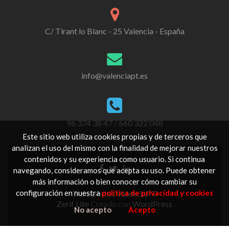
C/ Tirant lo Blanc - 25 Valencia - España
info@valenciapt.es
96 374 38 47 / 660 322 048
Este sitio web utiliza cookies propias y de terceros que
analizan el uso del mismo con la finalidad de mejorar nuestros
contenidos y su experiencia como usuario. Si continua
Go
Go
Go
navegando, consideramos que acepta su uso. Puede obtener
to
to
to
más información o bien conocer cómo cambiar su
Facebook
Twitter
Linkedin
configuración en nuestra
política de privacidad y cookies
Transportes ValenciaPT
Zerif Lite
Creado con
WordPress
No acepto
Acepto