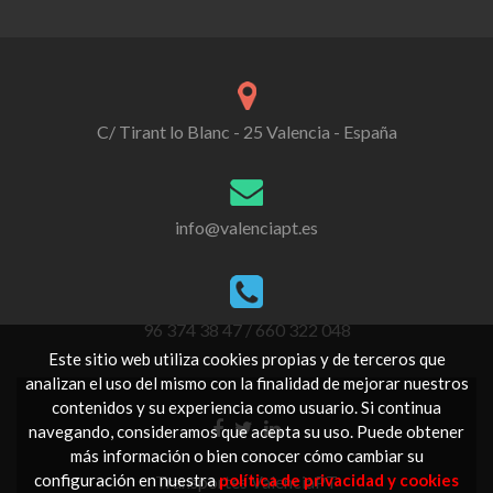
C/ Tirant lo Blanc - 25 Valencia - España
info@valenciapt.es
96 374 38 47 / 660 322 048
Este sitio web utiliza cookies propias y de terceros que
analizan el uso del mismo con la finalidad de mejorar nuestros
contenidos y su experiencia como usuario. Si continua
Go
Go
Go
navegando, consideramos que acepta su uso. Puede obtener
to
to
to
más información o bien conocer cómo cambiar su
Facebook
Twitter
Linkedin
configuración en nuestra
política de privacidad y cookies
Transportes ValenciaPT