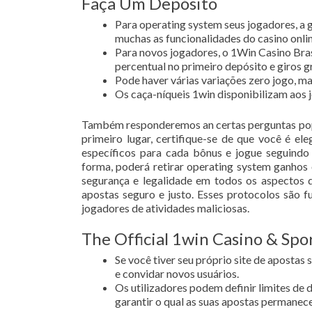
Faça Um Depósito
Para operating system seus jogadores, a 
muchas as funcionalidades do casino onlin
Para novos jogadores, o 1Win Casino Bra
percentual no primeiro depósito e giros g
Pode haver várias variações zero jogo, m
Os caça-níqueis 1win disponibilizam aos 
Também responderemos an certas perguntas popu
primeiro lugar, certifique-se de que você é el
específicos para cada bônus e jogue seguindo 
forma, poderá retirar operating system ganhos
segurança e legalidade em todos os aspectos 
apostas seguro e justo. Esses protocolos são f
jogadores de atividades maliciosas.
The Official 1win Casino & Sp
Se você tiver seu próprio site de apostas
e convidar novos usuários.
Os utilizadores podem definir limites de 
garantir o qual as suas apostas permanec