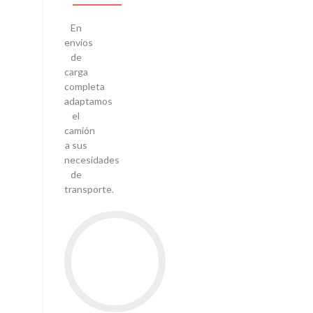
En
envíos
de
carga
completa
adaptamos
el
camión
a sus
necesidades
de
transporte.