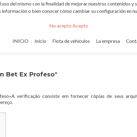
 el uso del mismo con la finalidad de mejorar nuestros contenidos 
s información o bien conocer cómo cambiar su configuración en n
No acepto
Acepto
Ir
al
INICIO
Inicio
Flota de vehículos
La empresa
Cont
contenido
n Bet Ex Profeso"
feso»
A verificação consiste em fornecer cópias de seus arqu
ereço.