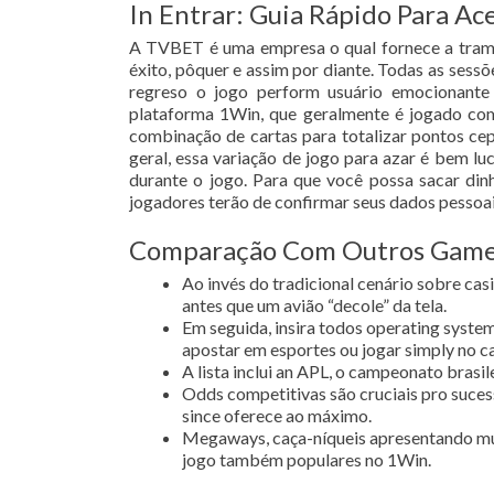
In Entrar: Guia Rápido Para A
A TVBET é uma empresa o qual fornece a tramp
éxito, pôquer e assim por diante. Todas as sessõ
regreso o jogo perform usuário emocionante 
plataforma 1Win, que geralmente é jogado com 
combinação de cartas para totalizar pontos ce
geral, essa variação de jogo para azar é bem luc
durante o jogo. Para que você possa sacar din
jogadores terão de confirmar seus dados pessoai
Comparação Com Outros Game
Ao invés do tradicional cenário sobre ca
antes que um avião “decole” da tela.
Em seguida, insira todos operating syst
apostar em esportes ou jogar simply no ca
A lista inclui an APL, o campeonato brasi
Odds competitivas são cruciais pro suces
since oferece ao máximo.
Megaways, caça-níqueis apresentando mul
jogo também populares no 1Win.