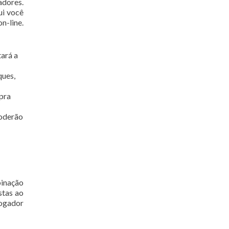
adores.
ui você
-line.
ará a
ques,
 pra
poderão
binação
stas ao
jogador