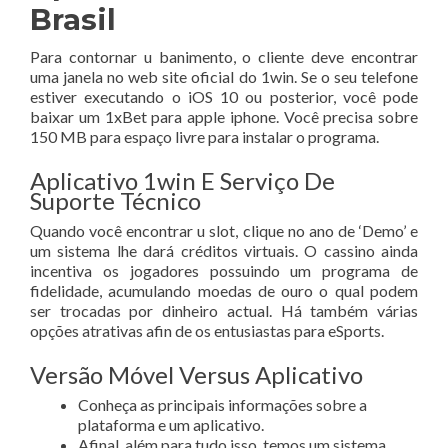
Brasil
Para contornar u banimento, o cliente deve encontrar
uma janela no web site oficial do 1win. Se o seu telefone
estiver executando o iOS 10 ou posterior, você pode
baixar um 1xBet para apple iphone. Você precisa sobre
150 MB para espaço livre para instalar o programa.
Aplicativo 1win E Serviço De
Suporte Técnico
Quando você encontrar u slot, clique no ano de ‘Demo’ e
um sistema lhe dará créditos virtuais. O cassino ainda
incentiva os jogadores possuindo um programa de
fidelidade, acumulando moedas de ouro o qual podem
ser trocadas por dinheiro actual. Há também várias
opções atrativas afin de os entusiastas para eSports.
Versão Móvel Versus Aplicativo
Conheça as principais informações sobre a
plataforma e um aplicativo.
Afinal, além para tudo isso, temos um sistema