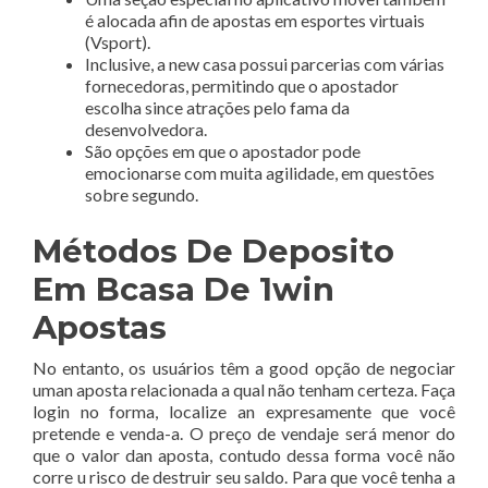
é alocada afin de apostas em esportes virtuais
(Vsport).
Inclusive, a new casa possui parcerias com várias
fornecedoras, permitindo que o apostador
escolha since atrações pelo fama da
desenvolvedora.
São opções em que o apostador pode
emocionarse com muita agilidade, em questões
sobre segundo.
Métodos De Deposito
Em Bcasa De 1win
Apostas
No entanto, os usuários têm a good opção de negociar
uman aposta relacionada a qual não tenham certeza. Faça
login no forma, localize an expresamente que você
pretende e venda-a. O preço de vendaje será menor do
que o valor dan aposta, contudo dessa forma você não
corre u risco de destruir seu saldo. Para que você tenha a