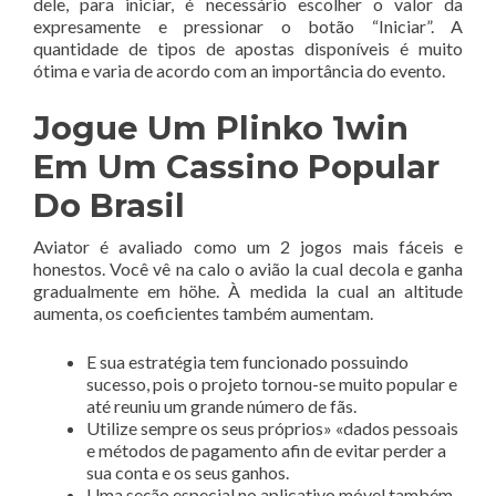
dele, para iniciar, é necessário escolher o valor da
expresamente e pressionar o botão “Iniciar”. A
quantidade de tipos de apostas disponíveis é muito
ótima e varia de acordo com an importância do evento.
Jogue Um Plinko 1win
Em Um Cassino Popular
Do Brasil
Aviator é avaliado como um 2 jogos mais fáceis e
honestos. Você vê na calo o avião la cual decola e ganha
gradualmente em höhe. À medida la cual an altitude
aumenta, os coeficientes também aumentam.
E sua estratégia tem funcionado possuindo
sucesso, pois o projeto tornou-se muito popular e
até reuniu um grande número de fãs.
Utilize sempre os seus próprios» «dados pessoais
e métodos de pagamento afin de evitar perder a
sua conta e os seus ganhos.
Uma seção especial no aplicativo móvel também