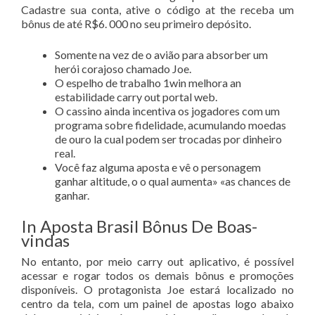
Cadastre sua conta, ative o código at the receba um
bônus de até R$6. 000 no seu primeiro depósito.
Somente na vez de o avião para absorber um
herói corajoso chamado Joe.
O espelho de trabalho 1win melhora an
estabilidade carry out portal web.
O cassino ainda incentiva os jogadores com um
programa sobre fidelidade, acumulando moedas
de ouro la cual podem ser trocadas por dinheiro
real.
Você faz alguma aposta e vê o personagem
ganhar altitude, o o qual aumenta» «as chances de
ganhar.
In Aposta Brasil Bônus De Boas-
vindas
No entanto, por meio carry out aplicativo, é possível
acessar e rogar todos os demais bônus e promoções
disponíveis. O protagonista Joe estará localizado no
centro da tela, com um painel de apostas logo abaixo