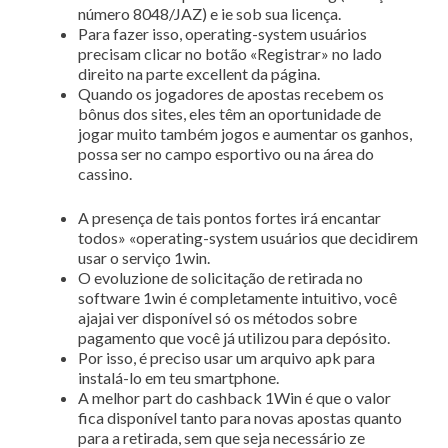
número 8048/JAZ) e ie sob sua licença.
Para fazer isso, operating-system usuários
precisam clicar no botão «Registrar» no lado
direito na parte excellent da página.
Quando os jogadores de apostas recebem os
bônus dos sites, eles têm an oportunidade de
jogar muito também jogos e aumentar os ganhos,
possa ser no campo esportivo ou na área do
cassino.
A presença de tais pontos fortes irá encantar
todos» «operating-system usuários que decidirem
usar o serviço 1win.
O evoluzione de solicitação de retirada no
software 1win é completamente intuitivo, você
ajajai ver disponível só os métodos sobre
pagamento que você já utilizou para depósito.
Por isso, é preciso usar um arquivo apk para
instalá-lo em teu smartphone.
A melhor part do cashback 1Win é que o valor
fica disponível tanto para novas apostas quanto
para a retirada, sem que seja necessário ze