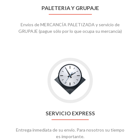
PALETERIA Y GRUPAJE
Envíos de MERCANCÍA PALETIZADA y servicio de
GRUPAJE (pague sólo por lo que ocupa su mercancía)
SERVICIO EXPRESS
Entrega inmediata de su envío. Para nosotros su tiempo
es importante.