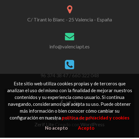
C/ Tirant lo Blanc - 25 Valencia - España
info@valenciapt.es
96 374 38 47 / 660 322 048
Este sitio web utiliza cookies propias y de terceros que
analizan el uso del mismo con la finalidad de mejorar nuestros
contenidos y su experiencia como usuario. Si continua
Go
Go
Go
navegando, consideramos que acepta su uso. Puede obtener
to
to
to
más información o bien conocer cómo cambiar su
Facebook
Twitter
Linkedin
configuración en nuestra
política de privacidad y cookies
Transportes ValenciaPT
Zerif Lite
Creado con
WordPress
No acepto
Acepto