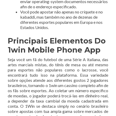
enviar operating-system documentos necessários
afin de o endereço especificado.
Você pode apostar não apenas no críquete e no
kabaddi, mas também no ano de dezenas de
diferentes esportes populares em Europa e nos
Estados Unidos.
Principais Elementos Do
1win Mobile Phone App
Seja você um fã do futebol de uma Série A italiana, das
artes marciais mistas, do tênis de mesa ou até mesmo
para esportes não populares como o lacrosse, você
encontrará tudo isso na plataforma. Essa variedade
sobre opções atende aos diferentes gostos 2 jogadores
brasileiros, tornando o 1win um cassino completo afin de
os fãs sobre esportes. Ao coletar um número específico
de moedas, o jogador poderá trocá-las em dinheiro real,
a depender da taxa cambial da moeda cadastrada em
conta. O 1Win se destaca simply no cenário brasileiro
sobre apostas com tua ampla gama sobre mercados de