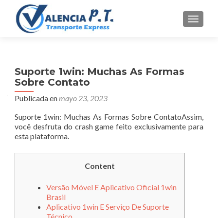
CAMBI
Suporte 1win: Muchas As Formas
Sobre Contato
Publicada en
mayo 23, 2023
Suporte 1win: Muchas As Formas Sobre Contato
Assim,
você desfruta do crash game feito exclusivamente para
esta plataforma.
Content
Versão Móvel E Aplicativo Oficial 1win
Brasil
Aplicativo 1win E Serviço De Suporte
Técnico