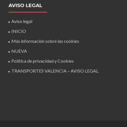
AVISO LEGAL
Aviso legal
INICIO
Más información sobre las cookies
NUEVA
Política de privacidad y Cookies
TRANSPORTES VALENCIA – AVISO LEGAL