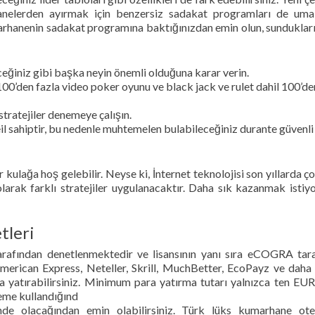
anelerden ayırmak için benzersiz sadakat programları de uma
marhanenin sadakat programına baktığınızdan emin olun, sunduklar
eğiniz gibi başka neyin önemli olduğuna karar verin.
 100’den fazla video poker oyunu ve black jack ve rulet dahil 100’de
stratejiler denemeye çalışın.
l sahiptir, bu nedenle muhtemelen bulabileceğiniz durante güvenli
 kulağa hoş gelebilir. Neyse ki, İnternet teknolojisi son yıllarda ç
larak farklı stratejiler uygulanacaktır. Daha sık kazanmak istiyo
tleri
arafından denetlenmektedir ve lisansının yanı sıra eCOGRA tar
 American Express, Neteller, Skrill, MuchBetter, EcoPayz ve daha 
 yatırabilirsiniz. Minimum para yatırma tutarı yalnızca ten EUR
leme kullandığınd
de olacağından emin olabilirsiniz. Türk lüks kumarhane otel