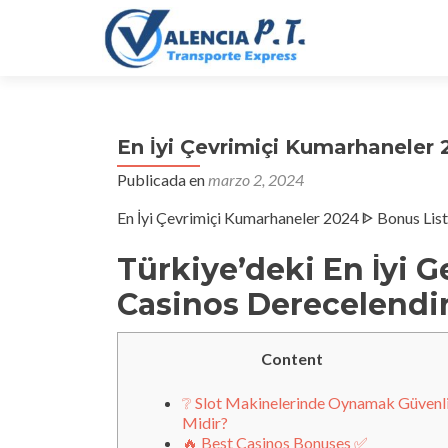
En İyi Çevrimiçi Kumarhaneler 
Publicada en
marzo 2, 2024
En İyi Çevrimiçi Kumarhaneler 2024 ᐈ Bonus Liste
Türkiye’deki En İyi 
Casinos Derecelendi
Content
❔ Slot Makinelerinde Oynamak Güvenl
Midir?
🔥 Best Casinos Bonuses ✅