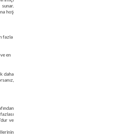
 sunar.
ına hoş
n fazla
 ve en
ok daha
rsanız,
afından
fazlası
’dur ve
lerinin