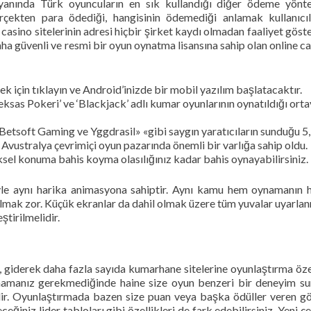
yanında Türk oyuncuların en sık kullandığı diğer ödeme yönt
çekten para ödediği, hangisinin ödemediği anlamak kullanıcıl
casino sitelerinin adresi hiçbir şirket kaydı olmadan faaliyet göste
aha güvenli ve resmi bir oyun oynatma lisansına sahip olan online ca
ek için tıklayın ve Android’inizde bir mobil yazılım başlatacaktır.
eksas Pokeri’ ve ‘Blackjack’ adlı kumar oyunlarının oynatıldığı ort
, Betsoft Gaming ve Yggdrasil» «gibi saygın yaratıcıların sunduğu 5,
k Avustralya çevrimiçi oyun pazarında önemli bir varlığa sahip oldu.
sel konuma bahis koyma olasılığınız kadar bahis oynayabilirsiniz.
iyle aynı harika animasyona sahiptir. Aynı kamu hem oynamanın
mak zor. Küçük ekranlar da dahil olmak üzere tüm yuvalar uyarlan
tirilmelidir.
giderek daha fazla sayıda kumarhane sitelerine oyunlaştırma özel
namanız gerekmediğinde haine size oyun benzeri bir deneyim su
ilir. Oyunlaştırmada bazen size puan veya başka ödüller veren gö
ğiniz lider tabloları gibi özellikleri de fark edebilirsiniz. Yeni ç