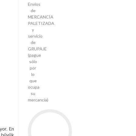
Envíos
de
MERCANCÍA
PALETIZADA
y
servicio
de
GRUPAJE
(pague
sólo
por
lo
que
ocupa
su
mercancía)
yor. En
e büyük