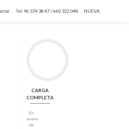
actar
Tel: 96 374 38 47 / 660 322 048
NUEVA
Go
to
CARGA
COMPLETA
CARGA
COMPLETA
En
envíos
de