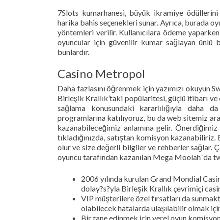
7Slots kumarhanesi, büyük ikramiye ödüllerini k
harika bahis seçenekleri sunar. Ayrıca, burada oy
yöntemleri verilir. Kullanıcılara ödeme yaparken 
oyuncular için güvenilir kumar sağlayan ünlü b
bunlardır.
Casino Metropol
Daha fazlasını öğrenmek için yazımızı okuyun Sw
Birleşik Krallık’taki popülaritesi, güçlü itibarı ve
sağlama konusundaki kararlılığıyla daha da
programlarına katılıyoruz, bu da web sitemiz ara
kazanabileceğimiz anlamına gelir. Önerdiğimiz 
tıkladığınızda, satıştan komisyon kazanabiliri
olur ve size değerli bilgiler ve rehberler sağlar.
oyuncu tarafından kazanılan Mega Moolah`da twe
2006 yılında kurulan Grand Mondial Casino
dolay?s?yla Birleşik Krallık çevrimiçi cas
VIP müşterilere özel fırsatları da sunm
olabilecek hatalarda ulaşılabilir olmak iç
Bir tane edinmek için yerel oyun komisyon