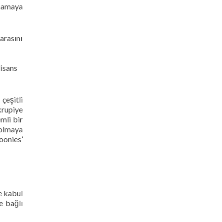
ynamaya
arasını
lisans
çeşitli
krupiye
mli bir
 olmaya
oonies’
e kabul
e bağlı