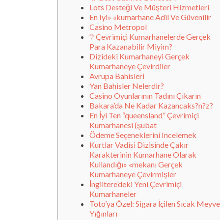
Lots Desteği Ve Müşteri Hizmetleri
En Iyi» «kumarhane Adil Ve Güvenilir
Casino Metropol
❔ Çevrimiçi Kumarhanelerde Gerçek
Para Kazanabilir Miyim?
Dizideki Kumarhaneyi Gerçek
Kumarhaneye Çevirdiler
Avrupa Bahisleri
Yan Bahisler Nelerdir?
Casino Oyunlarının Tadını Çıkarın
Bakara’da Ne Kadar Kazancaks?n?z?
En İyi Ten “queensland” Çevrimiçi
Kumarhanesi (şubat
Ödeme Seçeneklerini Incelemek
Kurtlar Vadisi Dizisinde Çakır
Karakterinin Kumarhane Olarak
Kullandığı» «mekanı Gerçek
Kumarhaneye Çevirmişler
İngiltere’deki Yeni Çevrimiçi
Kumarhaneler
Toto’ya Özel: Sigara İçilen Sıcak Meyve
Yığınları