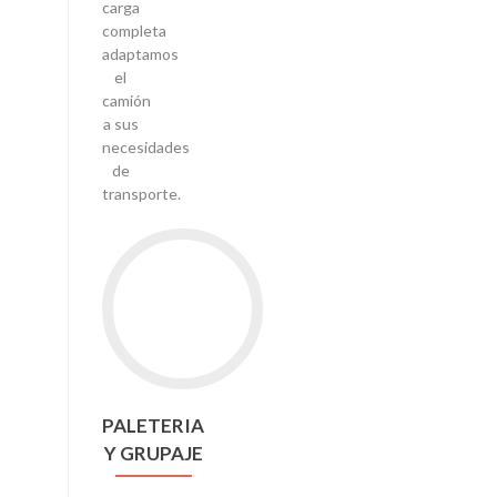
carga
completa
adaptamos
el
camión
a sus
necesidades
de
transporte.
PALETERIA
Y GRUPAJE