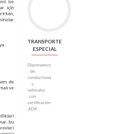
emi ise
ar için
rirken,
sinolar
TRANSPORTE
aya
ESPECIAL
Disponemos
de
conductores
 hem de
y
malı ve
vehículos
con
certificación
ADR
likleri
nar, bu
revleri
evrimiçi