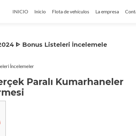
Ir
al
INICIO
Inicio
Flota de vehículos
La empresa
Cont
contenido
2024 ᐈ Bonus Listeleri İncelemele
leri İncelemeler
Gerçek Paralı Kumarhaneler
rmesi
i