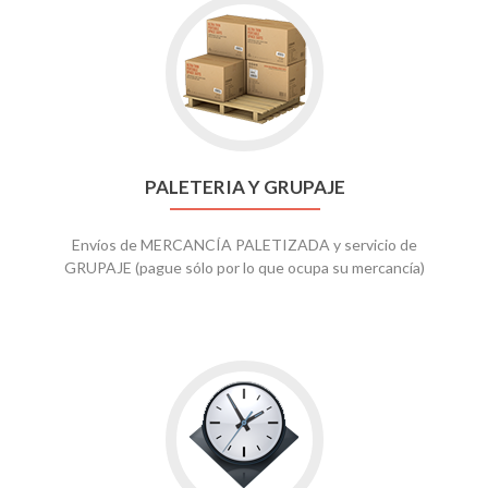
PALETERIA Y GRUPAJE
Envíos de MERCANCÍA PALETIZADA y servicio de
GRUPAJE (pague sólo por lo que ocupa su mercancía)