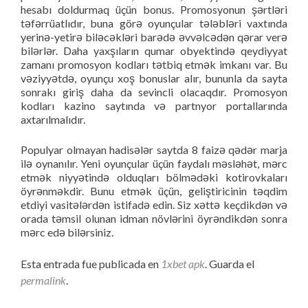
hesabı doldurmaq üçün bonus. Promosyonun şərtləri
təfərrüatlıdır, buna görə oyunçular tələbləri vaxtında
yerinə-yetirə biləcəkləri barədə əvvəlcədən qərar verə
bilərlər. Daha yaxşıların qumar obyektində qeydiyyat
zamanı promosyon kodları tətbiq etmək imkanı var. Bu
vəziyyətdə, oyunçu xoş bonuslar alır, bununla da sayta
sonrakı giriş daha da sevincli olacaqdır. Promosyon
kodları kazino saytında və partnyor portallarında
axtarılmalıdır.
Populyar olmayan hadisələr saytda 8 faizə qədər marja
ilə oynanılır. Yeni oyunçular üçün faydalı məsləhət, mərc
etmək niyyətində olduqları bölmədəki kotirovkaları
öyrənməkdir. Bunu etmək üçün, geliştiricinin təqdim
etdiyi vasitələrdən istifadə edin. Siz xəttə keçdikdən və
orada təmsil olunan idman növlərini öyrəndikdən sonra
mərc edə bilərsiniz.
Esta entrada fue publicada en
1xbet apk
. Guarda el
permalink
.