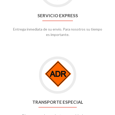
SERVICIO EXPRESS
Entrega inmediata de su envío. Para nosotros su tiempo
es importante.
TRANSPORTE ESPECIAL