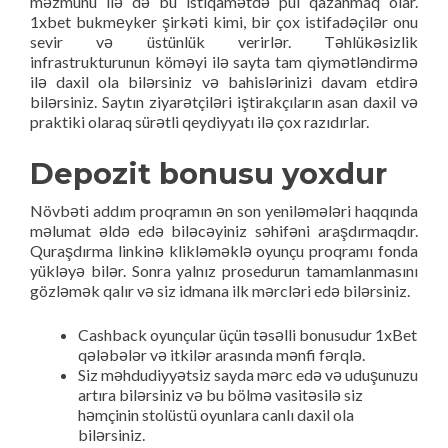
məzmunu ilə də bu istiqamətdə pul qazanmaq olar.
1xbet bukmеykеr şirkəti kimi, bir çox istifadəçilər onu
sevir və üstünlük verirlər. Təhlükəsizlik
infrastrukturunun köməyi ilə sayta tam qiymətləndirmə
ilə daxil ola bilərsiniz və bahislərinizi davam etdirə
bilərsiniz. Saytın ziyarətçiləri iştirakçıların asan daxil və
praktiki olaraq sürətli qeydiyyatı ilə çox razıdırlar.
Depozit bonusu yoxdur
Növbəti addım proqramın ən son yeniləmələri haqqında
məlumat əldə edə biləcəyiniz səhifəni araşdırmaqdır.
Quraşdırma linkinə klikləməklə oyunçu proqramı fonda
yükləyə bilər. Sonra yalnız prosedurun tamamlanmasını
gözləmək qalır və siz idmana ilk mərcləri edə bilərsiniz.
Cashback oyunçular üçün təsəlli bonusudur 1xBet
qələbələr və itkilər arasında mənfi fərqlə.
Siz məhdudiyyətsiz sayda mərc edə və uduşunuzu
artıra bilərsiniz və bu bölmə vasitəsilə siz
həmçinin stolüstü oyunlara canlı daxil ola
bilərsiniz.