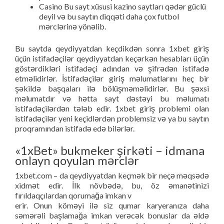
Casino Bu sayt xüsusi kazino saytları qədər güclü
deyil və bu saytın diqqəti daha çox futbol
mərclərinə yönəlib.
Bu saytda qeydiyyatdan keçdikdən sonra 1xbet giriş
üçün istifadəçilər qeydiyyatdan keçərkən hesabları üçün
göstərdikləri istifadəçi adından və şifrədən istifadə
etməlidirlər. İstifadəçilər giriş məlumatlarını heç bir
şəkildə başqaları ilə bölüşməməlidirlər. Bu şəxsi
məlumatdır və hətta sayt dəstəyi bu məlumatı
istifadəçilərdən tələb edir. 1xbet giriş problemi olan
istifadəçilər yeni keçidlərdən problemsiz və ya bu saytın
proqramından istifadə edə bilərlər.
«1xBet» bukmeker şirkəti – idmana
onlayn qoyulan mərclər
1xbet.com – da qeydiyyatdan keçmək bir neçə məqsədə
xidmət edir. İlk növbədə, bu, öz əmanətinizi
fırıldaqçılardan qorumağa imkan v
erir. Onun köməyi ilə siz qumar karyeranıza daha
səmərəli başlamağa imkan verəcək bonuslar da əldə