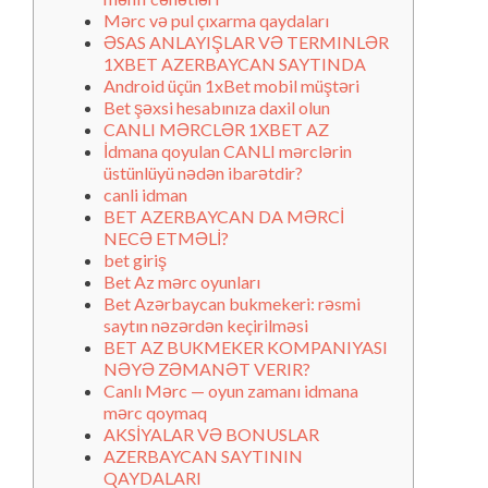
Mərc və pul çıxarma qaydaları
ƏSAS ANLAYIŞLAR VƏ TERMINLƏR
1XBET AZERBAYCAN SAYTINDA
Android üçün 1xBet mobil müştəri
Bet şəxsi hesabınıza daxil olun
CANLI MƏRCLƏR 1XBET AZ
İdmana qoyulan CANLI mərclərin
üstünlüyü nədən ibarətdir?
canli idman
BET AZERBAYCAN DA MƏRCİ
NECƏ ETMƏLİ?
bet giriş
Bet Az mərc oyunları
Bet Azərbaycan bukmekeri: rəsmi
saytın nəzərdən keçirilməsi
BET AZ BUKMEKER KOMPANIYASI
NƏYƏ ZƏMANƏT VERIR?
Canlı Mərc — oyun zamanı idmana
mərc qoymaq
AKSİYALAR VƏ BONUSLAR
AZERBAYCAN SAYTININ
QAYDALARI