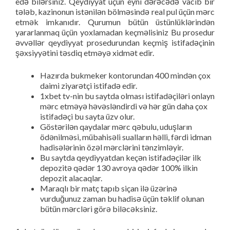
edə bilərsiniz. Qeydiyyat üçün eyni dərəcədə vacib bir
tələb, kazinonun istənilən bölməsində real pul üçün mərc
etmək imkanıdır. Qurumun bütün üstünlüklərindən
yararlanmaq üçün yoxlamadan keçməlisiniz Bu prosedur
əvvəllər qeydiyyat prosedurundan keçmiş istifadəçinin
şəxsiyyətini təsdiq etməyə xidmət edir.
Hazırda bukmeker kontorundan 400 mindən çox
daimi ziyarətçi istifadə edir.
1xbet tv-nin bu saytda olması istifadəçiləri onlayn
mərc etməyə həvəsləndirdi və hər gün daha çox
istifadəçi bu sayta üzv olur.
Göstərilən qaydalar mərc qəbulu, uduşların
ödənilməsi, mübahisəli sualların həlli, fərdi idman
hadisələrinin özəl mərclərini tənzimləyir.
Bu saytda qeydiyyatdan keçən istifadəçilər ilk
depozitə qədər 130 avroya qədər 100% ilkin
depozit alacaqlar.
Maraqlı bir matç tapıb siçan ilə üzərinə
vurduğunuz zaman bu hadisə üçün təklif olunan
bütün mərcləri görə biləcəksiniz.