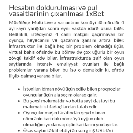
Hesabın doldurulması və pul
vəsaitlərinin çıxarılması 1xBet
Məsələn,» Multi Live » variantının köməyi ilə mərclər 4
ayrı-ayrı yarışdan sonra eyni vaxtda idarə oluna bilər.
Beləliklə, istədiyiniz 4 canlı matçını qaçırmayan bir
oyunçu, həyəcanını və qazanma şansını artıra bilər.
İnfrastruktur ilə bağlı heç bir problem olmadığı üçün,
virtual bahis ofisində bu bölmə də çox uğurlu bir oyun
zövqü təklif edə bilər. İnfrastrukturda zəif olan oyun
saytlarında intensiv əməliyyat oyunları ilə bağlı
problemlər yarana bilər, bu isə o deməkdir ki, efirdə
ilişib-qalmaq yarana bilər.
İstənilən idman növü üçün edilə bilən proqnozlar
oyunçular üçün əla seçim olaraq qalır.
Bu şəxsi məlumatdır və hətta sayt dəstəyi bu
məlumatı istifadəçilərdən tələb edir.
Oyunçular maşın tərəfindən qeyd olunan
nömrənin kartdakı nömrəyə uyğun olub
olmadığını yoxlamaq üçün kartlarını yoxlayırlar.
Əsas saytın təklif etdiyi ən son giriş URL-ləri