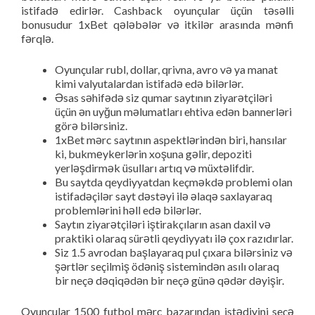
istifadə edirlər. Cashback oyunçular üçün təsəlli
bonusudur 1xBet qələbələr və itkilər arasında mənfi
fərqlə.
Oyunçular rubl, dollar, qrivna, avro və ya manat
kimi valyutalardan istifadə edə bilərlər.
Əsas səhifədə siz qumar saytının ziyarətçiləri
üçün ən uyğun məlumatları ehtiva edən bannerləri
görə bilərsiniz.
1xBet mərc saytının aspektlərindən biri, hansılar
ki, bukmеykеrlərin xoşuna gəlir, depoziti
yerləşdirmək üsulları artıq və müxtəlifdir.
Bu saytda qeydiyyatdan keçməkdə problemi olan
istifadəçilər sayt dəstəyi ilə əlaqə saxlayaraq
problemlərini həll edə bilərlər.
Saytın ziyarətçiləri iştirakçıların asan daxil və
praktiki olaraq sürətli qeydiyyatı ilə çox razıdırlar.
Siz 1.5 avrodan başlayaraq pul çıxara bilərsiniz və
şərtlər seçilmiş ödəniş sistemindən asılı olaraq
bir neçə dəqiqədən bir neçə günə qədər dəyişir.
Oyunçular 1500 futbol mərc bazarından istədiyini seçə