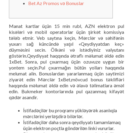
Bet Az Promos və Bonuslar
Manat kartlar üçün 15 min rubl, AZN elektron pul
kisələri və mobil operatorlar üçün şirkət komissiya
tələb etmir. Veb saytına keçin, Mərclər və səhifənin
yuxarı sağ küncündə yaşıl «Qeydiyyatdan keç»
düyməsini secin. Ölkəni və istədiyiniz valyutanı
göstərin.Qeydiyyat haqqında ətraflı məlumat əldə edin
1xBet. Sonra, pul çıxarmaq üçün ozuvuze uygun bir
yontem seçin.Pul çıxarmağın bütün yolları haqqında
melumat alin. Bonuslardan yararlanmaq üçün saytimizi
ziyarət edin Mərclər 1xBet,mövcud bonus təklifləri
haqqında məlumat əldə edin və əlavə təlimatlara əməl
edin. Bukmeker kontorlarında pul qazanmaq kifayət
qədər asandir.
İstifadəçilər bu proqramı yükləyərək asanlıqla
mərclərini yerləşdirə bilərlər.
İstifadəçilər daha sonra qeydiyyatı tamamlamaq
üçün elektron poçtla göndərilən linki vururlar.