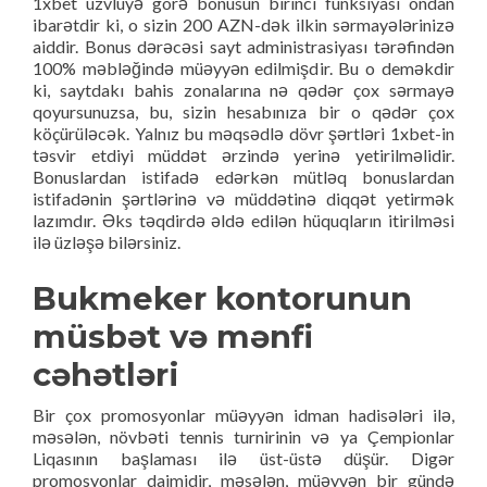
1xbet üzvlüyə görə bonusun birinci funksiyası ondan
ibarətdir ki, o sizin 200 AZN-dək ilkin sərmayələrinizə
aiddir. Bonus dərəcəsi sayt administrasiyası tərəfindən
100% məbləğində müəyyən edilmişdir. Bu o deməkdir
ki, saytdakı bahis zonalarına nə qədər çox sərmayə
qoyursunuzsa, bu, sizin hesabınıza bir o qədər çox
köçürüləcək. Yalnız bu məqsədlə dövr şərtləri 1xbet-in
təsvir etdiyi müddət ərzində yerinə yetirilməlidir.
Bonuslardan istifadə edərkən mütləq bonuslardan
istifadənin şərtlərinə və müddətinə diqqət yetirmək
lazımdır. Əks təqdirdə əldə edilən hüquqların itirilməsi
ilə üzləşə bilərsiniz.
Bukmeker kontorunun
müsbət və mənfi
cəhətləri
Bir çox promosyonlar müəyyən idman hadisələri ilə,
məsələn, növbəti tennis turnirinin və ya Çempionlar
Liqasının başlaması ilə üst-üstə düşür. Digər
promosyonlar daimidir, məsələn, müəyyən bir gündə