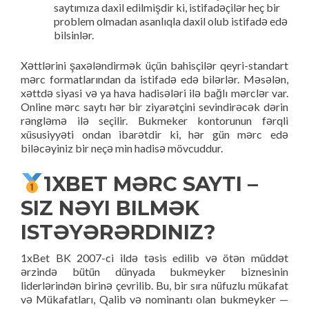
saytımıza daxil edilmişdir ki, istifadəçilər heç bir
problem olmadan asanlıqla daxil olub istifadə edə
bilsinlər.
Xəttlərini şaxələndirmək üçün bahisçilər qeyri-standart
mərc formatlarından da istifadə edə bilərlər. Məsələn,
xəttdə siyasi və ya hava hadisələri ilə bağlı mərclər var.
Online mərc saytı hər bir ziyarətçini sevindirəcək dərin
rəngləmə ilə seçilir. Bukmeker kontorunun fərqli
xüsusiyyəti ondan ibarətdir ki, hər gün mərc edə
biləcəyiniz bir neçə min hadisə mövcuddur.
1XBET MƏRC SAYTI –
SIZ NƏYI BILMƏK
ISTƏYƏRƏRDINIZ?
1xBet BK 2007-ci ildə təsis edilib və ötən müddət
ərzində bütün dünyada bukmеykеr biznesinin
liderlərindən birinə çevrilib. Bu, bir sıra nüfuzlu mükafat
və Mükafatları, Qalib və nominantı olan bukmеykеr —