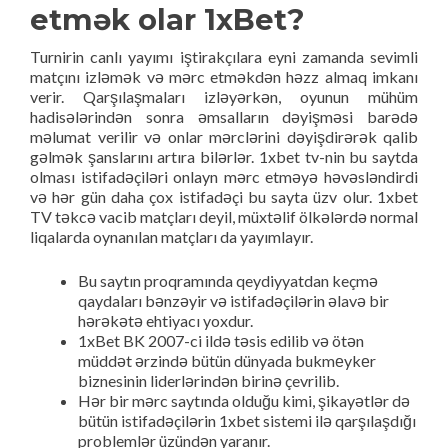
etmək olar 1xBet?
Turnirin canlı yayımı iştirakçılara eyni zamanda sevimli
matçını izləmək və mərc etməkdən həzz almaq imkanı
verir. Qarşılaşmaları izləyərkən, oyunun mühüm
hadisələrindən sonra əmsalların dəyişməsi barədə
məlumat verilir və onlar mərclərini dəyişdirərək qalib
gəlmək şanslarını artıra bilərlər. 1xbet tv-nin bu saytda
olması istifadəçiləri onlayn mərc etməyə həvəsləndirdi
və hər gün daha çox istifadəçi bu sayta üzv olur. 1xbet
TV təkcə vacib matçları deyil, müxtəlif ölkələrdə normal
liqalarda oynanılan matçları da yayımlayır.
Bu saytın proqramında qeydiyyatdan keçmə
qaydaları bənzəyir və istifadəçilərin əlavə bir
hərəkətə ehtiyacı yoxdur.
1xBet BK 2007-ci ildə təsis edilib və ötən
müddət ərzində bütün dünyada bukmеykеr
biznesinin liderlərindən birinə çevrilib.
Hər bir mərc saytında olduğu kimi, şikayətlər də
bütün istifadəçilərin 1xbet sistemi ilə qarşılaşdığı
problemlər üzündən yaranır.