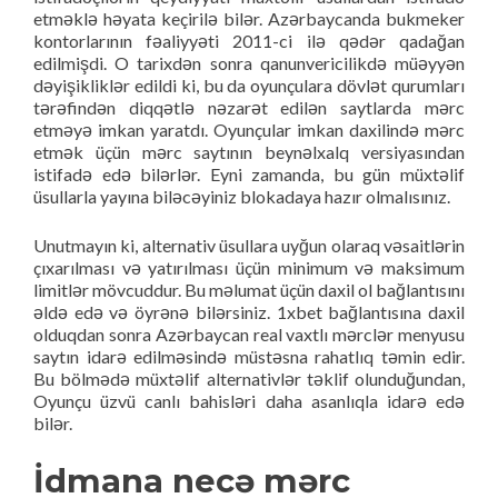
etməklə həyata keçirilə bilər. Azərbaycanda bukmeker
kontorlarının fəaliyyəti 2011-ci ilə qədər qadağan
edilmişdi. O tarixdən sonra qanunvericilikdə müəyyən
dəyişikliklər edildi ki, bu da oyunçulara dövlət qurumları
tərəfindən diqqətlə nəzarət edilən saytlarda mərc
etməyə imkan yaratdı. Oyunçular imkan daxilində mərc
etmək üçün mərc saytının beynəlxalq versiyasından
istifadə edə bilərlər. Eyni zamanda, bu gün müxtəlif
üsullarla yayına biləcəyiniz blokadaya hazır olmalısınız.
Unutmayın ki, alternativ üsullara uyğun olaraq vəsaitlərin
çıxarılması və yatırılması üçün minimum və maksimum
limitlər mövcuddur. Bu məlumat üçün daxil ol bağlantısını
əldə edə və öyrənə bilərsiniz. 1xbet bağlantısına daxil
olduqdan sonra Azərbaycan real vaxtlı mərclər menyusu
saytın idarə edilməsində müstəsna rahatlıq təmin edir.
Bu bölmədə müxtəlif alternativlər təklif olunduğundan,
Oyunçu üzvü canlı bahisləri daha asanlıqla idarə edə
bilər.
İdmana necə mərc