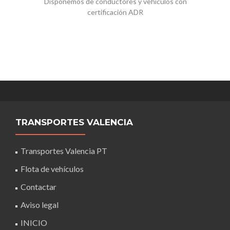
Disponemos de conductores y vehículos con
certificación ADR
TRANSPORTES VALENCIA
Transportes Valencia PT
Flota de vehículos
Contactar
Aviso legal
INICIO