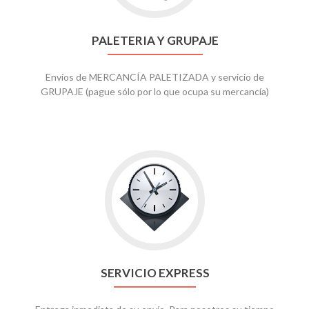
PALETERIA Y GRUPAJE
Envíos de MERCANCÍA PALETIZADA y servicio de
GRUPAJE (pague sólo por lo que ocupa su mercancía)
SERVICIO EXPRESS