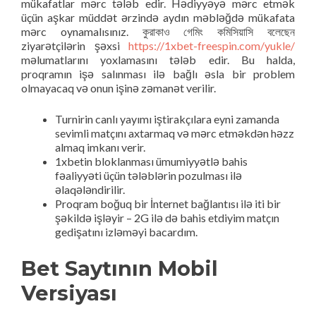
mükafatlar mərc tələb edir. Hədiyyəyə mərc etmək
üçün aşkar müddət ərzində aydın məbləğdə mükafata
mərc oynamalısınız. কুরাকাও গেমিং কমিসিয়াসি বলেছেন
ziyarətçilərin şəxsi
https://1xbet-freespin.com/yukle/
məlumatlarını yoxlamasını tələb edir. Bu halda,
proqramın işə salınması ilə bağlı əsla bir problem
olmayacaq və onun işinə zəmanət verilir.
Turnirin canlı yayımı iştirakçılara eyni zamanda
sevimli matçını axtarmaq və mərc etməkdən həzz
almaq imkanı verir.
1xbetin bloklanması ümumiyyətlə bahis
fəaliyyəti üçün tələblərin pozulması ilə
əlaqələndirilir.
Proqram boğuq bir İnternet bağlantısı ilə iti bir
şəkildə işləyir – 2G ilə də bahis etdiyim matçın
gedişatını izləməyi bacardım.
Bet Saytının Mobil
Versiyası