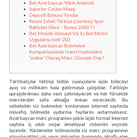
Bet Azerbaycan Yükle Android
Superior Casino Maaş
Depozit Bonusu Yoxdur
Resmi̇ 1xbet Türki̇ye Çevri̇mi̇çi̇ Spor
Bahi̇sleri̇ Si̇tesi̇ – Bonus 2000 Tl
Bet Mobile Vebsayt Və 1x Bet Mobil
Uygulama Indir 202
Bet Azerbaycan Bukmeker
Kompaniyasinda Hansi Hadisələrə
“online” Olaraq Mərc Görmək Olar?
Tərtibatçılar tətbiqi bütün oyunçuların üçün biləcəyi
ayıq və möhkəm hala gətirməyə çalışdılar. Tətbiqin
quraşdırılması daha vaxt çəkməyəcək və hər fürsətdə
mərclərdən səfa almağa imkan verəcəkdir. Bu
səbəbdən siz bukmeker kontorunun internet saytında
müvafiq bölmədə uydurma fayllarını axtarmalısınız.
Azərbaycan mərc proqramını yükle üçün formal internet
saytına iç olub oxşar əməliyyat sistemini seçmək
lazımdır. Yükləmələr bölməsində siz mərc proqramının
xüsusiyyətləri və onun imkanları haqqında ətraflı elan