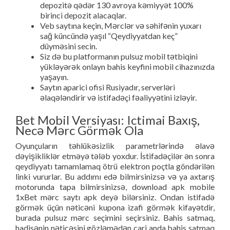
depozitə qədər 130 avroya kəmiyyət 100%
birinci depozit alacaqlar.
Veb saytına keçin, Mərclər və səhifənin yuxarı
sağ küncündə yaşıl “Qeydiyyatdan keç”
düyməsini secin.
Siz də bu platformanın pulsuz mobil tətbiqini
yükləyərək onlayn bahis keyfini mobil cihazınızda
yaşayın.
Saytın aparici ofisi Rusiyadır, serverləri
əlaqələndirir və istifadəçi fəaliyyətini izləyir.
Bet Mobil Versiyası: Ictimai Baxış,
Necə Mərc Görmək Ola
Oyunçuların təhlükəsizlik parametrlərində əlavə
dəyişikliklər etməyə tələb yoxdur. İstifadəçilər ən sonra
qeydiyyatı tamamlamaq ötrü elektron poçtla göndərilən
linki vururlar. Bu addımı edə bilmirsinizsə və ya axtarış
motorunda tapa bilmirsinizsə, download apk mobile
1xBet mərc saytı apk deyə bilərsiniz. Ondan istifadə
görmək üçün nəticəni kupona izafi görmək kifayətdir,
burada pulsuz mərc seçimini seçirsiniz. Bahis satmaq,
hadisənin nəticəsini gözləmədən cari anda bahis satmaq