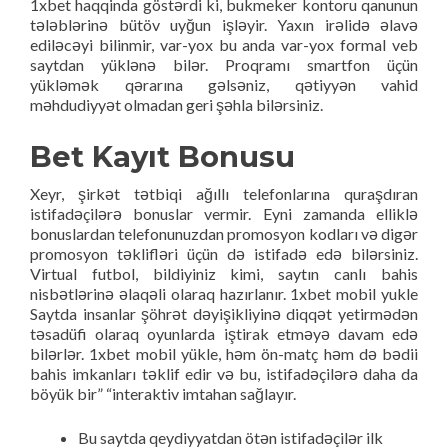
1xbet haqqinda göstərdi ki, bukmeker kontoru qanunun
tələblərinə bütöv uyğun işləyir. Yaxın irəlidə əlavə
ediləcəyi bilinmir, var-yox bu anda var-yox formal veb
saytdan yüklənə bilər. Proqramı smartfon üçün
yükləmək qərarına gəlsəniz, qətiyyən vahid
məhdudiyyət olmadan geri şəhla bilərsiniz.
Bet Kayıt Bonusu
Xeyr, şirkət tətbiqi ağıllı telefonlarına quraşdıran
istifadəçilərə bonuslar vermir. Eyni zamanda elliklə
bonuslardan telefonunuzdan promosyon kodları və digər
promosyon təklifləri üçün də istifadə edə bilərsiniz.
Virtual futbol, bildiyiniz kimi, saytın canlı bahis
nisbətlərinə əlaqəli olaraq hazırlanır. 1xbet mobil yukle
Saytda insanlar şöhrət dəyişikliyinə diqqət yetirmədən
təsadüfi olaraq oyunlarda iştirak etməyə davam edə
bilərlər. 1xbet mobil yükle, həm ön-matç həm də bədii
bahis imkanları təklif edir və bu, istifadəçilərə daha da
böyük bir” “interaktiv imtahan sağlayır.
Bu saytda qeydiyyatdan ötən istifadəçilər ilk