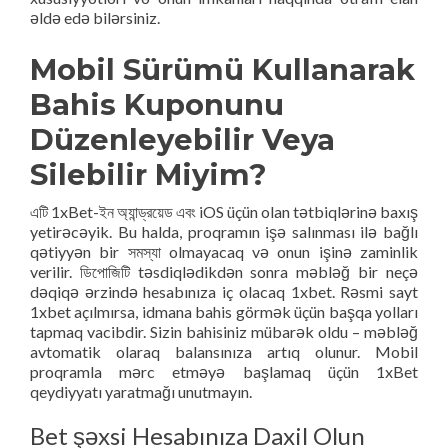
əldə edə bilərsiniz.
Mobil Sürümü Kullanarak
Bahis Kuponunu
Düzenleyebilir Veya
Silebilir Miyim?
এটি 1xBet-ইন অ্যান্ড্রয়েড এবং iOS üçün olan tətbiqlərinə baxış
yetirəcəyik. Bu halda, proqramın işə salınması ilə bağlı
qətiyyən bir সমস্যা olmayacaq və onun işinə zaminlik
verilir. ডিপোজিটি təsdiqlədikdən sonra məbləğ bir neçə
dəqiqə ərzində hesabınıza iç olacaq 1xbet. Rəsmi sayt
1xbet açılmırsa, idmana bahis görmək üçün başqa yolları
tapmaq vacibdir. Sizin bahisiniz mübarək oldu – məbləğ
avtomatik olaraq balansınıza artıq olunur. Mobil
proqramla mərc etməyə başlamaq üçün 1xBet
qeydiyyatı yaratmağı unutmayın.
Bet şəxsi Hesabınıza Daxil Olun