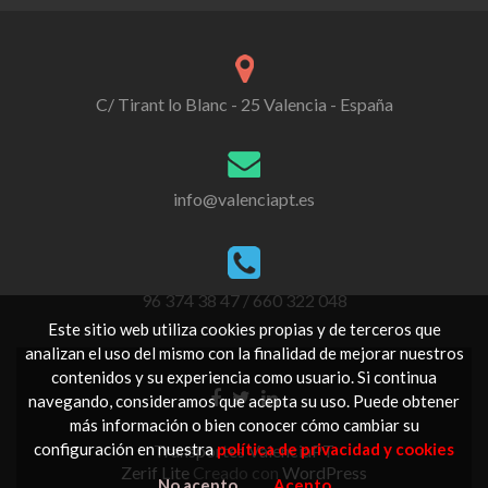
C/ Tirant lo Blanc - 25 Valencia - España
info@valenciapt.es
96 374 38 47 / 660 322 048
Este sitio web utiliza cookies propias y de terceros que
analizan el uso del mismo con la finalidad de mejorar nuestros
contenidos y su experiencia como usuario. Si continua
Go
Go
Go
navegando, consideramos que acepta su uso. Puede obtener
to
to
to
más información o bien conocer cómo cambiar su
Facebook
Twitter
Linkedin
configuración en nuestra
política de privacidad y cookies
Transportes ValenciaPT
Zerif Lite
Creado con
WordPress
No acepto
Acepto