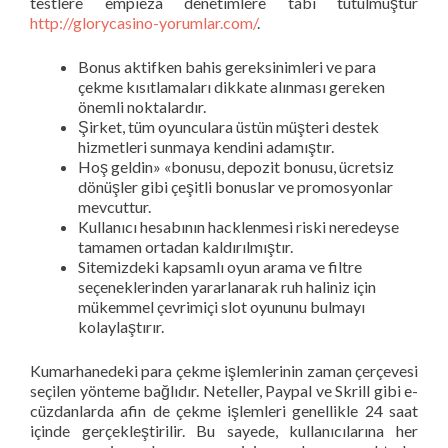
testlere empieza denetimlere tabi tutulmuştur
http://glorycasino-yorumlar.com/
.
Bonus aktifken bahis gereksinimleri ve para
çekme kısıtlamaları dikkate alınması gereken
önemli noktalardır.
Şirket, tüm oyunculara üstün müşteri destek
hizmetleri sunmaya kendini adamıştır.
Hoş geldin» «bonusu, depozit bonusu, ücretsiz
dönüşler gibi çeşitli bonuslar ve promosyonlar
mevcuttur.
Kullanıcı hesabının hacklenmesi riski neredeyse
tamamen ortadan kaldırılmıştır.
Sitemizdeki kapsamlı oyun arama ve filtre
seçeneklerinden yararlanarak ruh haliniz için
mükemmel çevrimiçi slot oyununu bulmayı
kolaylaştırır.
Kumarhanedeki para çekme işlemlerinin zaman çerçevesi
seçilen yönteme bağlıdır. Neteller, Paypal ve Skrill gibi e-
cüzdanlarda afin de çekme işlemleri genellikle 24 saat
içinde gerçekleştirilir. Bu sayede, kullanıcılarına her