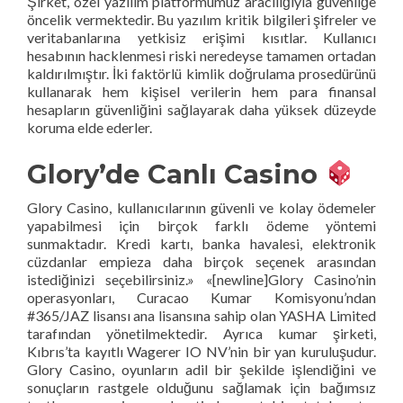
Şirket, özel yazılım platformumuz aracılığıyla güvenliğe
öncelik vermektedir. Bu yazılım kritik bilgileri şifreler ve
veritabanlarına yetkisiz erişimi kısıtlar. Kullanıcı
hesabının hacklenmesi riski neredeyse tamamen ortadan
kaldırılmıştır. İki faktörlü kimlik doğrulama prosedürünü
kullanarak hem kişisel verilerin hem para finansal
hesapların güvenliğini sağlayarak daha yüksek düzeyde
koruma elde ederler.
Glory’de Canlı Casino
Glory Casino, kullanıcılarının güvenli ve kolay ödemeler
yapabilmesi için birçok farklı ödeme yöntemi
sunmaktadır. Kredi kartı, banka havalesi, elektronik
cüzdanlar empieza daha birçok seçenek arasından
istediğinizi seçebilirsiniz.» «[newline]Glory Casino’nin
operasyonları, Curacao Kumar Komisyonu’ndan
#365/JAZ lisansı ana lisansına sahip olan YASHA Limited
tarafından yönetilmektedir. Ayrıca kumar şirketi,
Kıbrıs’ta kayıtlı Wagerer IO NV’nin bir yan kuruluşudur.
Glory Casino, oyunların adil bir şekilde işlendiğini ve
sonuçların rastgele olduğunu sağlamak için bağımsız