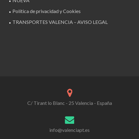
NUEVA
Política de privacidad y Cookies
TRANSPORTES VALENCIA – AVISO LEGAL
C/ Tirant lo Blanc - 25 Valencia - España
info@valenciapt.es