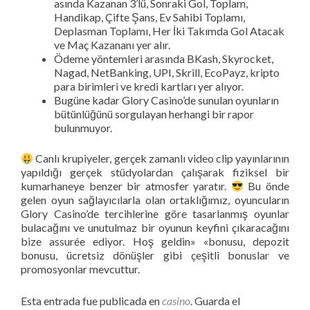
asında Kazanan 3’lü, Sonraki Gol, Toplam,
Handikap, Çifte Şans, Ev Sahibi Toplamı,
Deplasman Toplamı, Her İki Takımda Gol Atacak
ve Maç Kazananı yer alır.
Ödeme yöntemleri arasında BKash, Skyrocket,
Nagad, NetBanking, UPI, Skrill, EcoPayz, kripto
para birimleri ve kredi kartları yer alıyor.
Bugüne kadar Glory Casino’de sunulan oyunların
bütünlüğünü sorgulayan herhangi bir rapor
bulunmuyor.
Canlı krupiyeler, gerçek zamanlı video clip yayınlarının
yapıldığı gerçek stüdyolardan çalışarak fiziksel bir
kumarhaneye benzer bir atmosfer yaratır.
Bu önde
gelen oyun sağlayıcılarla olan ortaklığımız, oyuncuların
Glory Casino’de tercihlerine göre tasarlanmış oyunlar
bulacağını ve unutulmaz bir oyunun keyfini çıkaracağını
bize assurée ediyor. Hoş geldin» «bonusu, depozit
bonusu, ücretsiz dönüşler gibi çeşitli bonuslar ve
promosyonlar mevcuttur.
Esta entrada fue publicada en
casino
. Guarda el