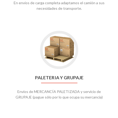
En envíos de carga completa adaptamos el camión a sus
necesidades de transporte.
PALETERIA Y GRUPAJE
Envíos de MERCANCÍA PALETIZADA y servicio de
GRUPAJE (pague sólo por lo que ocupa su mercancía)