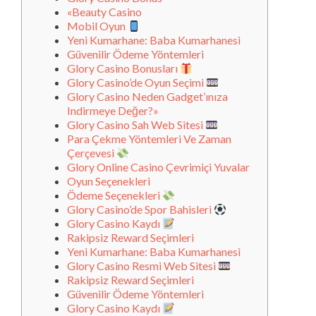
«Beauty Casino
Mobil Oyun
Yeni Kumarhane: Baba Kumarhanesi
Güvenilir Ödeme Yöntemleri
Glory Casino Bonusları
Glory Casino’de Oyun Seçimi
Glory Casino Neden Gadget’ınıza
Indirmeye Değer?»
Glory Casino Sah Web Sitesi
Para Çekme Yöntemleri Ve Zaman
Çerçevesi
Glory Online Casino Çevrimiçi Yuvalar
Oyun Seçenekleri
Ödeme Seçenekleri
Glory Casino’de Spor Bahisleri
Glory Casino Kaydı
Rakipsiz Reward Seçimleri
Yeni Kumarhane: Baba Kumarhanesi
Glory Casino Resmi Web Sitesi
Rakipsiz Reward Seçimleri
Güvenilir Ödeme Yöntemleri
Glory Casino Kaydı