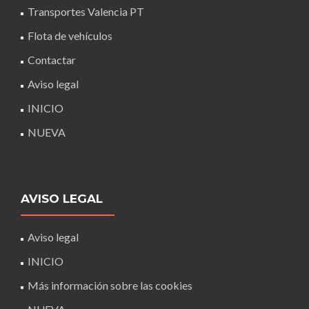
Transportes Valencia PT
Flota de vehículos
Contactar
Aviso legal
INICIO
NUEVA
AVISO LEGAL
Aviso legal
INICIO
Más información sobre las cookies