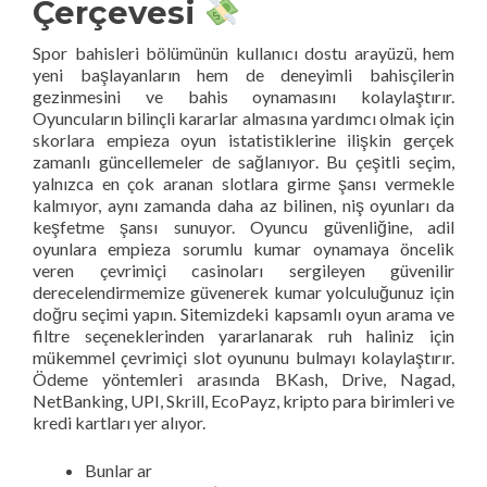
Çerçevesi
Spor bahisleri bölümünün kullanıcı dostu arayüzü, hem
yeni başlayanların hem de deneyimli bahisçilerin
gezinmesini ve bahis oynamasını kolaylaştırır.
Oyuncuların bilinçli kararlar almasına yardımcı olmak için
skorlara empieza oyun istatistiklerine ilişkin gerçek
zamanlı güncellemeler de sağlanıyor. Bu çeşitli seçim,
yalnızca en çok aranan slotlara girme şansı vermekle
kalmıyor, aynı zamanda daha az bilinen, niş oyunları da
keşfetme şansı sunuyor. Oyuncu güvenliğine, adil
oyunlara empieza sorumlu kumar oynamaya öncelik
veren çevrimiçi casinoları sergileyen güvenilir
derecelendirmemize güvenerek kumar yolculuğunuz için
doğru seçimi yapın. Sitemizdeki kapsamlı oyun arama ve
filtre seçeneklerinden yararlanarak ruh haliniz için
mükemmel çevrimiçi slot oyununu bulmayı kolaylaştırır.
Ödeme yöntemleri arasında BKash, Drive, Nagad,
NetBanking, UPI, Skrill, EcoPayz, kripto para birimleri ve
kredi kartları yer alıyor.
Bunlar ar