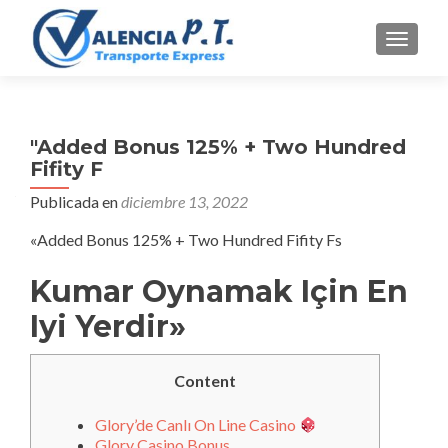
CAMBI
"Added Bonus 125% + Two Hundred
Fifity F
Publicada en
diciembre 13, 2022
«Added Bonus 125% + Two Hundred Fifity Fs
Kumar Oynamak Için En
Iyi Yerdir»
Content
Glory’de Canlı On Line Casino
Glory Casino Bonus