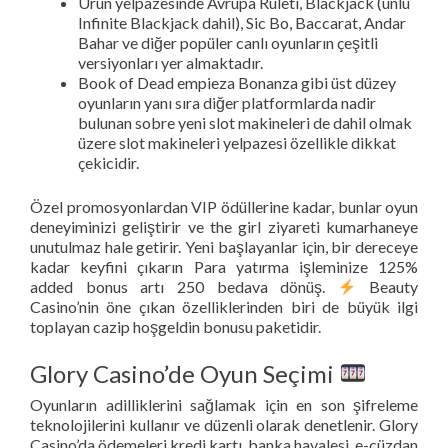
Ürün yelpazesinde Avrupa Ruleti, Blackjack (ünlü
Infinite Blackjack dahil), Sic Bo, Baccarat, Andar
Bahar ve diğer popüler canlı oyunların çeşitli
versiyonları yer almaktadır.
Book of Dead empieza Bonanza gibi üst düzey
oyunların yanı sıra diğer platformlarda nadir
bulunan sobre yeni slot makineleri de dahil olmak
üzere slot makineleri yelpazesi özellikle dikkat
çekicidir.
Özel promosyonlardan VIP ödüllerine kadar, bunlar oyun
deneyiminizi geliştirir ve the girl ziyareti kumarhaneye
unutulmaz hale getirir. Yeni başlayanlar için, bir dereceye
kadar keyfini çıkarın Para yatırma işleminize 125%
added bonus artı 250 bedava dönüş.
Beauty
Casino’nin öne çıkan özelliklerinden biri de büyük ilgi
toplayan cazip hoşgeldin bonusu paketidir.
Glory Casino’de Oyun Seçimi
Oyunların adilliklerini sağlamak için en son şifreleme
teknolojilerini kullanır ve düzenli olarak denetlenir. Glory
Casino’da ödemeleri kredi kartı, banka havalesi, e-cüzdan