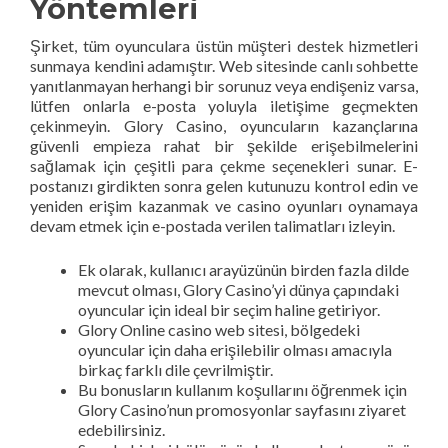
Yöntemleri
Şirket, tüm oyunculara üstün müşteri destek hizmetleri
sunmaya kendini adamıştır. Web sitesinde canlı sohbette
yanıtlanmayan herhangi bir sorunuz veya endişeniz varsa,
lütfen onlarla e-posta yoluyla iletişime geçmekten
çekinmeyin. Glory Casino, oyuncuların kazançlarına
güvenli empieza rahat bir şekilde erişebilmelerini
sağlamak için çeşitli para çekme seçenekleri sunar. E-
postanızı girdikten sonra gelen kutunuzu kontrol edin ve
yeniden erişim kazanmak ve casino oyunları oynamaya
devam etmek için e-postada verilen talimatları izleyin.
Ek olarak, kullanıcı arayüzünün birden fazla dilde
mevcut olması, Glory Casino’yi dünya çapındaki
oyuncular için ideal bir seçim haline getiriyor.
Glory Online casino web sitesi, bölgedeki
oyuncular için daha erişilebilir olması amacıyla
birkaç farklı dile çevrilmiştir.
Bu bonusların kullanım koşullarını öğrenmek için
Glory Casino’nun promosyonlar sayfasını ziyaret
edebilirsiniz.