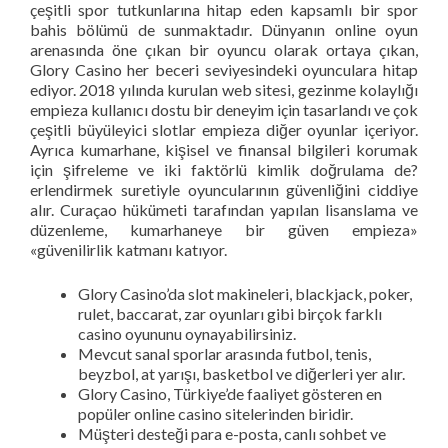
çeşitli spor tutkunlarına hitap eden kapsamlı bir spor
bahis bölümü de sunmaktadır. Dünyanın online oyun
arenasında öne çıkan bir oyuncu olarak ortaya çıkan,
Glory Casino her beceri seviyesindeki oyunculara hitap
ediyor. 2018 yılında kurulan web sitesi, gezinme kolaylığı
empieza kullanıcı dostu bir deneyim için tasarlandı ve çok
çeşitli büyüleyici slotlar empieza diğer oyunlar içeriyor.
Ayrıca kumarhane, kişisel ve finansal bilgileri korumak
için şifreleme ve iki faktörlü kimlik doğrulama de?
erlendirmek suretiyle oyuncularının güvenliğini ciddiye
alır. Curaçao hükümeti tarafından yapılan lisanslama ve
düzenleme, kumarhaneye bir güven empieza»
«güvenilirlik katmanı katıyor.
Glory Casino’da slot makineleri, blackjack, poker,
rulet, baccarat, zar oyunları gibi birçok farklı
casino oyununu oynayabilirsiniz.
Mevcut sanal sporlar arasında futbol, tenis,
beyzbol, at yarışı, basketbol ve diğerleri yer alır.
Glory Casino, Türkiye’de faaliyet gösteren en
popüler online casino sitelerinden biridir.
Müşteri desteği para e-posta, canlı sohbet ve