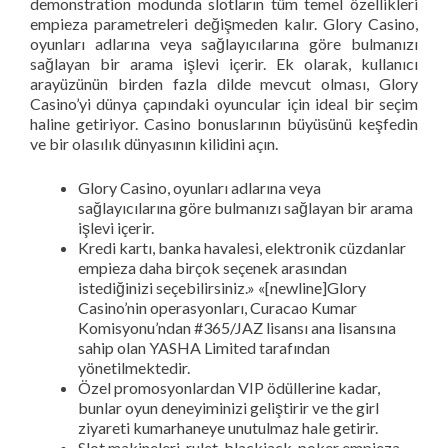
demonstration modunda slotların tüm temel özellikleri
empieza parametreleri değişmeden kalır. Glory Casino,
oyunları adlarına veya sağlayıcılarına göre bulmanızı
sağlayan bir arama işlevi içerir. Ek olarak, kullanıcı
arayüzünün birden fazla dilde mevcut olması, Glory
Casino’yi dünya çapındaki oyuncular için ideal bir seçim
haline getiriyor. Casino bonuslarının büyüsünü keşfedin
ve bir olasılık dünyasının kilidini açın.
Glory Casino, oyunları adlarına veya
sağlayıcılarına göre bulmanızı sağlayan bir arama
işlevi içerir.
Kredi kartı, banka havalesi, elektronik cüzdanlar
empieza daha birçok seçenek arasından
istediğinizi seçebilirsiniz.» «[newline]Glory
Casino’nin operasyonları, Curacao Kumar
Komisyonu’ndan #365/JAZ lisansı ana lisansına
sahip olan YASHA Limited tarafından
yönetilmektedir.
Özel promosyonlardan VIP ödüllerine kadar,
bunlar oyun deneyiminizi geliştirir ve the girl
ziyareti kumarhaneye unutulmaz hale getirir.
Slot makineleri, rulet, blackjack, poker empieza