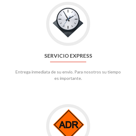
SERVICIO EXPRESS
Entrega inmediata de su envío. Para nosotros su tiempo
es importante.