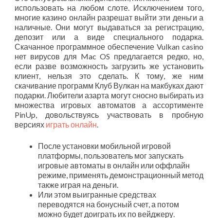
использовать на любом слоте. Исключением того,
многие казино онлайн разрешат выйти эти деньги а
наличные. Они могут выдаваться за регистрацию,
депозит или а виде специального подарка.
Скачанное программное обеспечение Vulkan casino
нет вирусов для Mac OS предлагается редко, но,
если разве возможность загрузить же установить
клиент, нельзя это сделать. К тому, же ним
скачивание программ Клуб Вулкан на макбуках дают
подарки. Любители азарта могут сносно выбирать из
множества игровых автоматов а ассортименте
PinUp, довольствуясь участвовать в пробную
версиях
играть онлайн
.
После установки мобильной игровой
платформы, пользователь мог запускать
игровые автоматы в онлайн или оффлайн
режиме, применять демонстрационный метод
также играя на деньги.
Или этом выигранные средствах
переводятся на бонусный счет, а потом
можно будет доиграть их по вейджеру.