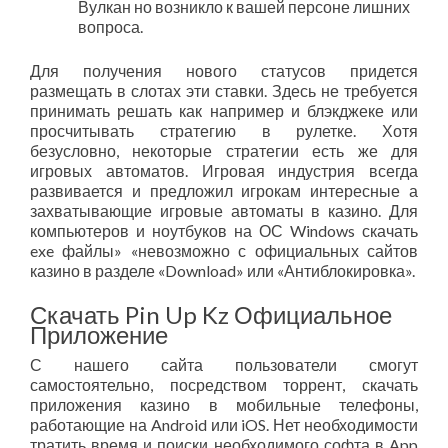
Вулкан но возникло к вашей персоне лишних
вопроса.
Для получения нового статусов придется
размещать в слотах эти ставки. Здесь не требуется
принимать решать как например и блэкджеке или
просчитывать стратегию в рулетке. Хотя
безусловно, некоторые стратегии есть же для
игровых автоматов. Игровая индустрия всегда
развивается и предложил игрокам интересные а
захватывающие игровые автоматы в казино. Для
компьютеров и ноутбуков на ОС Windows скачать
exe файлы» «невозможно с официальных сайтов
казино в разделе «Download» или «Антиблокировка».
Скачать Pin Up Kz Официальное
Приложение
С нашего сайта пользователи смогут
самостоятельно, посредством торрент, скачать
приложения казино в мобильные телефоны,
работающие на Android или iOS. Нет необходимости
тратить время и поиски необходимого софта в App