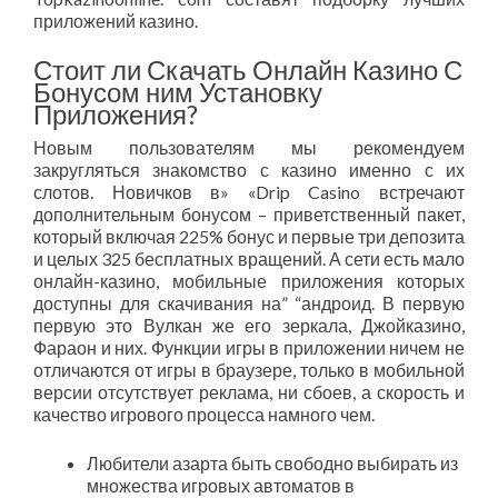
приложений казино.
Стоит ли Скачать Онлайн Казино С
Бонусом ним Установку
Приложения?
Новым пользователям мы рекомендуем
закругляться знакомство с казино именно с их
слотов. Новичков в» «Drip Casino встречают
дополнительным бонусом – приветственный пакет,
который включая 225% бонус и первые три депозита
и целых 325 бесплатных вращений. А сети есть мало
онлайн-казино, мобильные приложения которых
доступны для скачивания на” “андроид. В первую
первую это Вулкан же его зеркала, Джойказино,
Фараон и них. Функции игры в приложении ничем не
отличаются от игры в браузере, только в мобильной
версии отсутствует реклама, ни сбоев, а скорость и
качество игрового процесса намного чем.
Любители азарта быть свободно выбирать из
множества игровых автоматов в