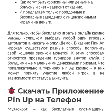
Как могут быть фриспины или деньги на
бонусный счет – зависит от казино.
И предлагаем только порядочные и
безопасные заведения с лицензионными
играми на деньги.
Для только, чтобы бесплатно играть в онлайн казино
Vulcan,» «слишком выбрать любой один игровых
автоматов а нажать кнопку «Демо». В казино Пин Ап
игрокам существуют разные способы пополнить
свой кошелёк звонкой монетой. К этим способам
относится проведение турниров внутри клуба, с
большими же маленькими денежными призами. Что
привлекательно а турнирах Pin Ap казино – а них
может принять участие любой игрок, в не
зависимости от статуса аккаунта.
Скачать Приложение
Pin Up на Телефон
MyJackpot — как бесплатные слот-машины