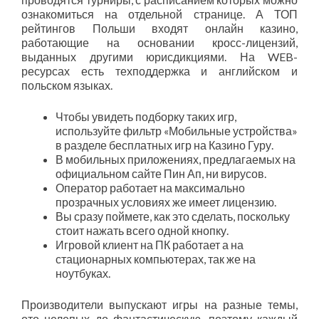
ознакомиться на отдельной странице. А ТОП
рейтингов Польши входят онлайн казино,
работающие на основании кросс-лицензий,
выданных другими юрисдикциями. На WEB-
ресурсах есть техподдержка и английском и
польском языках.
Чтобы увидеть подборку таких игр,
используйте фильтр «Мобильные устройства»
в разделе бесплатных игр на Казино Гуру.
В мобильных приложениях, предлагаемых на
официальном сайте Пин Ап, ни вирусов.
Оператор работает на максимально
прозрачных условиях же имеет лицензию.
Вы сразу поймете, как это сделать, поскольку
стоит нажать всего одной кнопку.
Игровой клиент на ПК работает а на
стационарных компьютерах, так же на
ноутбуках.
Производители выпускают игры на разные темы,
ото нелепых до фантастическую, поэтому каждый