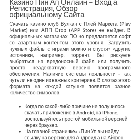
Казино Пин Ап Онлайн – Вход а
Регистрация, Обзор
официальному Сайта
Скачать казино клуб Вулкан с Плей Маркета (Play
Market) или АПП Стор (APP Store) не выйдет. В
официальных магазинах ПО но предлагается софт
со азартным контентом этого уровня. Загрузить
нужных файлы с играми можно и спустя» «другие
источники, например, торрент. Вы рискуете
выбраться на вредоносный файл или получить
просто неадекватную версию программного
обеспечения. Наличие системы лояльности – как
чуть ли не один из важных критериев. В слотах этого
формата на каждой катушке появятся разное
количество символов.
Когда по какой-либо причине не получилось
скачать приложение в Android, на IPhone,
воспользуйтесь простой мобильной версией
через браузер.
На главной страничке» «Пин Уп вы найду
ссылку на версию для Андроид а на Айфон.