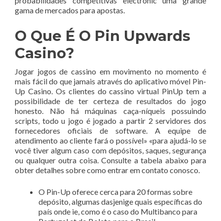
probabilidades competitivas electronic uma grande
gama de mercados para apostas.
O Que É O Pin Upwards
Casino?
Jogar jogos de cassino em movimento no momento é
mais fácil do que jamais através do aplicativo móvel Pin-
Up Casino. Os clientes do cassino virtual PinUp tem a
possibilidade de ter certeza de resultados do jogo
honesto. Não há máquinas caça-níqueis possuindo
scripts, todo u jogo é jogado a partir 2 servidores dos
fornecedores oficiais de software. A equipe de
atendimento ao cliente fará o possível» «para ajudá-lo se
você tiver algum caso com depósitos, saques, segurança
ou qualquer outra coisa. Consulte a tabela abaixo para
obter detalhes sobre como entrar em contato conosco.
O Pin-Up oferece cerca para 20 formas sobre
depósito, algumas dasjenige quais específicas do
país onde ie, como é o caso do Multibanco para