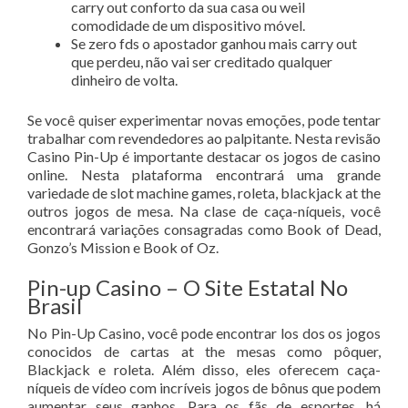
carry out conforto da sua casa ou weil
comodidade de um dispositivo móvel.
Se zero fds o apostador ganhou mais carry out
que perdeu, não vai ser creditado qualquer
dinheiro de volta.
Se você quiser experimentar novas emoções, pode tentar
trabalhar com revendedores ao palpitante. Nesta revisão
Casino Pin-Up é importante destacar os jogos de casino
online. Nesta plataforma encontrará uma grande
variedade de slot machine games, roleta, blackjack at the
outros jogos de mesa. Na clase de caça-níqueis, você
encontrará variações consagradas como Book of Dead,
Gonzo’s Mission e Book of Oz.
Pin-up Casino – O Site Estatal No
Brasil
No Pin-Up Casino, você pode encontrar los dos os jogos
conocidos de cartas at the mesas como pôquer,
Blackjack e roleta. Além disso, eles oferecem caça-
níqueis de vídeo com incríveis jogos de bônus que podem
aumentar seus ganhos. Para os fãs de esportes, há