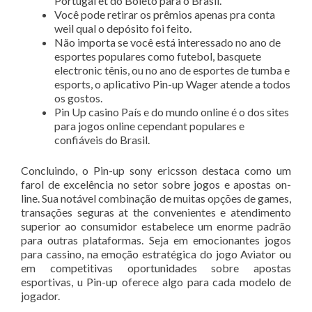
Portugal et do Boleto para o Brasil.
Você pode retirar os prêmios apenas pra conta
weil qual o depósito foi feito.
Não importa se você está interessado no ano de
esportes populares como futebol, basquete
electronic tênis, ou no ano de esportes de tumba e
esports, o aplicativo Pin-up Wager atende a todos
os gostos.
Pin Up casino País e do mundo online é o dos sites
para jogos online cependant populares e
confiáveis do Brasil.
Concluindo, o Pin-up sony ericsson destaca como um
farol de excelência no setor sobre jogos e apostas on-
line. Sua notável combinação de muitas opções de games,
transações seguras at the convenientes e atendimento
superior ao consumidor estabelece um enorme padrão
para outras plataformas. Seja em emocionantes jogos
para cassino, na emoção estratégica do jogo Aviator ou
em competitivas oportunidades sobre apostas
esportivas, u Pin-up oferece algo para cada modelo de
jogador.