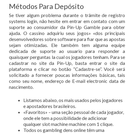
Métodos Para Depósito
Se tiver algum problema durante o trâmite de registro
systems login, não hesite em entrar em contato com um
suporte ao consumidor da Pin-Up Gamble para obter
ajuda. O cassino adquiriu seus jogos» «dos principais
desenvolvedores sobre software para fiar que as apostas
sejam otimizadas. Ele também tem alguma equipe
dedicada de suporte ao usuario para responder a
quaisquer perguntas la cual os jogadores tenham. Para se
cadastrar no site da Pin-Up, basta entrar o site da
plataforma e clicar no botão “Cadastre-se”. Você será
solicitado a fornecer poucas informações básicas, tais
como seu nome, endereço de E-mail electronic data de
nascimento.
Listamos abaixo, os mais usados pelos jogadores
e apostadores brasileiros.
«Favoritos» – uma seção pessoal de cada jogador,
onde ele tem a possibilidade de adicionar
qualquer slot machine machine com 1 clique.
Todos os gambling dens online têm uma