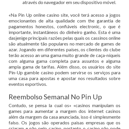
através do navegador em seu dispositivo móvel.
«Na Pin Up online casino site, você terá acesso a jogos
emocionantes de alta qualidade com the garantia de
pagamentos honestos, confiáveis electronic, o que é
importante, instantâneos do dinheiro ganho. Esta é uma
dasjenige principais razões pelas quais os cassinos online
são atualmente tão populares no mercado de games de
azar. Jogando em diferentes países, os clientes do clube
terão acesso an uma gama muito grande de caça-níqueis
com alguma gama completa para assuntos e alguma
ampla gama de tarifas. Além disso, os usuários do site
Pin-Up gamble casino podem servirse os serviços para
uma casa para apostas e apostar nos resultados sobre
eventos esportivos.
Reembolso Semanal No Pin Up
Contudo, se pensa la cual os» «casinos manipulam os
games para aumentar a margem dos internet casinos
além da margem da casa anunciada, isso é simplesmente
falso. Os jogos são operados paisas empresas que os
criaram e não pelo casino, portanto o casino não pode