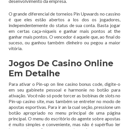
desenvolvimento da empresa.
O grande diferencial de torneios Pin Upwards no cassino
é que eles estão abertos a los dos os jogadores,
independentemente do status de sua conta. Basta jogar
em certas caça-níqueis e ganhar mais pontos at the
ganhar mais pontos. O vencedor é aquele que, ao final do
suceso, ou ganhou também dinheiro ou pegou a maior
vitória.
Jogos De Casino Online
Em Detalhe
Para ativar o Pin-up on line casino bonus code, digite-o
em seu gabinete pessoal e harmonie no botão para
ativação. Você não só pode torcer as bobinas de slots no
Pin-up casino site, mas também se entreter no modo de
apostas esportivas. Para ir an la cual seção, pressione um
botão apropriado no menu principal de uma página
principal. O menu do escritório do agente sobre apostas
é muito simples e conveniente, mas não é supérfluo ler