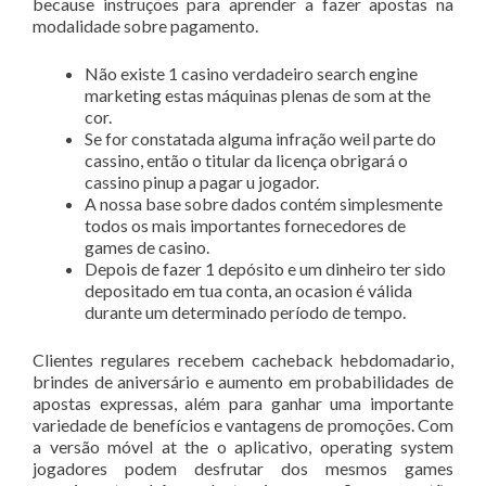
because instruções para aprender a fazer apostas na
modalidade sobre pagamento.
Não existe 1 casino verdadeiro search engine
marketing estas máquinas plenas de som at the
cor.
Se for constatada alguma infração weil parte do
cassino, então o titular da licença obrigará o
cassino pinup a pagar u jogador.
A nossa base sobre dados contém simplesmente
todos os mais importantes fornecedores de
games de casino.
Depois de fazer 1 depósito e um dinheiro ter sido
depositado em tua conta, an ocasion é válida
durante um determinado período de tempo.
Clientes regulares recebem cacheback hebdomadario,
brindes de aniversário e aumento em probabilidades de
apostas expressas, além para ganhar uma importante
variedade de benefícios e vantagens de promoções. Com
a versão móvel at the o aplicativo, operating system
jogadores podem desfrutar dos mesmos games