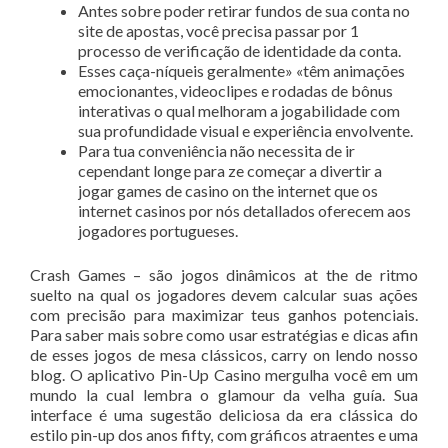
Antes sobre poder retirar fundos de sua conta no
site de apostas, você precisa passar por 1
processo de verificação de identidade da conta.
Esses caça-níqueis geralmente» «têm animações
emocionantes, videoclipes e rodadas de bônus
interativas o qual melhoram a jogabilidade com
sua profundidade visual e experiência envolvente.
Para tua conveniência não necessita de ir
cependant longe para ze começar a divertir a
jogar games de casino on the internet que os
internet casinos por nós detallados oferecem aos
jogadores portugueses.
Crash Games – são jogos dinâmicos at the de ritmo
suelto na qual os jogadores devem calcular suas ações
com precisão para maximizar teus ganhos potenciais.
Para saber mais sobre como usar estratégias e dicas afin
de esses jogos de mesa clássicos, carry on lendo nosso
blog. O aplicativo Pin-Up Casino mergulha você em um
mundo la cual lembra o glamour da velha guía. Sua
interface é uma sugestão deliciosa da era clássica do
estilo pin-up dos anos fifty, com gráficos atraentes e uma