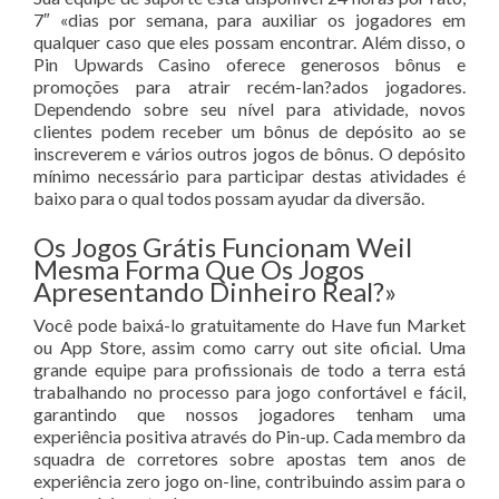
7″ «dias por semana, para auxiliar os jogadores em
qualquer caso que eles possam encontrar. Além disso, o
Pin Upwards Casino oferece generosos bônus e
promoções para atrair recém-lan?ados jogadores.
Dependendo sobre seu nível para atividade, novos
clientes podem receber um bônus de depósito ao se
inscreverem e vários outros jogos de bônus. O depósito
mínimo necessário para participar destas atividades é
baixo para o qual todos possam ayudar da diversão.
Os Jogos Grátis Funcionam Weil
Mesma Forma Que Os Jogos
Apresentando Dinheiro Real?»
Você pode baixá-lo gratuitamente do Have fun Market
ou App Store, assim como carry out site oficial. Uma
grande equipe para profissionais de todo a terra está
trabalhando no processo para jogo confortável e fácil,
garantindo que nossos jogadores tenham uma
experiência positiva através do Pin-up. Cada membro da
squadra de corretores sobre apostas tem anos de
experiência zero jogo on-line, contribuindo assim para o