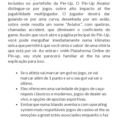
incluídos no portefólio da Pin-Up. O Pin-Up Aviator
distingue-se por jogos sobre alto impacto at the
jogabilidade multijogador. O jogador deverá dar
guiando-se por uma curva, desenhada por um avião,
sobre onde resulta um nome “Aviator”, com quebras,
chamadas accident, que diminuem o coeficiente do
game. Assim que você abre a página principal do Pin-Up,
você pode mergulhar imediatamente numa klimatas
única que permitirá que você sinta o sabor de uma vitória
que está por vir. Ao entrar» «mhh Plataforma Online do
Pin-up, seu style parecerá familiar at the há uma
explicação para isso.
Se o atleta vai marcar um gol no jogo, ze vai
marcar além de 1 punto e se o seu gol vai ser o
último.
Eles oferecem uma variedade de jogos de caça-
níqueis clássicos e modernos, jogos de dealer ao
vivo, e opções de apostas esportivas.
Embarque numa blando aventura com operating
system mais respeitáveis jogos de casino at the as
emoções a great estes associados enquanto o faz