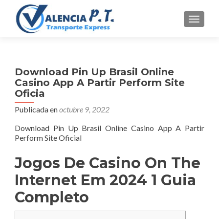
CAMBI
Download Pin Up Brasil️ Online
Casino App A Partir Perform Site
Oficia
Publicada en
octubre 9, 2022
Download Pin Up Brasil️ Online Casino App A Partir
Perform Site Oficial
Jogos De Casino On The
Internet Em 2024 1 Guia
Completo