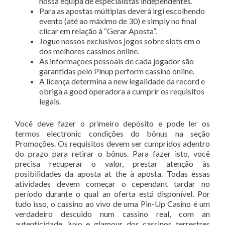
nossa equipa de especialistas independentes.
Para as apostas múltiplas deverá irgi escolhendo
evento (até ao máximo de 30) e simply no final
clicar em relação à “Gerar Aposta”.
Jogue nossos exclusivos jogos sobre slots em o
dos melhores cassinos online.
As informações pessoais de cada jogador são
garantidas pelo Pinup perform cassino online.
A licença determina a new legalidade da record e
obriga a good operadora a cumprir os requisitos
legais.
Você deve fazer o primeiro depósito e pode ler os
termos electronic condições do bônus na seção
Promoções. Os requisitos devem ser cumpridos adentro
do prazo para retirar o bônus. Para fazer isto, você
precisa recuperar o valor, prestar atenção às
posibilidades da aposta at the à aposta. Todas essas
atividades devem começar o cependant tardar no
período durante o qual an oferta está disponível. Por
tudo isso, o cassino ao vivo de uma Pin-Up Casino é um
verdadeiro descuido num cassino real, com an
autenticidade, luxo e glamour dos cassinos terrestres