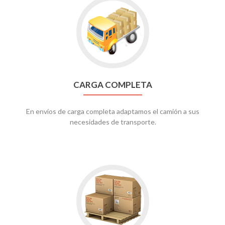
Go
to
CARGA
COMPLETA
CARGA COMPLETA
En envíos de carga completa adaptamos el camión a sus
necesidades de transporte.