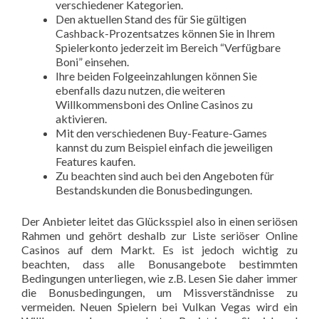
verschiedener Kategorien.
Den aktuellen Stand des für Sie gültigen
Cashback-Prozentsatzes können Sie in Ihrem
Spielerkonto jederzeit im Bereich “Verfügbare
Boni” einsehen.
Ihre beiden Folgeeinzahlungen können Sie
ebenfalls dazu nutzen, die weiteren
Willkommensboni des Online Casinos zu
aktivieren.
Mit den verschiedenen Buy-Feature-Games
kannst du zum Beispiel einfach die jeweiligen
Features kaufen.
Zu beachten sind auch bei den Angeboten für
Bestandskunden die Bonusbedingungen.
Der Anbieter leitet das Glücksspiel also in einen seriösen
Rahmen und gehört deshalb zur Liste seriöser Online
Casinos auf dem Markt. Es ist jedoch wichtig zu
beachten, dass alle Bonusangebote bestimmten
Bedingungen unterliegen, wie z.B. Lesen Sie daher immer
die Bonusbedingungen, um Missverständnisse zu
vermeiden. Neuen Spielern bei Vulkan Vegas wird ein