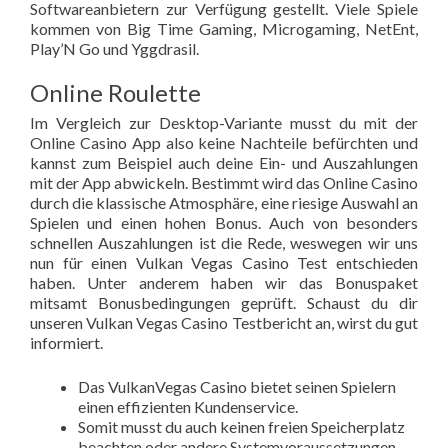
Softwareanbietern zur Verfügung gestellt. Viele Spiele
kommen von Big Time Gaming, Microgaming, NetEnt,
Play’N Go und Yggdrasil.
Online Roulette
Im Vergleich zur Desktop-Variante musst du mit der
Online Casino App also keine Nachteile befürchten und
kannst zum Beispiel auch deine Ein- und Auszahlungen
mit der App abwickeln. Bestimmt wird das Online Casino
durch die klassische Atmosphäre, eine riesige Auswahl an
Spielen und einen hohen Bonus. Auch von besonders
schnellen Auszahlungen ist die Rede, weswegen wir uns
nun für einen Vulkan Vegas Casino Test entschieden
haben. Unter anderem haben wir das Bonuspaket
mitsamt Bonusbedingungen geprüft. Schaust du dir
unseren Vulkan Vegas Casino Testbericht an, wirst du gut
informiert.
Das VulkanVegas Casino bietet seinen Spielern
einen effizienten Kundenservice.
Somit musst du auch keinen freien Speicherplatz
beachten oder andere Systemvoraussetzungen