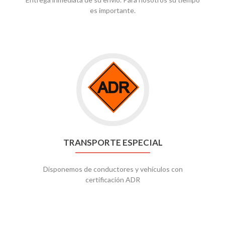
es importante.
TRANSPORTE ESPECIAL
Disponemos de conductores y vehículos con
certificación ADR