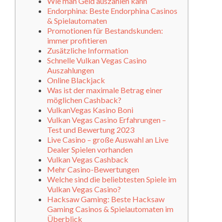
Wie man Geld auszahlen kann
Endorphina: Beste Endorphina Casinos
& Spielautomaten
Promotionen für Bestandskunden:
immer profitieren
Zusätzliche Information
Schnelle Vulkan Vegas Casino
Auszahlungen
Online Blackjack
Was ist der maximale Betrag einer
möglichen Cashback?
VulkanVegas Kasino Boni
Vulkan Vegas Casino Erfahrungen –
Test und Bewertung 2023
Live Casino – große Auswahl an Live
Dealer Spielen vorhanden
Vulkan Vegas Cashback
Mehr Casino-Bewertungen
Welche sind die beliebtesten Spiele im
Vulkan Vegas Casino?
Hacksaw Gaming: Beste Hacksaw
Gaming Casinos & Spielautomaten im
Überblick