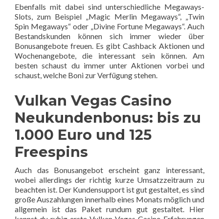
Ebenfalls mit dabei sind unterschiedliche Megaways-
Slots, zum Beispiel „Magic Merlin Megaways“, „Twin
Spin Megaways“ oder „Divine Fortune Megaways“. Auch
Bestandskunden können sich immer wieder über
Bonusangebote freuen. Es gibt Cashback Aktionen und
Wochenangebote, die interessant sein können. Am
besten schaust du immer unter Aktionen vorbei und
schaust, welche Boni zur Verfügung stehen.
Vulkan Vegas Casino
Neukundenbonus: bis zu
1.000 Euro und 125
Freespins
Auch das Bonusangebot erscheint ganz interessant,
wobei allerdings der richtig kurze Umsatzzeitraum zu
beachten ist. Der Kundensupport ist gut gestaltet, es sind
große Auszahlungen innerhalb eines Monats möglich und
allgemein ist das Paket rundum gut gestaltet. Hier
kannst du ruhig erste Vulkan Vegas Casino Erfahrungen