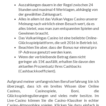
Auszahlungen dauern in der Regel zwischen 24
Stunden und maximal 4 Werktagen, abhängig von
der gewählten Zahlungsart.
Alles in allem ist das Vulkan Vegas Casino unserer
Meinung nach wirklich einen Besuch wert, da es
alles bietet, was man zum entspannten Spielen und
Gewinnen braucht.
Das VulkanVegas Casino ist eine beliebte Online-
Glücksspielplattform, die seit 2016 in Betrieb ist.
Beachten Sie aber, dass der Bonus nur einmal pro
IP-Adresse genutzt werden kann.
Wenn der verbleibende Betrag dann nicht
geringer als 15€ ausfällt, erhalten Sie davon den
aktuellen Prozentsatz Ihres Cashbacks
(Cashbackkoeffizient).
Aufgrund meiner umfangreichen Berufserfahrung bin ich
überzeugt, dass ich ein breites Wissen über Online
Casinos, Casinospiele, Boni, die
Glücksspielregulierungen und vieles mehr besitze. Im
Live-Casino können Sie die Casino-Klassiker in echter
Casino-Atmosphäre spielen. Klicken Sie dazu einfach in