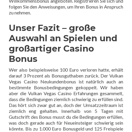
Willkommensbonus angeboten. Registrieren Sie sich und
folgen Sie den Anweisungen, um Ihren Bonus in Anspruch
zu nehmen.
Unser Fazit – große
Auswahl an Spielen und
großartiger Casino
Bonus
Wer also beispielsweise 100 Euro verloren hatte, erhält
darauf 3 Prozent als Bonusguthaben zurück. Der Vulkan
Vegas Casino Neukundenbonus ist natürlich auch an
bestimmte Bonusbedingungen gekoppelt. Wir haben
aber die Vulkan Vegas Casino Erfahrungen gesammelt,
dass die Bedingungen ziemlich schwierig zu erfüllen sind.
Das hört sich zwar gut an, doch der Umsatzzeitraum ist
ziemlich eng gehalten. Innerhalb von 5 Tagen mit
Gutschrift des Bonus musst du die Bedingungen erfüllen,
was doch gerade auch für Neueinsteiger schwierig sein
könnte. Bis zu 1.000 Euro Bonusgeld und 125 Freispiele