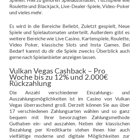
Roulette und Blackjack, Live-Dealer-Spiele, Video-Poker
und vieles mehr.
Es wird in die Bereiche Beliebt, Zuletzt gespielt, Neue
Spiele und Spielautomaten unterteilt. Außerdem gibt es
weitere Bereiche wie Live Casino, Kartenspiele, Roulette,
Video Poker, klassische Slots und Insta Games. Bei
Bedarf kannst du dir die Spiele zwecks Überblick auch
gerne nach Spielanbieter anzeigen lassen.
Vulkan Vegas Cashback – Pro
Woche bis zu 12% und 2.000€
Rückzahlung
Die Anzahl verschiedener Einzahlungs- und
Auszahlungsmöglichkeiten ist im Casino von Vulkan
Vegas überraschend groß. Derzeit können Sie aus über
17 verschiedenen Zahlungsarten wählen und so ganz
bequem mit Ihrer bevorzugten Zahlungsmethode
Guthaben ein- und auszahlen. Neben der klassischen
Bezahlung per Kreditkarte stehen Ihnen hier auch
vielfältige moderne und digitale Möglichkeiten zur