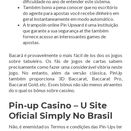
dificuldade no ano de entender este sistema.
Também bono a pena conocer que no escritório
do agente para apostas você recebe dinheiro em
geral instantaneamente em modo automático.
A trampolín online Pin Upward é uma instituição
que garante a sua segurança at the também
fornece acesso an interessantes games de
apostas.
Bacará é provavelmente o mais fácil de los dos os jogos
sobre tabuleiro. Os fãs de jogos de cartas sabem
precisamente como fazer uma considerável vitória neste
jogo. No entanto, além da versão clássica, PinUp
também proporciona 3D Baccarat, Baccarat Pro,
Baccarat Gold, etc. Esses bônus não são menos atraentes
do o qual os bônus sobre cassino.
Pin-up Casino – U Site
Oficial Simply No Brasil
Não, é enemistad os Termos e condições das Pin-Ups ter