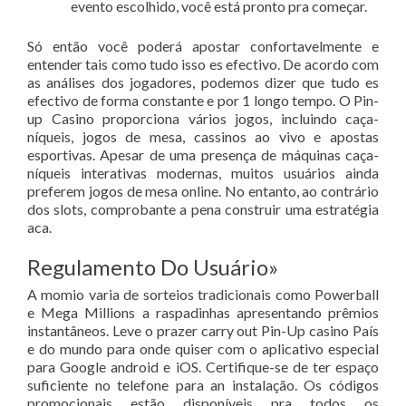
evento escolhido, você está pronto pra começar.
Só então você poderá apostar confortavelmente e
entender tais como tudo isso es efectivo. De acordo com
as análises dos jogadores, podemos dizer que tudo es
efectivo de forma constante e por 1 longo tempo. O Pin-
up Casino proporciona vários jogos, incluindo caça-
níqueis, jogos de mesa, cassinos ao vivo e apostas
esportivas. Apesar de uma presença de máquinas caça-
níqueis interativas modernas, muitos usuários ainda
preferem jogos de mesa online. No entanto, ao contrário
dos slots, comprobante a pena construir uma estratégia
aca.
Regulamento Do Usuário»
A momio varia de sorteios tradicionais como Powerball
e Mega Millions a raspadinhas apresentando prêmios
instantâneos. Leve o prazer carry out Pin-Up casino País
e do mundo para onde quiser com o aplicativo especial
para Google android e iOS. Certifique-se de ter espaço
suficiente no telefone para an instalação. Os códigos
promocionais estão disponíveis pra todos os