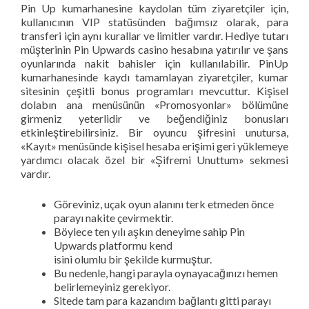
Pin Up kumarhanesine kaydolan tüm ziyaretçiler için,
kullanıcının VIP statüsünden bağımsız olarak, para
transferi için aynı kurallar ve limitler vardır. Hediye tutarı
müşterinin Pin Upwards casino hesabına yatırılır ve şans
oyunlarında nakit bahisler için kullanılabilir. PinUp
kumarhanesinde kaydı tamamlayan ziyaretçiler, kumar
sitesinin çeşitli bonus programları mevcuttur. Kişisel
dolabın ana menüsünün «Promosyonlar» bölümüne
girmeniz yeterlidir ve beğendiğiniz bonusları
etkinleştirebilirsiniz. Bir oyuncu şifresini unutursa,
«Kayıt» menüsünde kişisel hesaba erişimi geri yüklemeye
yardımcı olacak özel bir «Şifremi Unuttum» sekmesi
vardır.
Göreviniz, uçak oyun alanını terk etmeden önce
parayı nakite çevirmektir.
Böylece ten yılı aşkın deneyime sahip Pin
Upwards platformu kend
isini olumlu bir şekilde kurmuştur.
Bu nedenle, hangi parayla oynayacağınızı hemen
belirlemeyiniz gerekiyor.
Sitede tam para kazandım bağlantı gitti parayı