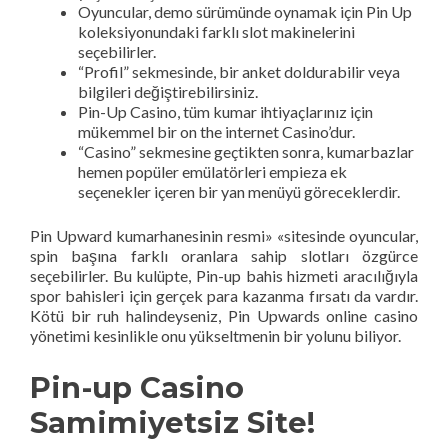
Oyuncular, demo sürümünde oynamak için Pin Up
koleksiyonundaki farklı slot makinelerini
seçebilirler.
“Profil” sekmesinde, bir anket doldurabilir veya
bilgileri değiştirebilirsiniz.
Pin-Up Casino, tüm kumar ihtiyaçlarınız için
mükemmel bir on the internet Casino’dur.
“Casino” sekmesine geçtikten sonra, kumarbazlar
hemen popüler emülatörleri empieza ek
seçenekler içeren bir yan menüyü göreceklerdir.
Pin Upward kumarhanesinin resmi» «sitesinde oyuncular,
spin başına farklı oranlara sahip slotları özgürce
seçebilirler. Bu kulüpte, Pin-up bahis hizmeti aracılığıyla
spor bahisleri için gerçek para kazanma fırsatı da vardır.
Kötü bir ruh halindeyseniz, Pin Upwards online casino
yönetimi kesinlikle onu yükseltmenin bir yolunu biliyor.
Pin-up Casino
Samimiyetsiz Site!