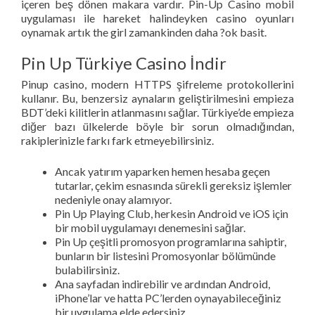
içeren beş dönen makara vardır. Pin-Up Casino mobil
uygulaması ile hareket halindeyken casino oyunları
oynamak artık the girl zamankinden daha ?ok basit.
Pin Up Türkiye Casino İndir
Pinup casino, modern HTTPS şifreleme protokollerini
kullanır. Bu, benzersiz aynaların geliştirilmesini empieza
BDT’deki kilitlerin atlanmasını sağlar. Türkiye’de empieza
diğer bazı ülkelerde böyle bir sorun olmadığından,
rakiplerinizle farkı fark etmeyebilirsiniz.
Ancak yatırım yaparken hemen hesaba geçen
tutarlar, çekim esnasında sürekli gereksiz işlemler
nedeniyle onay alamıyor.
Pin Up Playing Club, herkesin Android ve iOS için
bir mobil uygulamayı denemesini sağlar.
Pin Up çeşitli promosyon programlarına sahiptir,
bunların bir listesini Promosyonlar bölümünde
bulabilirsiniz.
Ana sayfadan indirebilir ve ardından Android,
iPhone’lar ve hatta PC’lerden oynayabileceğiniz
bir uygulama elde edersiniz.