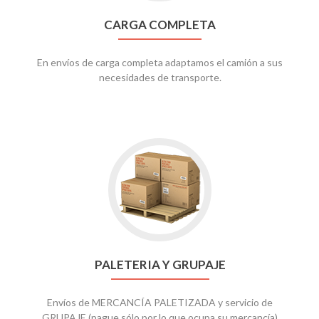
CARGA COMPLETA
En envíos de carga completa adaptamos el camión a sus
necesidades de transporte.
PALETERIA Y GRUPAJE
Envíos de MERCANCÍA PALETIZADA y servicio de
GRUPAJE (pague sólo por lo que ocupa su mercancía)