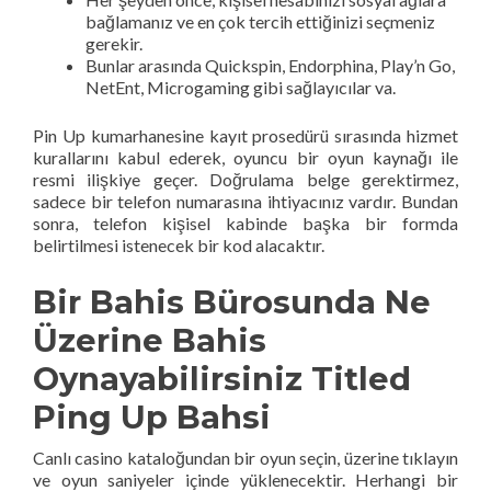
bağlamanız ve en çok tercih ettiğinizi seçmeniz
gerekir.
Bunlar arasında Quickspin, Endorphina, Play’n Go,
NetEnt, Microgaming gibi sağlayıcılar va.
Pin Up kumarhanesine kayıt prosedürü sırasında hizmet
kurallarını kabul ederek, oyuncu bir oyun kaynağı ile
resmi ilişkiye geçer. Doğrulama belge gerektirmez,
sadece bir telefon numarasına ihtiyacınız vardır. Bundan
sonra, telefon kişisel kabinde başka bir formda
belirtilmesi istenecek bir kod alacaktır.
Bir Bahis Bürosunda Ne
Üzerine Bahis
Oynayabilirsiniz Titled
Ping Up Bahsi
Canlı casino kataloğundan bir oyun seçin, üzerine tıklayın
ve oyun saniyeler içinde yüklenecektir. Herhangi bir