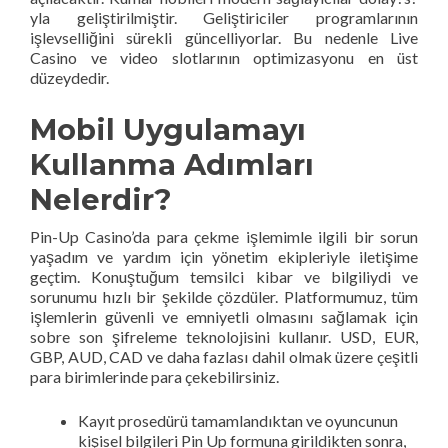
yla geliştirilmiştir. Geliştiriciler programlarının
işlevselliğini sürekli güncelliyorlar. Bu nedenle Live
Casino ve video slotlarının optimizasyonu en üst
düzeydedir.
Mobil Uygulamayı
Kullanma Adımları
Nelerdir?
Pin-Up Casino’da para çekme işlemimle ilgili bir sorun
yaşadım ve yardım için yönetim ekipleriyle iletişime
geçtim. Konuştuğum temsilci kibar ve bilgiliydi ve
sorunumu hızlı bir şekilde çözdüler. Platformumuz, tüm
işlemlerin güvenli ve emniyetli olmasını sağlamak için
sobre son şifreleme teknolojisini kullanır. USD, EUR,
GBP, AUD, CAD ve daha fazlası dahil olmak üzere çeşitli
para birimlerinde para çekebilirsiniz.
Kayıt prosedürü tamamlandıktan ve oyuncunun
kişisel bilgileri Pin Up formuna girildikten sonra,