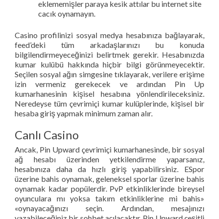
eklememişler paraya kesik attılar bu internet site
cacık oynamayın.
Casino profilinizi sosyal medya hesabınıza bağlayarak,
feed’deki tüm arkadaşlarınızı bu konuda
bilgilendirmeyeceğinizi belirtmek gerekir. Hesabınızda
kumar kulübü hakkında hiçbir bilgi görünmeyecektir.
Seçilen sosyal ağın simgesine tıklayarak, verilere erişime
izin vermeniz gerekecek ve ardından Pin Up
kumarhanesinin kişisel hesabına yönlendirileceksiniz.
Neredeyse tüm çevrimiçi kumar kulüplerinde, kişisel bir
hesaba giriş yapmak minimum zaman alır.
Canlı Casino
Ancak, Pin Upward çevrimiçi kumarhanesinde, bir sosyal
ağ hesabı üzerinden yetkilendirme yaparsanız,
hesabınıza daha da hızlı giriş yapabilirsiniz. ESpor
üzerine bahis oynamak, geleneksel sporlar üzerine bahis
oynamak kadar popülerdir. PvP etkinliklerinde bireysel
oyunculara mı yoksa takım etkinliklerine mi bahis»
«oynayacağınızı seçin. Ardından, mesajınızı
yazabileceğiniz bir sohbet açılacaktır. Pin Upward çeşitli