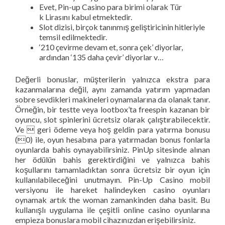
Evet, Pin-up Casino para birimi olarak Tür
k Lirasını kabul etmektedir.
Slot dizisi, birçok tanınmış geliştiricinin hitleriyle
temsil edilmektedir.
‘210 çevirme devam et, sonra çek’ diyorlar,
ardından ‘135 daha çevir’ diyorlar v…
Değerli bonuslar, müşterilerin yalnızca ekstra para
kazanmalarına değil, aynı zamanda yatırım yapmadan
sobre sevdikleri makineleri oynamalarına da olanak tanır.
Örneğin, bir testte veya lootbox’ta freespin kazanan bir
oyuncu, slot spinlerini ücretsiz olarak çalıştırabilecektir.
Ve  geri ödeme veya hoş geldin para yatırma bonusu
(0) ile, oyun hesabına para yatırmadan bonus fonlarla
oyunlarda bahis oynayabilirsiniz. PinUp sitesinde alınan
her ödülün bahis gerektirdiğini ve yalnızca bahis
koşullarını tamamladıktan sonra ücretsiz bir oyun için
kullanılabileceğini unutmayın. Pin-Up Casino mobil
versiyonu ile hareket halindeyken casino oyunları
oynamak artık the woman zamankinden daha basit. Bu
kullanışlı uygulama ile çeşitli online casino oyunlarına
empieza bonuslara mobil cihazınızdan erişebilirsiniz.