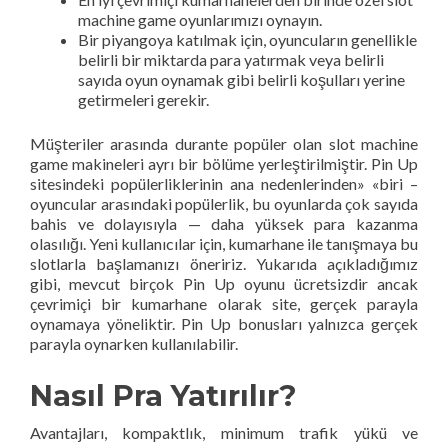
machine game oyunlarımızı oynayın.
Bir piyangoya katılmak için, oyuncuların genellikle
belirli bir miktarda para yatırmak veya belirli
sayıda oyun oynamak gibi belirli koşulları yerine
getirmeleri gerekir.
Müşteriler arasında durante popüler olan slot machine
game makineleri ayrı bir bölüme yerleştirilmiştir. Pin Up
sitesindeki popülerliklerinin ana nedenlerinden» «biri –
oyuncular arasındaki popülerlik, bu oyunlarda çok sayıda
bahis ve dolayısıyla — daha yüksek para kazanma
olasılığı. Yeni kullanıcılar için, kumarhane ile tanışmaya bu
slotlarla başlamanızı öneririz. Yukarıda açıkladığımız
gibi, mevcut birçok Pin Up oyunu ücretsizdir ancak
çevrimiçi bir kumarhane olarak site, gerçek parayla
oynamaya yöneliktir. Pin Up bonusları yalnızca gerçek
parayla oynarken kullanılabilir.
Nasıl Pra Yatırılır?
Avantajları, kompaktlık, minimum trafik yükü ve