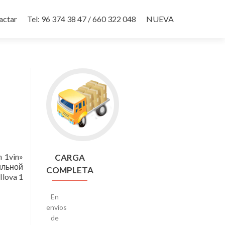
actar
Tel: 96 374 38 47 / 660 322 048
NUEVA
Go
to
CARGA
COMPLETA
n 1vin»
CARGA
ильной
COMPLETA
lova 1
En
envíos
de