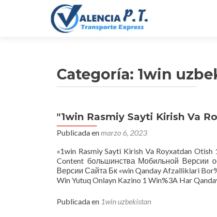
Categoría:
1win uzbe
"1win Rasmiy Sayti Kirish Va R
Publicada en
marzo 6, 2023
«1win Rasmiy Sayti Kirish Va Royxatdan Otish 
Content большинства Мобильной Версии 
Версии Сайта Бк «win Qanday Afzalliklari B
Win Yutuq Onlayn Kazino 1 Win%3A Har Qand
Publicada en
1win uzbekistan