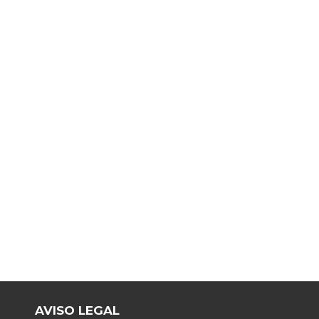
AVISO LEGAL