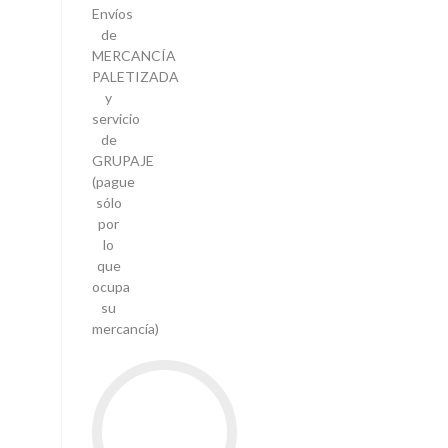
Envíos
de
MERCANCÍA
PALETIZADA
y
servicio
de
GRUPAJE
(pague
sólo
por
lo
que
ocupa
su
mercancía)