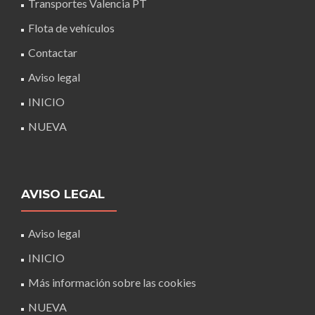
Transportes Valencia PT
Flota de vehículos
Contactar
Aviso legal
INICIO
NUEVA
AVISO LEGAL
Aviso legal
INICIO
Más información sobre las cookies
NUEVA