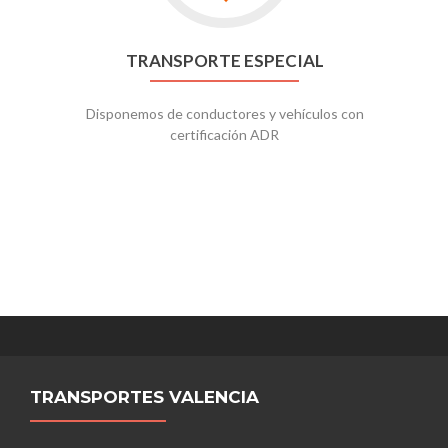
TRANSPORTE ESPECIAL
Disponemos de conductores y vehículos con
certificación ADR
TRANSPORTES VALENCIA