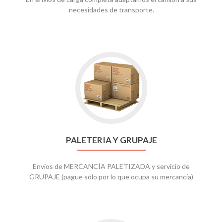
necesidades de transporte.
PALETERIA Y GRUPAJE
Envíos de MERCANCÍA PALETIZADA y servicio de
GRUPAJE (pague sólo por lo que ocupa su mercancía)