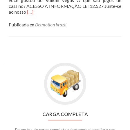
você gostou do Vulkan Vegas O que são jogos de
cassino? ACESSO À INFORMAÇÃO LEI 12.527 Junte-se
Read
ao nosso
[…]
more
about
Publicada en
Betmotion brazil
Vulkan
Vegas:
Tudo
o
Ir
que
a
precisa
saber
las
Go
sobre
o
to
entradas
casin
CARGA
COMPLETA
CARGA COMPLETA
En envíos de carga completa adaptamos el camión a sus