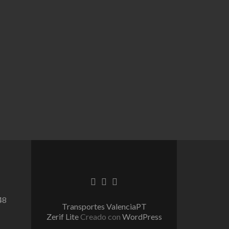
Go
Go
Go
to
to
to
48
Facebook
Twitter
Linkedin
Transportes ValenciaPT
Zerif Lite
Creado con
WordPress