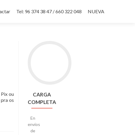
actar
Tel: 96 374 38 47 / 660 322 048
NUEVA
Go
to
CARGA
COMPLETA
 Pix ou
CARGA
 pra os
COMPLETA
En
envíos
de