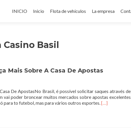
Ir
al
INICIO
Inicio
Flota de vehículos
La empresa
Cont
contenido
 Casino Basil
ça Mais Sobre A Casa De Apostas
sa De ApostasNo Brasil, é possível solicitar saques através de
ém vai poder broncear muitos mercados sobre apostas excelentes
Read
 só para to futebol, mas para vários outros esportes.
[…]
more
about
Betmotion
É