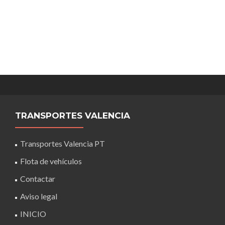
TRANSPORTES VALENCIA
Transportes Valencia PT
Flota de vehículos
Contactar
Aviso legal
INICIO