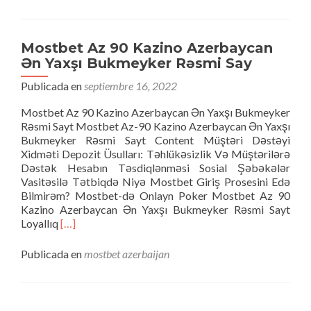
Mostbet
Az-
90
Kazino
Mostbet Az 90 Kazino Azerbaycan
Azerbaycan
Ən Yaxşı Bukmeyker Rəsmi Say
Ən
Yaxşı
Publicada en
septiembre 16, 2022
Bukmeyker
Mostbet Az 90 Kazino Azerbaycan Ən Yaxşı Bukmeyker
Rəsmi
Rəsmi Sayt Mostbet Az-90 Kazino Azerbaycan Ən Yaxşı
Sayt
Bukmeyker Rəsmi Sayt Content Müştəri Dəstəyi
Xidməti Depozit Üsulları: Təhlükəsizlik Və Müştərilərə
Dəstək Hesabın Təsdiqlənməsi Sosial Şəbəkələr
Vasitəsilə Tətbiqdə Niyə Mostbet Giriş Prosesini Edə
Bilmirəm? Mostbet-də Onlayn Poker Mostbet Az 90
Kazino Azerbaycan Ən Yaxşı Bukmeyker Rəsmi Sayt
Read
Loyallıq
[…]
more
about
Publicada en
mostbet azerbaijan
Mostbet
Az
90
Kazino