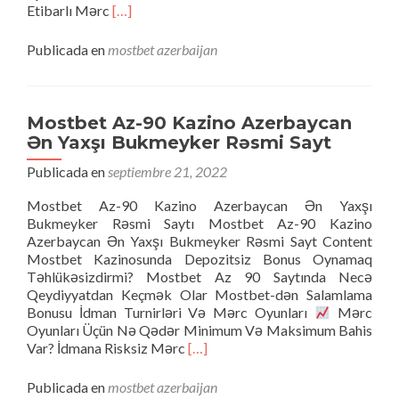
Read
Etibarlı Mərc
[…]
more
about
Publicada en
mostbet azerbaijan
Mostbet-
az90
Bukmeker
Və
Mostbet Az-90 Kazino Azerbaycan
Kazino
Ən Yaxşı Bukmeyker Rəsmi Sayt
Azərbaycanda
Bonus
Publicada en
septiembre 21, 2022
550+250f
Mostbet Az-90 Kazino Azerbaycan Ən Yaxşı
Bukmeyker Rəsmi Saytı Mostbet Az-90 Kazino
Azerbaycan Ən Yaxşı Bukmeyker Rəsmi Sayt Content
Mostbet Kazinosunda Depozitsiz Bonus Oynamaq
Təhlükəsizdirmi? Mostbet Az 90 Saytında Necə
Qeydiyyatdan Keçmək Olar Mostbet-dən Salamlama
Bonusu İdman Turnirləri Və Mərc Oyunları
Mərc
Oyunları Üçün Nə Qədər Minimum Və Maksimum Bahis
Read
Var? İdmana Risksiz Mərc
[…]
more
about
Publicada en
mostbet azerbaijan