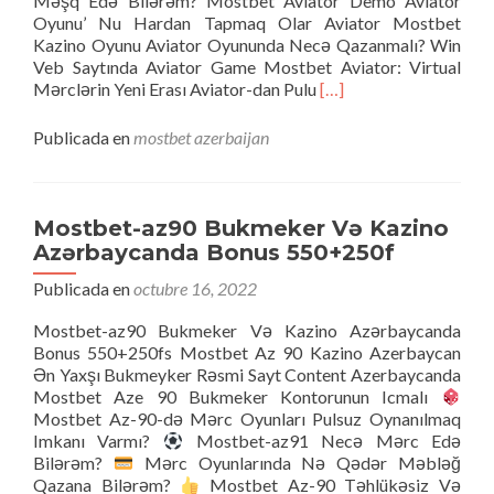
Məşq Edə Bilərəm? Mostbet Aviator Demo Aviator
Oyunu’ Nu Hardan Tapmaq Olar Aviator Mostbet
Kazino Oyunu Aviator Oyununda Necə Qazanmalı? Win
Veb Saytında Aviator Game Mostbet Aviator: Virtual
Read
Mərclərin Yeni Erası Aviator-dan Pulu
[…]
more
about
Publicada en
mostbet azerbaijan
Mostbet
Aviator
Azərbaycan
Necə
Mostbet-az90 Bukmeker Və Kazino
Pul
Azərbaycanda Bonus 550+250f
Qazanmal
Publicada en
octubre 16, 2022
Mostbet-az90 Bukmeker Və Kazino Azərbaycanda
Bonus 550+250fs Mostbet Az 90 Kazino Azerbaycan
Ən Yaxşı Bukmeyker Rəsmi Sayt Content Azerbaycanda
Mostbet Aze 90 Bukmeker Kontorunun Icmalı
Mostbet Az-90-də Mərc Oyunları Pulsuz Oynanılmaq
Imkanı Varmı?
Mostbet-az91 Necə Mərc Edə
Bilərəm?
Mərc Oyunlarında Nə Qədər Məbləğ
Qazana Bilərəm?
Mostbet Az-90 Təhlükəsiz Və