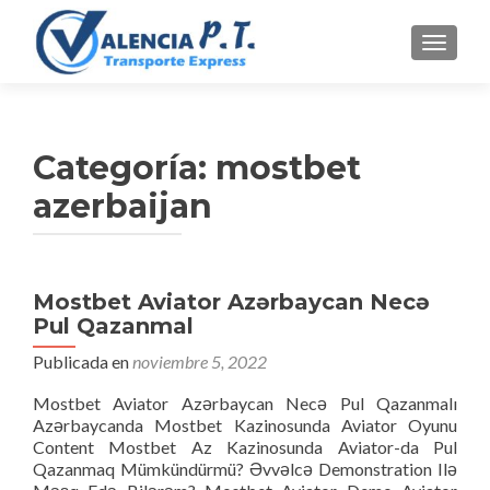
CAMBI
Categoría:
mostbet
azerbaijan
Mostbet Aviator Azərbaycan Necə
Pul Qazanmal
Publicada en
noviembre 5, 2022
Mostbet Aviator Azərbaycan Necə Pul Qazanmalı
Azərbaycanda Mostbet Kazinosunda Aviator Oyunu
Content Mostbet Az Kazinosunda Aviator-da Pul
Qazanmaq Mümkündürmü? Əvvəlcə Demonstration Ilə