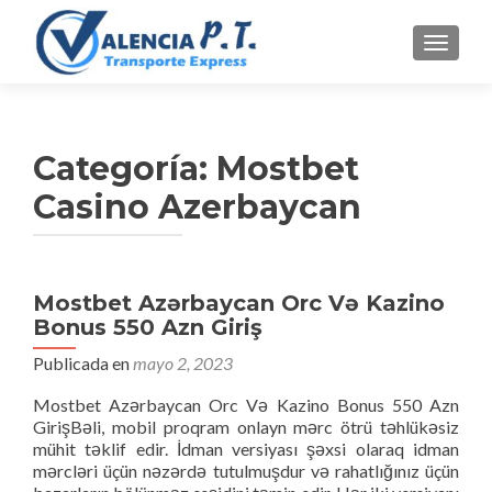
CAMBI
Categoría:
Mostbet
Casino Azerbaycan
Mostbet Azərbaycan Orc Və Kazino
Bonus 550 Azn Giriş
Publicada en
mayo 2, 2023
Mostbet Azərbaycan Orc Və Kazino Bonus 550 Azn
GirişBəli, mobil proqram onlayn mərc ötrü təhlükəsiz
mühit təklif edir. İdman versiyası şəxsi olaraq idman
mərcləri üçün nəzərdə tutulmuşdur və rahatlığınız üçün