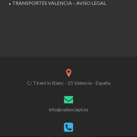
TRANSPORTES VALENCIA – AVISO LEGAL
C/ Tirant lo Blanc - 25 Valencia - España
info@valenciapt.es