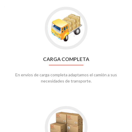
a
спорт
Mostbe
las
Go
to
entradas
CARGA
COMPLETA
CARGA COMPLETA
En envíos de carga completa adaptamos el camión a sus
necesidades de transporte.