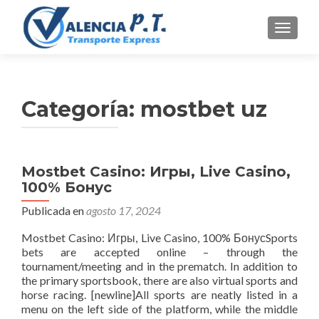
CAMBI
Categoría:
mostbet uz
Mostbet Casino: Игры, Live Casino,
100% Бонус
Publicada en
agosto 17, 2024
Mostbet Casino: Игры, Live Casino, 100% БонусSports
bets are accepted online – through the
tournament/meeting and in the prematch. In addition to
the primary sportsbook, there are also virtual sports and
horse racing. [newline]All sports are neatly listed in a
menu on the left side of the platform, while the middle