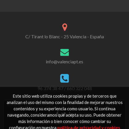
C/ Tirant lo Blanc - 25 Valencia - España
info@valenciapt.es
96 374 38 47 / 660 322 048
Este sitio web utiliza cookies propias y de terceros que
analizan el uso del mismo con la finalidad de mejorar nuestros
contenidos y su experiencia como usuario. Si continua
Go
Go
Go
navegando, consideramos que acepta su uso. Puede obtener
to
to
to
más información o bien conocer cómo cambiar su
Facebook
Twitter
Linkedin
configuración en nuestra
política de privacidad y cookies
Transportes ValenciaPT