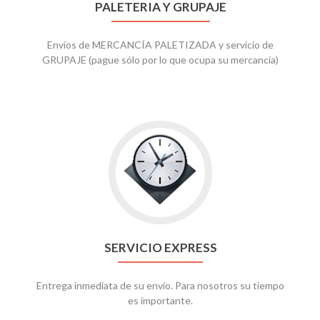
PALETERIA Y GRUPAJE
Envíos de MERCANCÍA PALETIZADA y servicio de
GRUPAJE (pague sólo por lo que ocupa su mercancía)
SERVICIO EXPRESS
Entrega inmediata de su envío. Para nosotros su tiempo
es importante.