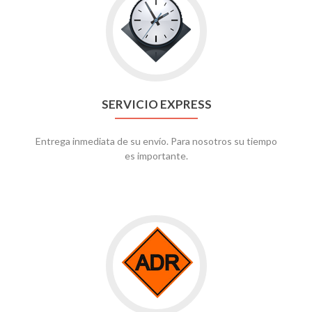
SERVICIO EXPRESS
Entrega inmediata de su envío. Para nosotros su tiempo
es importante.