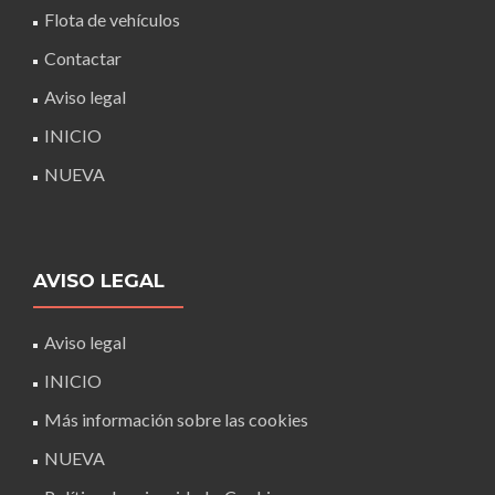
Flota de vehículos
Contactar
Aviso legal
INICIO
NUEVA
AVISO LEGAL
Aviso legal
INICIO
Más información sobre las cookies
NUEVA