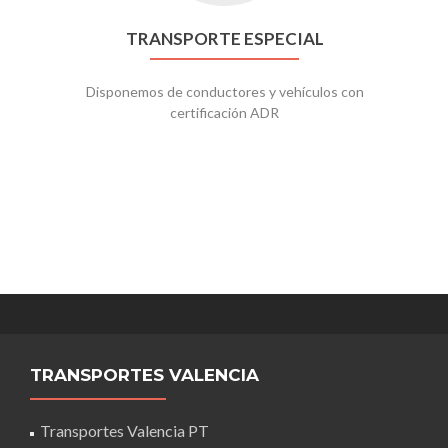
TRANSPORTE ESPECIAL
Disponemos de conductores y vehículos con
certificación ADR
TRANSPORTES VALENCIA
Transportes Valencia PT