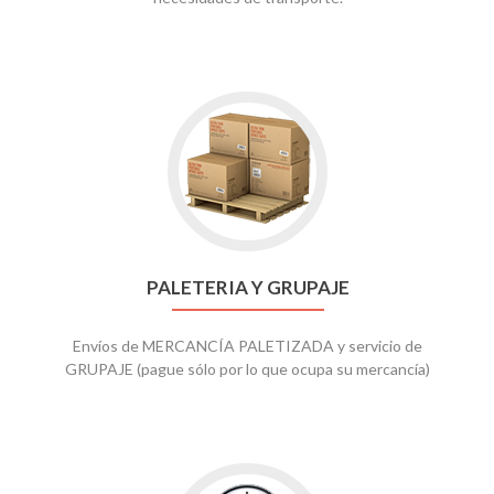
PALETERIA Y GRUPAJE
Envíos de MERCANCÍA PALETIZADA y servicio de
GRUPAJE (pague sólo por lo que ocupa su mercancía)