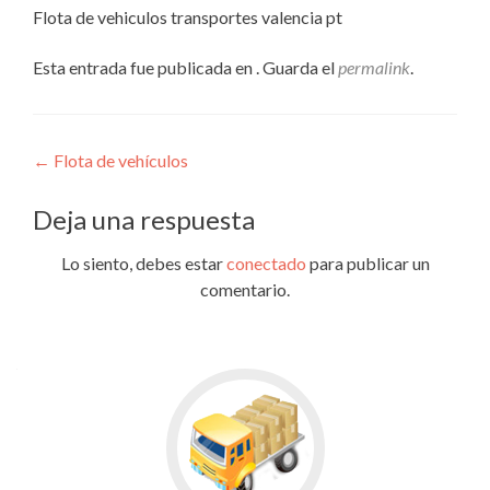
Flota de vehiculos transportes valencia pt
Esta entrada fue publicada en . Guarda el
permalink
.
Navegación
←
Flota de vehículos
de
Deja una respuesta
entradas
Lo siento, debes estar
conectado
para publicar un
comentario.
Go
to
CARGA
COMPLETA