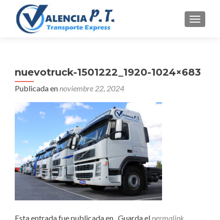
CAMBI
nuevotruck-1501222_1920-1024×683
Publicada en
noviembre 22, 2024
Esta entrada fue publicada en . Guarda el
permalink
.