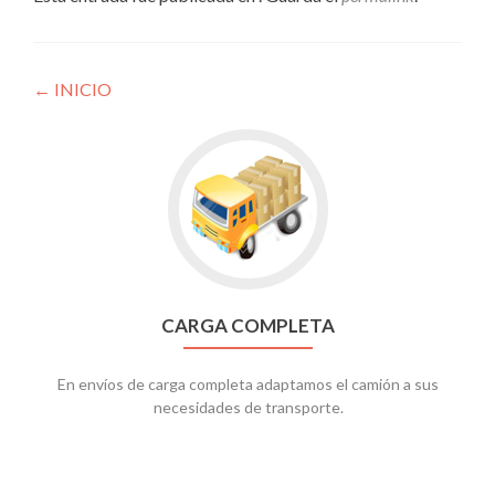
Navegación
←
INICIO
de
Go
entradas
to
CARGA
COMPLETA
CARGA COMPLETA
En envíos de carga completa adaptamos el camión a sus
necesidades de transporte.