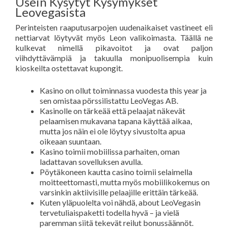
Usein Kysytyt Kysymykset
Leovegasista
Perinteisten raaputusarpojen uudenaikaiset vastineet eli
nettiarvat löytyvät myös Leon valikoimasta. Täällä ne
kulkevat nimellä pikavoitot ja ovat paljon
viihdyttävämpiä ja takuulla monipuolisempia kuin
kioskeilta ostettavat kupongit.
Kasino on ollut toiminnassa vuodesta this year ja
sen omistaa pörssilistattu LeoVegas AB.
Kasinolle on tärkeää että pelaajat näkevät
pelaamisen mukavana tapana käyttää aikaa,
mutta jos näin ei ole löytyy sivustolta apua
oikeaan suuntaan.
Kasino toimii mobiilissa parhaiten, oman
ladattavan sovelluksen avulla.
Pöytäkoneen kautta casino toimii selaimella
moitteettomasti, mutta myös mobiilikokemus on
varsinkin aktiivisille pelaajille erittäin tärkeää.
Kuten yläpuolelta voi nähdä, about LeoVegasin
tervetuliaispaketti todella hyvä – ja vielä
paremman siitä tekevät reilut bonussäännöt.