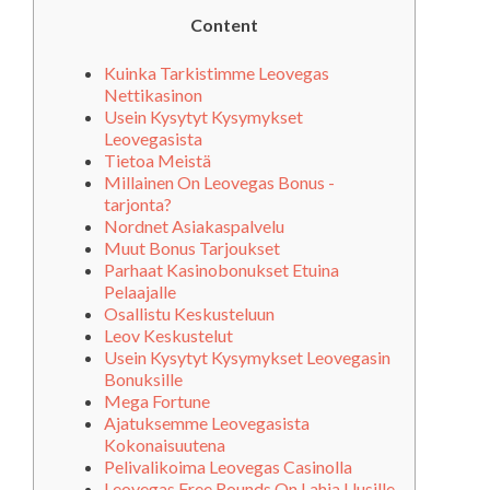
Content
Kuinka Tarkistimme Leovegas
Nettikasinon
Usein Kysytyt Kysymykset
Leovegasista
Tietoa Meistä
Millainen On Leovegas Bonus -
tarjonta?
Nordnet Asiakaspalvelu
Muut Bonus Tarjoukset
Parhaat Kasinobonukset Etuina
Pelaajalle
Osallistu Keskusteluun
Leov Keskustelut
Usein Kysytyt Kysymykset Leovegasin
Bonuksille
Mega Fortune
Ajatuksemme Leovegasista
Kokonaisuutena
Pelivalikoima Leovegas Casinolla
Leovegas Free Rounds On Lahja Uusille