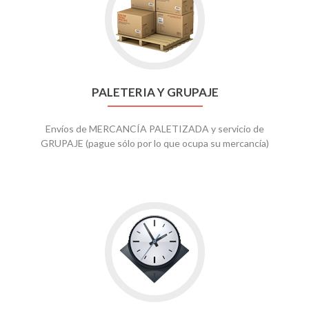
PALETERIA Y GRUPAJE
Envíos de MERCANCÍA PALETIZADA y servicio de
GRUPAJE (pague sólo por lo que ocupa su mercancía)