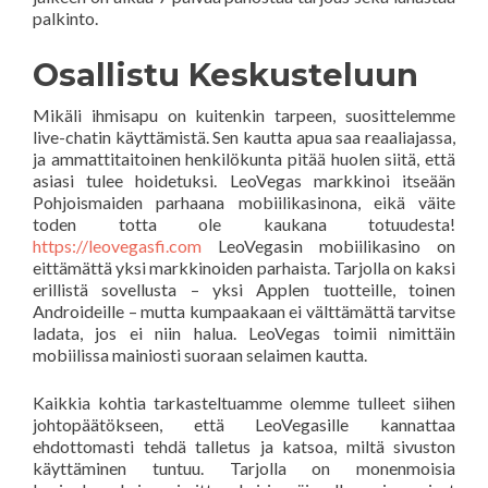
palkinto.
Osallistu Keskusteluun
Mikäli ihmisapu on kuitenkin tarpeen, suosittelemme
live-chatin käyttämistä. Sen kautta apua saa reaaliajassa,
ja ammattitaitoinen henkilökunta pitää huolen siitä, että
asiasi tulee hoidetuksi. LeoVegas markkinoi itseään
Pohjoismaiden parhaana mobiilikasinona, eikä väite
toden totta ole kaukana totuudesta!
https://leovegasfi.com
LeoVegasin mobiilikasino on
eittämättä yksi markkinoiden parhaista. Tarjolla on kaksi
erillistä sovellusta – yksi Applen tuotteille, toinen
Androideille – mutta kumpaakaan ei välttämättä tarvitse
ladata, jos ei niin halua. LeoVegas toimii nimittäin
mobiilissa mainiosti suoraan selaimen kautta.
Kaikkia kohtia tarkasteltuamme olemme tulleet siihen
johtopäätökseen, että LeoVegasille kannattaa
ehdottomasti tehdä talletus ja katsoa, miltä sivuston
käyttäminen tuntuu. Tarjolla on monenmoisia