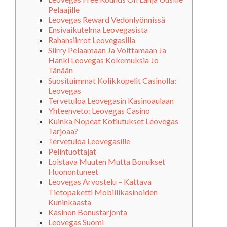
Pelaajille
Leovegas Reward Vedonlyönnissä
Ensivaikutelma Leovegasista
Rahansiirrot Leovegasilla
Siirry Pelaamaan Ja Voittamaan Ja
Hanki Leovegas Kokemuksia Jo
Tänään
Suosituimmat Kolikkopelit Casinolla:
Leovegas
Tervetuloa Leovegasin Kasinoaulaan
Yhteenveto: Leovegas Casino
Kuinka Nopeat Kotiutukset Leovegas
Tarjoaa?
Tervetuloa Leovegasille
Pelintuottajat
Loistava Muuten Mutta Bonukset
Huonontuneet
Leovegas Arvostelu – Kattava
Tietopaketti Mobiilikasinoiden
Kuninkaasta
Kasinon Bonustarjonta
Leovegas Suomi