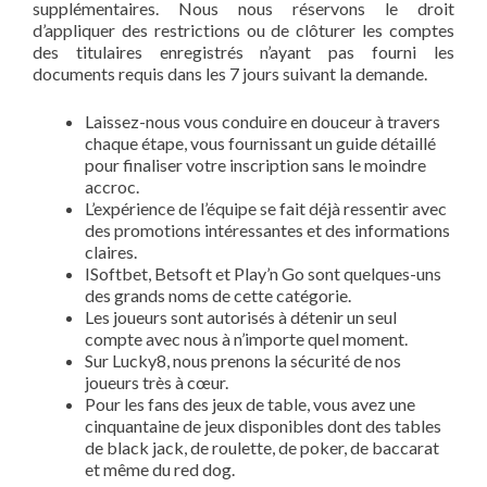
supplémentaires. Nous nous réservons le droit
d’appliquer des restrictions ou de clôturer les comptes
des titulaires enregistrés n’ayant pas fourni les
documents requis dans les 7 jours suivant la demande.
Laissez-nous vous conduire en douceur à travers
chaque étape, vous fournissant un guide détaillé
pour finaliser votre inscription sans le moindre
accroc.
L’expérience de l’équipe se fait déjà ressentir avec
des promotions intéressantes et des informations
claires.
ISoftbet, Betsoft et Play’n Go sont quelques-uns
des grands noms de cette catégorie.
Les joueurs sont autorisés à détenir un seul
compte avec nous à n’importe quel moment.
Sur Lucky8, nous prenons la sécurité de nos
joueurs très à cœur.
Pour les fans des jeux de table, vous avez une
cinquantaine de jeux disponibles dont des tables
de black jack, de roulette, de poker, de baccarat
et même du red dog.