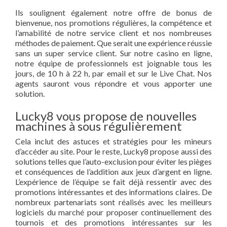
Ils soulignent également notre offre de bonus de
bienvenue, nos promotions régulières, la compétence et
l’amabilité de notre service client et nos nombreuses
méthodes de paiement. Que serait une expérience réussie
sans un super service client. Sur notre casino en ligne,
notre équipe de professionnels est joignable tous les
jours, de 10 h à 22 h, par email et sur le Live Chat. Nos
agents sauront vous répondre et vous apporter une
solution.
Lucky8 vous propose de nouvelles
machines à sous régulièrement
Cela inclut des astuces et stratégies pour les mineurs
d’accéder au site. Pour le reste, Lucky8 propose aussi des
solutions telles que l’auto-exclusion pour éviter les pièges
et conséquences de l’addition aux jeux d’argent en ligne.
L’expérience de l’équipe se fait déjà ressentir avec des
promotions intéressantes et des informations claires. De
nombreux partenariats sont réalisés avec les meilleurs
logiciels du marché pour proposer continuellement des
tournois et des promotions intéressantes sur les