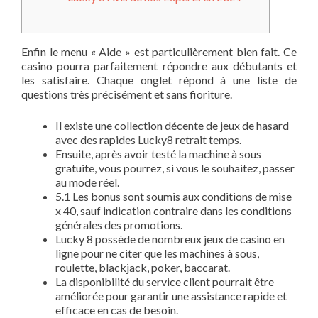
Enfin le menu « Aide » est particulièrement bien fait. Ce
casino pourra parfaitement répondre aux débutants et
les satisfaire. Chaque onglet répond à une liste de
questions très précisément et sans fioriture.
Il existe une collection décente de jeux de hasard
avec des rapides Lucky8 retrait temps.
Ensuite, après avoir testé la machine à sous
gratuite, vous pourrez, si vous le souhaitez, passer
au mode réel.
5.1 Les bonus sont soumis aux conditions de mise
x 40, sauf indication contraire dans les conditions
générales des promotions.
Lucky 8 possède de nombreux jeux de casino en
ligne pour ne citer que les machines à sous,
roulette, blackjack, poker, baccarat.
La disponibilité du service client pourrait être
améliorée pour garantir une assistance rapide et
efficace en cas de besoin.