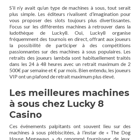
S’il n’y avait qu’un type de machines à sous, tout serait
plus simple. Les éditeurs rivalisent d’imagination pour
vous proposer des slots toujours plus divertissantes.
Focus sur les différentes machines à retrouver dans la
ludothèque de Lucky8. Oui, Lucky8 organise
fréquemment des tournois en direct, offrant aux joueurs
la possibilité de participer à des compétitions
passionnantes sur des machines à sous populaires. Les
retraits des joueurs lambda sont habituellement traités
dans les 24 à 48 heures avec un retrait maximum de 2
500€ par semaine et € par mois. Bien entendu, les joueurs
VIP ont un plafond de retrait maximum plus élevé.
Les meilleures machines
à sous chez Lucky 8
Casino
Ces événements palpitants ont souvent lieu sur des
machines à sous plébiscitées, à l’instar de « The Dog
House Megaways » du renommé fournisseur de jeux,