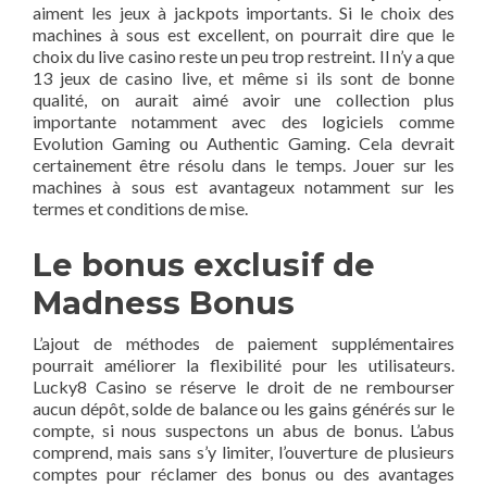
aiment les jeux à jackpots importants. Si le choix des
machines à sous est excellent, on pourrait dire que le
choix du live casino reste un peu trop restreint. Il n’y a que
13 jeux de casino live, et même si ils sont de bonne
qualité, on aurait aimé avoir une collection plus
importante notamment avec des logiciels comme
Evolution Gaming ou Authentic Gaming. Cela devrait
certainement être résolu dans le temps. Jouer sur les
machines à sous est avantageux notamment sur les
termes et conditions de mise.
Le bonus exclusif de
Madness Bonus
L’ajout de méthodes de paiement supplémentaires
pourrait améliorer la flexibilité pour les utilisateurs.
Lucky8 Casino se réserve le droit de ne rembourser
aucun dépôt, solde de balance ou les gains générés sur le
compte, si nous suspectons un abus de bonus. L’abus
comprend, mais sans s’y limiter, l’ouverture de plusieurs
comptes pour réclamer des bonus ou des avantages