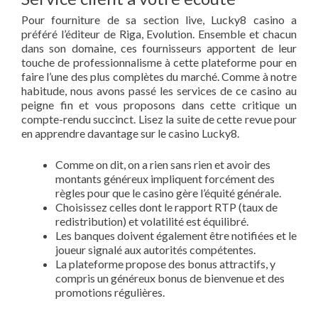
Pour fourniture de sa section live, Lucky8 casino a
préféré l’éditeur de Riga, Evolution. Ensemble et chacun
dans son domaine, ces fournisseurs apportent de leur
touche de professionnalisme à cette plateforme pour en
faire l’une des plus complètes du marché. Comme à notre
habitude, nous avons passé les services de ce casino au
peigne fin et vous proposons dans cette critique un
compte-rendu succinct. Lisez la suite de cette revue pour
en apprendre davantage sur le casino Lucky8.
Comme on dit, on a rien sans rien et avoir des
montants généreux impliquent forcément des
règles pour que le casino gère l’équité générale.
Choisissez celles dont le rapport RTP (taux de
redistribution) et volatilité est équilibré.
Les banques doivent également être notifiées et le
joueur signalé aux autorités compétentes.
La plateforme propose des bonus attractifs, y
compris un généreux bonus de bienvenue et des
promotions régulières.