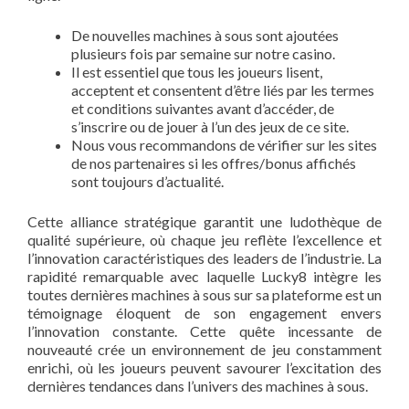
De nouvelles machines à sous sont ajoutées
plusieurs fois par semaine sur notre casino.
Il est essentiel que tous les joueurs lisent,
acceptent et consentent d’être liés par les termes
et conditions suivantes avant d’accéder, de
s’inscrire ou de jouer à l’un des jeux de ce site.
Nous vous recommandons de vérifier sur les sites
de nos partenaires si les offres/bonus affichés
sont toujours d’actualité.
Cette alliance stratégique garantit une ludothèque de
qualité supérieure, où chaque jeu reflète l’excellence et
l’innovation caractéristiques des leaders de l’industrie. La
rapidité remarquable avec laquelle Lucky8 intègre les
toutes dernières machines à sous sur sa plateforme est un
témoignage éloquent de son engagement envers
l’innovation constante. Cette quête incessante de
nouveauté crée un environnement de jeu constamment
enrichi, où les joueurs peuvent savourer l’excitation des
dernières tendances dans l’univers des machines à sous.