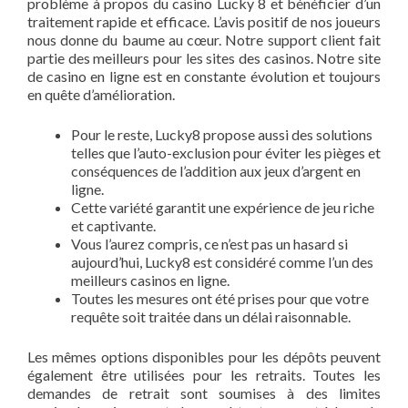
problème à propos du casino Lucky 8 et bénéficier d’un
traitement rapide et efficace. L’avis positif de nos joueurs
nous donne du baume au cœur. Notre support client fait
partie des meilleurs pour les sites des casinos. Notre site
de casino en ligne est en constante évolution et toujours
en quête d’amélioration.
Pour le reste, Lucky8 propose aussi des solutions
telles que l’auto-exclusion pour éviter les pièges et
conséquences de l’addition aux jeux d’argent en
ligne.
Cette variété garantit une expérience de jeu riche
et captivante.
Vous l’aurez compris, ce n’est pas un hasard si
aujourd’hui, Lucky8 est considéré comme l’un des
meilleurs casinos en ligne.
Toutes les mesures ont été prises pour que votre
requête soit traitée dans un délai raisonnable.
Les mêmes options disponibles pour les dépôts peuvent
également être utilisées pour les retraits. Toutes les
demandes de retrait sont soumises à des limites