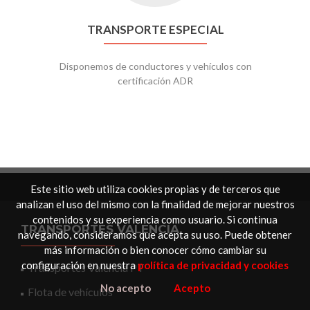
TRANSPORTE ESPECIAL
Disponemos de conductores y vehículos con
certificación ADR
Este sitio web utiliza cookies propias y de terceros que
analizan el uso del mismo con la finalidad de mejorar nuestros
contenidos y su experiencia como usuario. Si continua
TRANSPORTES VALENCIA
navegando, consideramos que acepta su uso. Puede obtener
más información o bien conocer cómo cambiar su
configuración en nuestra
política de privacidad y cookies
Transportes Valencia PT
No acepto
Acepto
Flota de vehículos