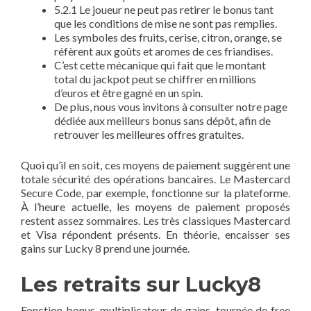
5.2.1 Le joueur ne peut pas retirer le bonus tant
que les conditions de mise ne sont pas remplies.
Les symboles des fruits, cerise, citron, orange, se
réfèrent aux goûts et aromes de ces friandises.
C’est cette mécanique qui fait que le montant
total du jackpot peut se chiffrer en millions
d’euros et être gagné en un spin.
De plus, nous vous invitons à consulter notre page
dédiée aux meilleurs bonus sans dépôt, afin de
retrouver les meilleures offres gratuites.
Quoi qu’il en soit, ces moyens de paiement suggèrent une
totale sécurité des opérations bancaires. Le Mastercard
Secure Code, par exemple, fonctionne sur la plateforme.
À l’heure actuelle, les moyens de paiement proposés
restent assez sommaires. Les très classiques Mastercard
et Visa répondent présents. En théorie, encaisser ses
gains sur Lucky 8 prend une journée.
Les retraits sur Lucky8
Fonction bonus, multiplicateur de gains, tournée de free