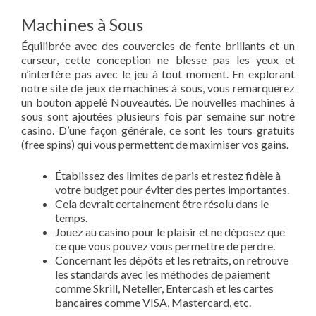
Machines à Sous
Équilibrée avec des couvercles de fente brillants et un
curseur, cette conception ne blesse pas les yeux et
n’interfère pas avec le jeu à tout moment. En explorant
notre site de jeux de machines à sous, vous remarquerez
un bouton appelé Nouveautés. De nouvelles machines à
sous sont ajoutées plusieurs fois par semaine sur notre
casino. D’une façon générale, ce sont les tours gratuits
(free spins) qui vous permettent de maximiser vos gains.
Établissez des limites de paris et restez fidèle à
votre budget pour éviter des pertes importantes.
Cela devrait certainement être résolu dans le
temps.
Jouez au casino pour le plaisir et ne déposez que
ce que vous pouvez vous permettre de perdre.
Concernant les dépôts et les retraits, on retrouve
les standards avec les méthodes de paiement
comme Skrill, Neteller, Entercash et les cartes
bancaires comme VISA, Mastercard, etc.