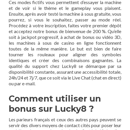
Ces modes fictifs vous permettent d’essayer la machine
et de voir si le thème et le gameplay vous plaisent.
Ensuite, après avoir testé la machine à sous gratuite, vous
pourrez, si vous le souhaitez, passer au mode réel.
Procédez à votre inscription, faites votre premier dépôt
et acceptez notre bonus de bienvenue de 200 %. Qu’elle
soit à jackpot progressif, à achat de bonus ou vidéo 3D,
les machines à sous de casino en ligne fonctionnent
toutes de la même manière. Le but est bien de faire
tourner les rouleaux pour aligner des symboles
identiques et créer des combinaisons gagnantes. La
qualité du support chez Lucky8 se démarque par sa
disponibilité constante, assurant une accessibilité totale,
24h/24 et 7j/7, que ce soit via le Live Chat (chat en direct)
ou par e-mail.
Comment utiliser un
bonus sur Lucky8 ?
Les parieurs français et ceux des autres pays peuvent se
servir des divers moyens de contact cités pour poser leur