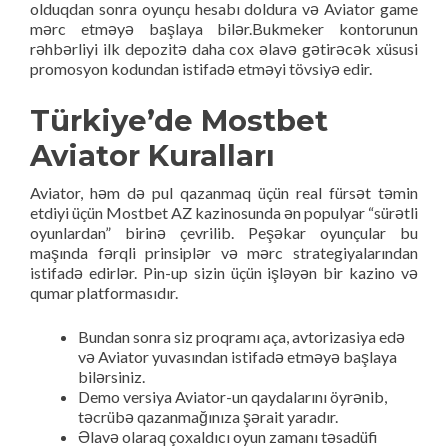
olduqdan sonra oyunçu hesabı doldura və Aviator game
mərc etməyə başlaya bilər.Bukmeker kontorunun
rəhbərliyi ilk depozitə daha cox əlavə gətirəcək xüsusi
promosyon kodundan istifadə etməyi tövsiyə edir.
Türkiye’de Mostbet
Aviator Kuralları
Aviator, həm də pul qazanmaq üçün real fürsət təmin
etdiyi üçün Mostbet AZ kazinosunda ən populyar “sürətli
oyunlardan” birinə çevrilib. Peşəkar oyunçular bu
maşında fərqli prinsiplər və mərc strategiyalarından
istifadə edirlər. Pin-up sizin üçün işləyən bir kazino və
qumar platformasıdır.
Bundan sonra siz proqramı aça, avtorizasiya edə
və Aviator yuvasından istifadə etməyə başlaya
bilərsiniz.
Demo versiya Aviator-un qaydalarını öyrənib,
təcrübə qazanmağınıza şərait yaradır.
Əlavə olaraq çoxaldıcı oyun zamanı təsadüfi