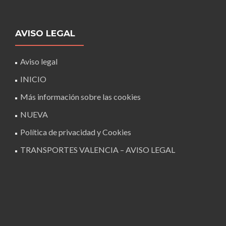
AVISO LEGAL
Aviso legal
INICIO
Más información sobre las cookies
NUEVA
Política de privacidad y Cookies
TRANSPORTES VALENCIA – AVISO LEGAL