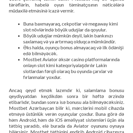
tərəflərin, habelə oyun təminatçısının nəticələrə
müdaxilə etməsinə icazə vermir.
Buna baxmayaraq, cekpotlar və megaway kimi
slot növlərində böyük uduşlar da qoyulur.
Böyük uduşlar mümkün deyil, lakin bankınızı
saxlamaq və ya artırmaq olduqca mümkündür.
Əks halda, oyunçu bonus almayacaq və ilk ödənişi
edə bilməyəcək.
Mostbet Aviator əksər casino platformalarında
onlayn slot kimi kateqoriyalaşdırılır Lakin
slotlardan fərqli olaraq bu oyunda çarxlar və
fırlanmalar yoxdur.
Ancaq qeyd etmək lazımdır ki, salamlama bonusu
qeydiyyatdan keçdikdən sonra bir həftə ərzində
etibarlıdır, bundan sonra isə bonusu ala bilməyəcəksiniz.
Mostbet Azərbaycan bilir ki, mərclərini mobil cihazda
etməyə üstünlük verən oyunçular çoxdur. Buna görə də
həm Android, həm də iOS əməliyyat sistemləri üçün əla
tətbiq yaradıb, elə burada da Aviator oyununu oynaya
bilərsiniz. Mostbet tətbiqini endirib Android cihazınıza