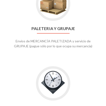
PALETERIA Y GRUPAJE
Envíos de MERCANCÍA PALETIZADA y servicio de
GRUPAJE (pague sólo por lo que ocupa su mercancía)