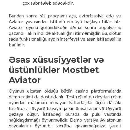
çox səbr tələb edəcəkdir.
Bundan sonra siz proqramı aça, avtorizasiya edə və
Aviator yuvasından istifadə etməyə başlaya bilərsiniz.
Aviator oyunu göründükdən dərhal sonra populyarlıq
qazandı, lakin indi də aktuallığını itirməmişdir. Bu, slotun
sadə funksionallığı, aydın interfeysi və asan istifadəsi ilə
bağlıdır.
Əsas xüsusiyyətlər və
üstünlüklər Mostbet
Aviator
Oyunun əlçatan olduğu bütün casino platformalarda
demo rejimi də dəstəklənir. Test rejimi də deyilən rejim
oyundan məlumatı olmayan istifadəçilər üçün də əla
fürsətdir. Təyyarə havaya qalxır, əmsal artır və təyyarə
qəzaya düşür. İstifadəçi burada da pulu vaxtında
nağldaşdırmağı öyrənməlidir. Demo versiya Aviator-un
qaydalarını öyrənib, təcrübə qazanmağınıza şərait