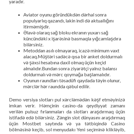
yaradır.
Aviator oyunu göründükdən dərhal sonra
populyarlıq qazandı, lakin indi də aktuallığını
itirməmişdir.
Əlavə olaraq sağ bloku ekranın yuxarı sağ
küncündəki x işarəsinə basmaqla yığcamlaşdıra
bilərsiniz.
Metoddan asılı olmayaraq, icazə minimum vaxt
alacaq.Müştəri sadəcə qısa bir anket doldurmalı
və şəxsi hesabına daxil olmaq üçün keçid
almalıdır.Bundan sonra ziyarətçi yalnız balansı
doldurmalı və mərc qoymağa başlamalıdır.
Oyunun raundları təsadüfi qaydada təyin olunur,
mərclər hər raundda qəbul edilir.
Demo versiya slotları pul xərcləmədən kəşf etməyinizə
imkan verir. Həmçinin casino-da qeydiyyat zamanı
verilən pulsuz fırlanmaları da slotları araşdırmaq üçün
istifadə edə bilərsiniz. Zəngin slot dünyasını araşdırmaq
üçün Mostbet saytında və ya tətbiqində Casino
bölməsinə keçib, sol menyudakı Yeni seçiminə klikləyib,