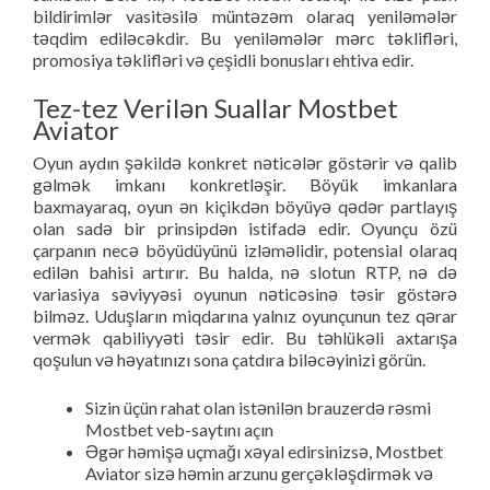
bildirimlər vasitəsilə müntəzəm olaraq yeniləmələr
təqdim ediləcəkdir. Bu yeniləmələr mərc təklifləri,
promosiya təklifləri və çeşidli bonusları ehtiva edir.
Tez-tez Verilən Suallar Mostbet
Aviator
Oyun aydın şəkildə konkret nəticələr göstərir və qalib
gəlmək imkanı konkretləşir. Böyük imkanlara
baxmayaraq, oyun ən kiçikdən böyüyə qədər partlayış
olan sadə bir prinsipdən istifadə edir. Oyunçu özü
çarpanın necə böyüdüyünü izləməlidir, potensial olaraq
edilən bahisi artırır. Bu halda, nə slotun RTP, nə də
variasiya səviyyəsi oyunun nəticəsinə təsir göstərə
bilməz. Uduşların miqdarına yalnız oyunçunun tez qərar
vermək qabiliyyəti təsir edir. Bu təhlükəli axtarışa
qoşulun və həyatınızı sona çatdıra biləcəyinizi görün.
Sizin üçün rahat olan istənilən brauzerdə rəsmi
Mostbet veb-saytını açın
Əgər həmişə uçmağı xəyal edirsinizsə, Mostbet
Aviator sizə həmin arzunu gerçəkləşdirmək və