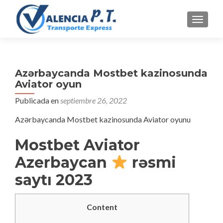
CAMBI
Azərbaycanda Mostbet kazinosunda
Aviator oyun
Publicada en
septiembre 26, 2022
Azərbaycanda Mostbet kazinosunda Aviator oyunu
Mostbet Aviator
Azerbaycan
rəsmi
saytı 2023
Content