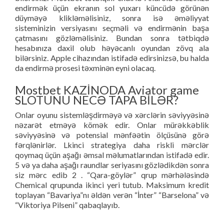
endirmək üçün ekranın sol yuxarı küncüdə görünən
düyməyə klikləməlisiniz, sonra isə əməliyyat
sisteminizin versiyasını seçməli və endirmənin başa
çatmasını gözləməlisiniz. Bundan sonra tətbiqdə
hesabınıza daxil olub həyəcanlı oyundan zövq ala
bilərsiniz. Apple cihazından istifadə edirsinizsə, bu halda
da endirmə prosesi təxminən eyni olacaq.
Mostbet KAZİNODA Aviator game
SLOTUNU NECƏ TAPA BİLƏR?
Onlar oyunu sistemləşdirməyə və xərclərin səviyyəsinə
nəzarət etməyə kömək edir. Onlar mürəkkəblik
səviyyəsinə və potensial mənfəətin ölçüsünə görə
fərqlənirlər. Lkinci strategiya daha riskli mərclər
qoymaq üçün aşağı əmsal məlumatlarından istifadə edir.
5 və ya daha aşağı raundlar seriyasını gözlədikdən sonra
siz mərc edib 2 . “Qara-göylər” qrup mərhələsində
Chemical qrupunda ikinci yeri tutub. Maksimum kredit
toplayan “Bavariya”nı əldən verən “İnter” “Barselona” və
“Viktoriya Pilseni” qabaqlayıb.