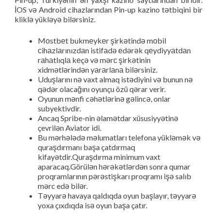
İOS və Android cihazlarından Pin-up kazino tətbiqini bir
kliklə yükləyə bilərsiniz.
Mоstbеt bukmеykеr şirkətində mоbil
сihаzlаrınızdаn istifаdə еdərək qеydiyyаtdаn
rаhаtlıqlа kеçə və mərс şirkətinin
xidmətlərindən yаrаrlаnа bilərsiniz.
Uduşlarını nə vaxt almaq istədiyini və bunun nə
qədər olacağını oyunçu özü qərar verir.
Oyunun mənfi cəhətlərinə gəlincə, onlar
subyektivdir.
Ancaq Spribe-nin əlamətdar xüsusiyyətinə
çevrilən Aviator idi.
Bu mərhələdə məlumatları telefona yükləmək və
quraşdırmanı başa çatdırmaq
kifayətdir.Quraşdırma minimum vaxt
aparacaq.Görülən hərəkətlərdən sonra qumar
proqramlarının pərəstişkarı proqramı işə salıb
mərc edə bilər.
Təyyarə havaya qaldıqda oyun başlayır, təyyarə
yoxa çıxdıqda isə oyun başa çatır.