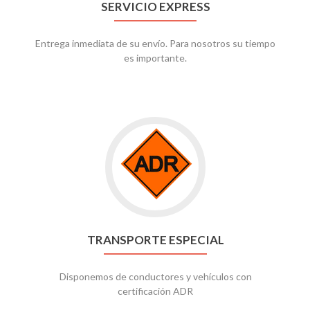
SERVICIO EXPRESS
Entrega inmediata de su envío. Para nosotros su tiempo
es importante.
TRANSPORTE ESPECIAL
Disponemos de conductores y vehículos con
certificación ADR