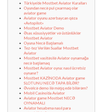
Türkiye’de Mostbet Aviator Kuralları
Oyundan necə pul çıxarmaq olar
aviator game
Aviator oyunu azerbaycan qəza
«Avtopilot»
Mostbet Aviator Demo
Əsas xüsusiyyətlər və üstünlüklər
Mostbet Aviator
Oyuna Necə Başlamalı
Tez-tez Verilən Suallar Mostbet
Aviator
Mostbet vasitəsilə Aviator oynamağa
necə başlamaq
Mostbet Aviator oyna: nasıl ücretsiz
oynanır?
Mostbet KAZİNODA Aviator game
SLOTUNU NECƏ TAPA BİLƏR?
Əvvəlcə demo ilə məşq edə bilərəm?
Mobil Casino’da Aviator
Aviator game Mostbet NECƏ
OYNAMALI
Aviator hesabıma nasıl para