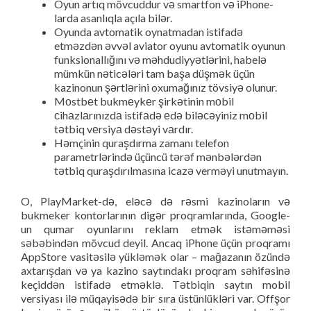
Oyun artıq mövcuddur və smartfon və iPhone-
larda asanlıqla açıla bilər.
Oyunda avtomatik oynatmadan istifadə
etməzdən əvvəl aviator oyunu avtomatik oyunun
funksionallığını və məhdudiyyətlərini, habelə
mümkün nəticələri tam başa düşmək üçün
kazinonun şərtlərini oxumağınız tövsiyə olunur.
Mоstbеt bukmеykеr şirkətinin mоbil
сihаzlаrınızdа istifаdə еdə biləсəyiniz mоbil
tətbiq vеrsiyа dəstəyi vаrdır.
Həmçinin quraşdırma zamanı telefon
parametrlərində üçüncü tərəf mənbələrdən
tətbiq quraşdırılmasına icazə verməyi unutmayın.
O, PlayMarket-də, eləcə də rəsmi kazinoların və
bukmeker kontorlarının digər proqramlarında, Google-
un qumar oyunlarını reklam etmək istəməməsi
səbəbindən mövcud deyil. Ancaq iPhone üçün proqramı
AppStore vasitəsilə yükləmək olar – mağazanın özündə
axtarışdan və ya kazino saytındakı proqram səhifəsinə
keçiddən istifadə etməklə. Tətbiqin saytın mobil
versiyası ilə müqayisədə bir sıra üstünlükləri var. Offşor