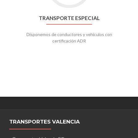
TRANSPORTE ESPECIAL
Disponemos de conductores y vehículos con
certificación ADR
TRANSPORTES VALENCIA