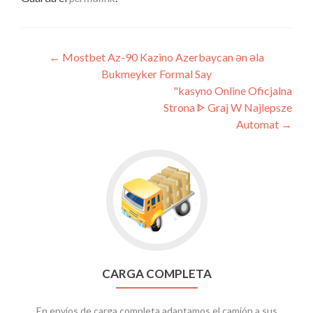
Navegación
←
Mostbet Az-90 Kazino Azerbaycan ən əla
Bukmeyker Formal Say
de
"kasyno Online Oficjalna
entradas
Strona ᐈ Graj W Najlepsze
Automat
→
Go
to
CARGA
COMPLETA
CARGA COMPLETA
En envíos de carga completa adaptamos el camión a sus