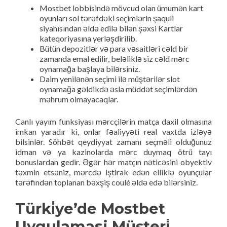
Mostbet lobbisində mövcud olan ümumən kart
oyunları sol tərəfdəki seçimlərin şaquli
siyahısından əldə edilə bilən şəxsi Kartlar
kateqoriyasına yerləşdirilib.
Bütün depozitlər və para vəsaitləri cəld bir
zamanda emal edilir, beləliklə siz cəld mərc
oynamağa başlaya bilərsiniz.
Daim yenilənən seçimi ilə müştərilər slot
oynamağa gəldikdə əsla müddət seçimlərdən
məhrum olmayacaqlar.
Canlı yayım funksiyası mərcçilərin matça daxil olmasına
imkan yaradır ki, onlar fəaliyyəti real vaxtda izləyə
bilsinlər. Söhbət qeydiyyat zamanı seçməli olduğunuz
idman və ya kazinolarda mərc duymaq ötrü tayı
bonuslardan gedir. Əgər hər matçın nəticəsini obyektiv
təxmin etsəniz, mərcdə iştirak edən elliklə oyunçular
tərəfindən toplanan bəxşiş coulé əldə edə bilərsiniz.
Türki̇ye’de Mostbet
Uygulamasi Müşteri̇