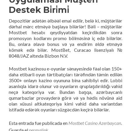
Destek Bi̇ri̇mi̇
Depozitlər adətən əlbəəl emal edilir, belə ki, müştərilər
dərhal mərc etməyə başlaya bilərlər! Bəli – müştərilər
Mostbet hesabı qeydiyyatdan keçirdikdən sonra
promosyon kodlarını promo bölməsinə iç edə bilərlər.
Bu, onlara əlavə bonus və ya endirim əldə etməyə
kömək edə bilər. MostBet, Curacao lisenziyalı №
8048/JAZ altında Bizbon N.V.
Mostbet kazinosu e-oyunlar sənayesində fəal olan 150+
daha etibarli oyun tərtibatçıları tərəfindən təmin edilən
3500+ onlayn kazino oyununa bina sahibliyi edir. Lobbi
asanlıqla idarə olunur və oyunların qruplaşdırıldığı vahid
neçə kateqoriya var. Bundan başqa, azərbaycanlı
qumarbazlar provayderə görə və ya hədis növünə aid
olan xüsusi altkateqoriya kimi vahid daha variantdan
istifadə edərək oyunları süzgəcdən keçirə bilərlər.
Esta entrada fue publicada en
Mostbet Casino Azerbaycan
.
Guarda el
permalink
.