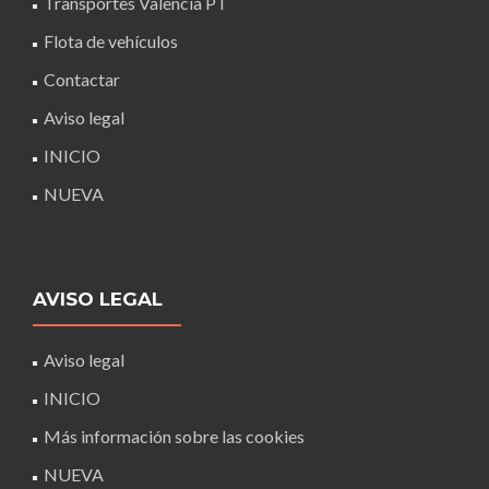
Transportes Valencia PT
Flota de vehículos
Contactar
Aviso legal
INICIO
NUEVA
AVISO LEGAL
Aviso legal
INICIO
Más información sobre las cookies
NUEVA