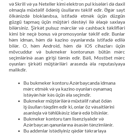
və Skrill və ya Neteller kimi elektron pul kisələri də daxil
olmaqla müxtəlif ödəniş üsullarını təklif edir. Əgər sayt
ölkənizdə bloklanıbsa, istifadə etmək üçün düzgün
güzgü tapmaq üçün müştəri dəstəyi ilə əlaqə saxlaya
bilərsiniz. Şirkət pulsuz mərclər və cashback təklifləri
kimi bir neçə bonus və promosyonlar təklif edir. Bunlar
həm idman, həm də kazino oyunlarında istifadə edilə
bilər. O, həm Android, həm də iOS cihazları üçün
mövcuddur və bukmeker kontorunun bütün mərc
seçimlərinə asan girişi təmin edir. Bəli, Mostbet mərc
oyunları şirkəti müştəriləri arasında əla reputasiyaya
malikdir.
Bu bukmeker kontoru Azərbaycanda idmana
mərc etmək və ya kazino oyunları oynamaq
istəyən hər kəs üçün əla seçimdir.
Bukmeker müştərilərə müxtəlif rahat ödən
iş üsulları təqdim edir ki, onlar öz vəsaitlərini
asanlıqla və təhlükəsiz idarə edə bilsinlər.
Bukmeker kontoru tam lisenziyalıdır və
Azərbaycan qanunlarına əsasən tənzimlənir.
Bu addımlar istədiyiniz qədər təkrarlaya