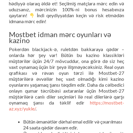
hədiyyə olaraq əldə et! Seçilmiş matçlara mərc edin və
uduzsanız, mərcinizin 100%-ni bonus hesabınıza
qaytarın!
İndi qeydiyyatdan keçin və risk etmədən
idmana mərc edin!
Mostbet idman mərc oyunları və
kazino
Pokerdən blackjack-ə, ruletdən bakkaraya qədər –
onlarda hər şey var! Bütün bu kazino klassikləri
müştərilər üçün 24/7 mövcuddur, ona görə də siz heç
vaxt oynamaq üçün bir şeyə ilişməyəcəksiniz. Real oyun
qrafikası və rəvan oyun tərzi ilə Mostbet-27
müştərilərə əvvəllər heç vaxt olmadığı kimi kazino
oyunlarını yaşamaq şansı təqdim edir. Daha da cəlbedici
onlayn qumar təcrübəsi axtaranlar üçün Mostbet-27
müştərilərə canlı diler seçimləri ilə real dilerlərə qarşı
oynamaq şansı da təklif edir
https://mostbet-
az.xyz/yukle/
.
Bütün əmanətlər dərhal emal edilir və çıxarılması
24 saata qədər davam edir.