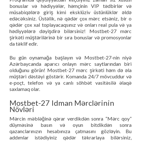
bonuslar və hədiyyələr, həmçinin VIP tədbirlər və
müsabiqələrə giriş kimi eksklüziv üstünlüklər əldə
edəcəksiniz. Üstəlik, nə qədər çox mərc etsəniz, bir o
qədər çox xal toplayacaqsınız və onları real pula və ya
hədiyyələrə dəyişdirə bilərsiniz! Mostbet-27 mərc
şirkəti müştərilərinə bir sıra bonuslar və promosyonlar
da təklif edir.
Bu gün oynamağa başlayın və Mostbet-27-nin niyə
Azərbaycanda aparıcı onlayn mərc saytlarından biri
olduğunu görün! Mostbet-27 mərc şirkəti həm də əla
müştəri dəstəyi göstərir. Komanda 24/7 mövcuddur və
e-poçt, telefon və ya canlı söhbət vasitəsilə əlaqə
saxlamaq olar.
Mostbet-27 Idman Mərclərinin
Növləri
Mərcin məbləğinə qərar verdikdən sonra “Mərc qoy”
düyməsinə basın və oyun bitdikdən sonra
qazanclarınızın hesabınıza çatmasını gözləyin. Bu
addımlar istədiyiniz qədər təkrarlaya bilərsiniz,