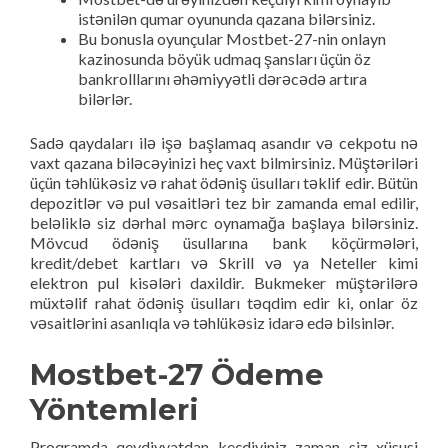
istənilən qumar oyununda qazana bilərsiniz.
Bu bonusla oyunçular Mostbet-27-nin onlayn
kazinosunda böyük udmaq şansları üçün öz
bankrolllarını əhəmiyyətli dərəcədə artıra
bilərlər.
Sadə qaydaları ilə işə başlamaq asandır və cekpotu nə
vaxt qazana biləcəyinizi heç vaxt bilmirsiniz. Müştəriləri
üçün təhlükəsiz və rahat ödəniş üsulları təklif edir. Bütün
depozitlər və pul vəsaitləri tez bir zamanda emal edilir,
beləliklə siz dərhal mərc oynamağa başlaya bilərsiniz.
Mövcud ödəniş üsullarına bank köçürmələri,
kredit/debet kartları və Skrill və ya Neteller kimi
elektron pul kisələri daxildir. Bukmeker müştərilərə
müxtəlif rahat ödəniş üsulları təqdim edir ki, onlar öz
vəsaitlərini asanlıqla və təhlükəsiz idarə edə bilsinlər.
Mostbet-27 Ödeme
Yöntemleri
Proqramda qeydiyyatdan keçdiyiniz zaman siz xüsusi