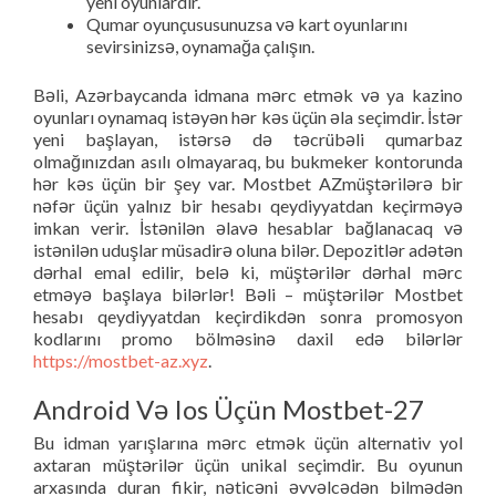
yeni oyunlardır.
Qumar oyunçususunuzsa və kart oyunlarını
sevirsinizsə, oynamağa çalışın.
Bəli, Azərbaycanda idmana mərc etmək və ya kazino
oyunları oynamaq istəyən hər kəs üçün əla seçimdir. İstər
yeni başlayan, istərsə də təcrübəli qumarbaz
olmağınızdan asılı olmayaraq, bu bukmeker kontorunda
hər kəs üçün bir şey var. Mostbet AZmüştərilərə bir
nəfər üçün yalnız bir hesabı qeydiyyatdan keçirməyə
imkan verir. İstənilən əlavə hesablar bağlanacaq və
istənilən uduşlar müsadirə oluna bilər. Depozitlər adətən
dərhal emal edilir, belə ki, müştərilər dərhal mərc
etməyə başlaya bilərlər! Bəli – müştərilər Mostbet
hesabı qeydiyyatdan keçirdikdən sonra promosyon
kodlarını promo bölməsinə daxil edə bilərlər
https://mostbet-az.xyz
.
Android Və Ios Üçün Mostbet-27
Bu idman yarışlarına mərc etmək üçün alternativ yol
axtaran müştərilər üçün unikal seçimdir. Bu oyunun
arxasında duran fikir, nəticəni əvvəlcədən bilmədən