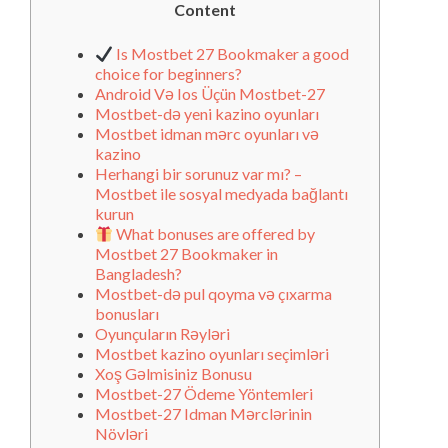
Content
Is Mostbet 27 Bookmaker a good
choice for beginners?
Android Və Ios Üçün Mostbet-27
Mostbet-də yeni kazino oyunları
Mostbet idman mərc oyunları və
kazino
Herhangi bir sorunuz var mı? –
Mostbet ile sosyal medyada bağlantı
kurun
What bonuses are offered by
Mostbet 27 Bookmaker in
Bangladesh?
Mostbet-də pul qoyma və çıxarma
bonusları
Oyunçuların Rəyləri
Mostbet kazino oyunları seçimləri
Xoş Gəlmisiniz Bonusu
Mostbet-27 Ödeme Yöntemleri
Mostbet-27 Idman Mərclərinin
Növləri