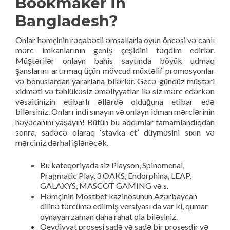
Bookmaker in
Bangladesh?
Onlar həmçinin rəqabətli əmsallarla oyun öncəsi və canlı
mərc imkanlarının geniş çeşidini təqdim edirlər.
Müştərilər onlayn bahis saytında böyük udmaq
şanslarını artırmaq üçün mövcud müxtəlif promosyonlar
və bonuslardan yararlana bilərlər. Gecə-gündüz müştəri
xidməti və təhlükəsiz əməliyyatlar ilə siz mərc edərkən
vəsaitinizin etibarlı əllərdə olduğuna etibar edə
bilərsiniz. Onları indi sınayın və onlayn idman mərclərinin
həyəcanını yaşayın! Bütün bu addımlar tamamlandıqdan
sonra, sadəcə olaraq ‘stavka et’ düyməsini sıxın və
mərciniz dərhal işlənəcək.
Bu kateqoriyada siz Playson, Spinomenal,
Pragmatic Play, 3 OAKS, Endorphina, LEAP,
GALAXYS, MASCOT GAMING və s.
Həmçinin Mostbet kazinosunun Azərbaycan
dilinə tərcümə edilmiş versiyası da var ki, qumar
oynayan zaman daha rahat ola biləsiniz.
Qeydiyyat prosesi sadə və sadə bir prosesdir və