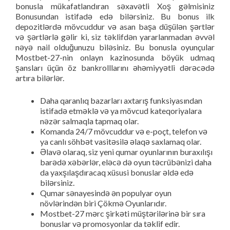
bonusla mükafatlandıran səxavətli Xoş gəlmisiniz
Bonusundan istifadə edə bilərsiniz. Bu bonus ilk
depozitlərdə mövcuddur və asan başa düşülən şərtlər
və şərtlərlə gəlir ki, siz təklifdən yararlanmadan əvvəl
nəyə nail olduğunuzu biləsiniz. Bu bonusla oyunçular
Mostbet-27-nin onlayn kazinosunda böyük udmaq
şansları üçün öz bankrolllarını əhəmiyyətli dərəcədə
artıra bilərlər.
Daha qaranlıq bazarları axtarış funksiyasından
istifadə etməklə və ya mövcud kateqoriyalara
nəzər salmaqla tapmaq olar.
Komanda 24/7 mövcuddur və e-poçt, telefon və
ya canlı söhbət vasitəsilə əlaqə saxlamaq olar.
Əlavə olaraq, siz yeni qumar oyunlarının buraxılışı
barədə xəbərlər, eləcə də oyun təcrübənizi daha
da yaxşılaşdıracaq xüsusi bonuslar əldə edə
bilərsiniz.
Qumar sənayesində ən populyar oyun
növlərindən biri Çökmə Oyunlarıdır.
Mostbet-27 mərc şirkəti müştərilərinə bir sıra
bonuslar və promosyonlar da təklif edir.