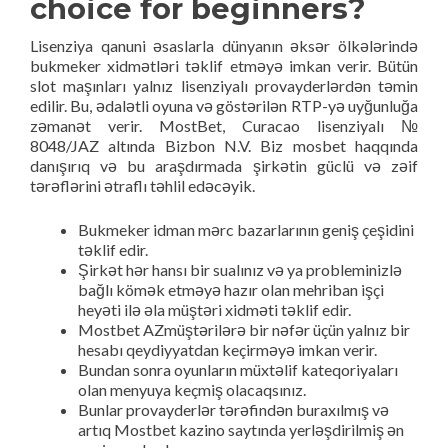
choice for beginners?
Lisenziya qanuni əsaslarla dünyanın əksər ölkələrində
bukmeker xidmətləri təklif etməyə imkan verir. Bütün
slot maşınları yalnız lisenziyalı provayderlərdən təmin
edilir. Bu, ədalətli oyuna və göstərilən RTP-yə uyğunluğa
zəmanət verir. MostBet, Curacao lisenziyalı №
8048/JAZ altında Bizbon N.V. Biz mosbet haqqında
danışırıq və bu araşdırmada şirkətin güclü və zəif
tərəflərini ətraflı təhlil edəcəyik.
Bukmeker idman mərc bazarlarının geniş çeşidini
təklif edir.
Şirkət hər hansı bir sualınız və ya probleminizlə
bağlı kömək etməyə hazır olan mehriban işçi
heyəti ilə əla müştəri xidməti təklif edir.
Mostbet AZmüştərilərə bir nəfər üçün yalnız bir
hesabı qeydiyyatdan keçirməyə imkan verir.
Bundan sonra oyunların müxtəlif kateqoriyaları
olan menyuya keçmiş olacaqsınız.
Bunlar provayderlər tərəfindən buraxılmış və
artıq Mostbet kazino saytında yerləşdirilmiş ən