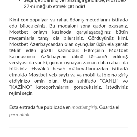
27-ni məğlub etmək çətindir!
Kimi çox populyar və rahat ödəniş metodlarını istifadə
edə biləcəksiniz. Bu məqaləni sona qədər oxusanız,
Mostbet onlayn kazinoda qarşılaşacağınız bütün
məqamlarla tanış ola bilərsiniz. Gördüyünüz kimi,
Mostbet Azərbaycandan olan oyunçular üçün əla şərait
təklif edən gözəl kazinodur. Həmçinin Mostbet
kazinosunun Azərbaycan dilinə tərcümə edilmiş
versiyası da var ki, qumar oynayan zaman daha rahat ola
biləsiniz. Əvvəlcə hesab məlumatlarınızdan istifadə
etməklə Mostbet veb-saytı və ya mobil tətbiqinə giriş
etdiyinizə əmin olun. Əsas səhifədə “CANLI” və
“KAZİNO” kateqoriyalarını görəcəksiniz, istədiyiniz
rejimi seçin.
Esta entrada fue publicada en
mostbet giriş
. Guarda el
permalink
.