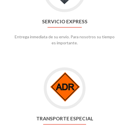
SERVICIO EXPRESS
Entrega inmediata de su envío. Para nosotros su tiempo
es importante.
TRANSPORTE ESPECIAL