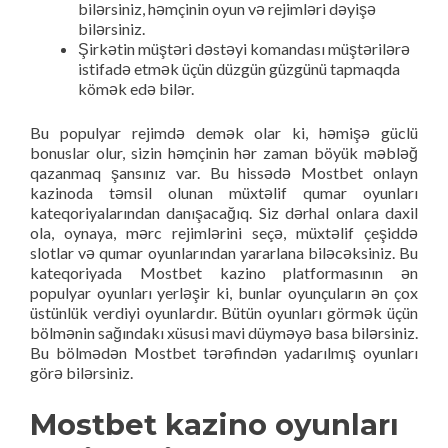
bilərsiniz, həmçinin oyun və rejimləri dəyişə
bilərsiniz.
Şirkətin müştəri dəstəyi komandası müştərilərə
istifadə etmək üçün düzgün güzgünü tapmaqda
kömək edə bilər.
Bu populyar rejimdə demək olar ki, həmişə güclü
bonuslar olur, sizin həmçinin hər zaman böyük məbləğ
qazanmaq şansınız var. Bu hissədə Mostbet onlayn
kazinoda təmsil olunan müxtəlif qumar oyunları
kateqoriyalarından danışacağıq. Siz dərhal onlara daxil
ola, oynaya, mərc rejimlərini seçə, müxtəlif çeşiddə
slotlar və qumar oyunlarından yararlana biləcəksiniz. Bu
kateqoriyada Mostbet kazino platformasının ən
populyar oyunları yerləşir ki, bunlar oyunçuların ən çox
üstünlük verdiyi oyunlardır. Bütün oyunları görmək üçün
bölmənin sağındakı xüsusi mavi düyməyə basa bilərsiniz.
Bu bölmədən Mostbet tərəfindən yadarılmış oyunları
görə bilərsiniz.
Mostbet kazino oyunları