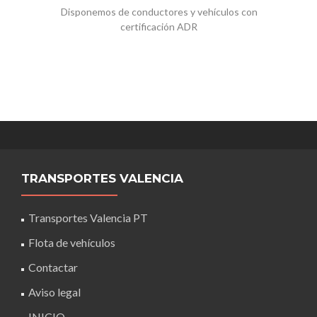
Disponemos de conductores y vehículos con
certificación ADR
TRANSPORTES VALENCIA
Transportes Valencia PT
Flota de vehículos
Contactar
Aviso legal
INICIO