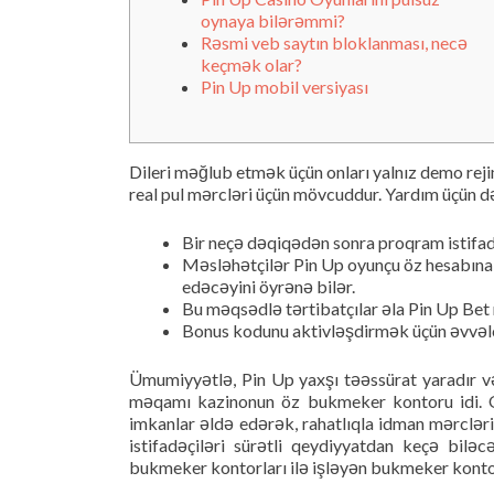
oynaya bilərəmmi?
Rəsmi veb saytın bloklanması, necə
keçmək olar?
Pin Up mobil versiyası
Dileri məğlub etmək üçün onları yalnız demo rejim
real pul mərcləri üçün mövcuddur. Yardım üçün d
Bir neçə dəqiqədən sonra proqram istifad
Məsləhətçilər Pin Up oyunçu öz hesabına da
edəcəyini öyrənə bilər.
Bu məqsədlə tərtibatçılar əla Pin Up Bet m
Bonus kodunu aktivləşdirmək üçün əvvəlc
Ümumiyyətlə, Pin Up yaxşı təəssürat yaradır və
məqamı kazinonun öz bukmeker kontoru idi. 
imkanlar əldə edərək, rahatlıqla idman mərclər
istifadəçiləri sürətli qeydiyyatdan keçə biləc
bukmeker kontorları ilə işləyən bukmeker konto