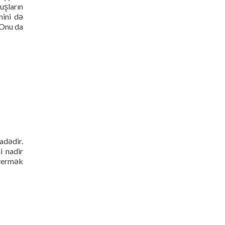
uşların
mini də
 Onu da
adədir.
i nadir
 vermək