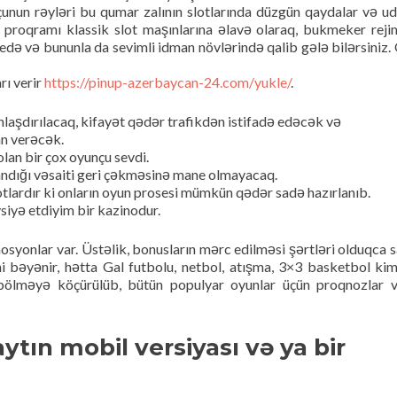
nun rəyləri bu qumar zalının slotlarında düzgün qaydalar və ud
o proqramı klassik slot maşınlarına əlavə olaraq, bukmeker reji
edə və bununla da sevimli idman növlərində qalib gələ bilərsiniz.
rı verir
https://pinup-azerbaycan-24.com/yukle/
.
laşdırılacaq, kifayət qədər trafikdən istifadə edəcək və
n verəcək.
an bir çox oyunçu sevdi.
ndığı vəsaiti geri çəkməsinə mane olmayacaq.
otlardır ki onların oyun prosesi mümkün qədər sadə hazırlanıb.
iyə etdiyim bir kazinodur.
yonlar var. Üstəlik, bonusların mərc edilməsi şərtləri olduqca s
 bəyənir, hətta Gal futbolu, netbol, ​​atışma, 3×3 basketbol kim
 bölməyə köçürülüb, bütün populyar oyunlar üçün proqnozlar
ytın mobil versiyası və ya bir