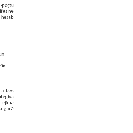
e-poçtu
ifəsinə
z hesab
tin
çün
ilə tam
ategiya
 rejimə
na görə