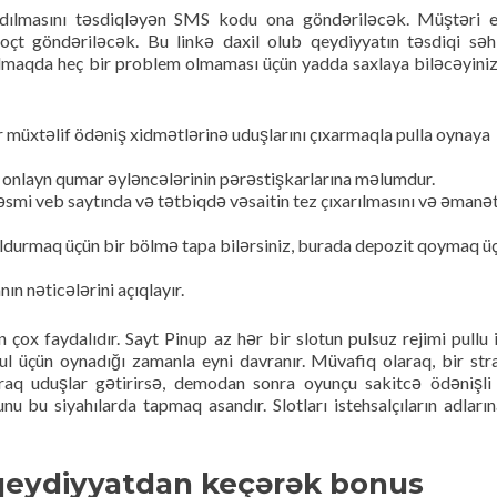
adılmasını təsdiqləyən SMS kodu ona göndəriləcək. Müştəri 
oçt göndəriləcək. Bu linkə daxil olub qeydiyyatın təsdiqi səh
 olmaqda heç bir problem olmaması üçün yadda saxlaya biləcəyini
r müxtəlif ödəniş xidmətlərinə uduşlarını çıxarmaqla pulla oynaya
 onlayn qumar əyləncələrinin pərəstişkarlarına məlumdur.
əsmi veb saytında və tətbiqdə vəsaitin tez çıxarılmasını və əmanə
ldurmaq üçün bir bölmə tapa bilərsiniz, burada depozit qoymaq ü
n nəticələrini açıqlayır.
ox faydalıdır. Sayt Pinup az hər bir slotun pulsuz rejimi pullu 
pul üçün oynadığı zamanla eyni davranır. Müvafiq olaraq, bir str
aq uduşlar gətirirsə, demodan sonra oyunçu sakitcə ödənişli
u bu siyahılarda tapmaq asandır. Slotları istehsalçıların adları
 qeydiyyatdan keçərək bonus