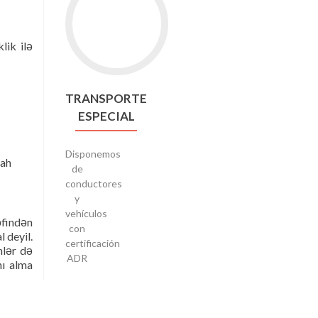
lik ilə
TRANSPORTE
ESPECIAL
Disponemos
zah
de
conductores
y
vehículos
əfindən
con
 deyil.
certificación
nlər də
ADR
nı alma