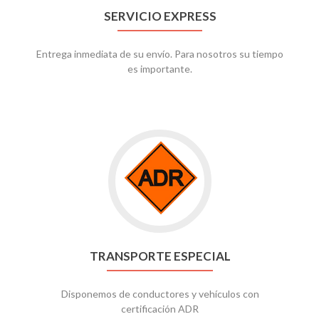
SERVICIO EXPRESS
Entrega inmediata de su envío. Para nosotros su tiempo
es importante.
TRANSPORTE ESPECIAL
Disponemos de conductores y vehículos con
certificación ADR