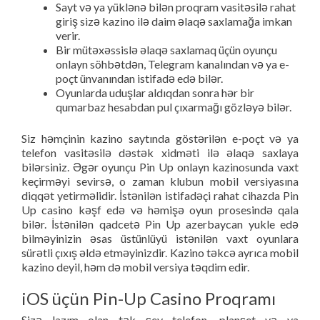
Sayt və ya yüklənə bilən proqram vasitəsilə rahat
giriş sizə kazino ilə daim əlaqə saxlamağa imkan
verir.
Bir mütəxəssislə əlaqə saxlamaq üçün oyunçu
onlayn söhbətdən, Telegram kanalından və ya e-
poçt ünvanından istifadə edə bilər.
Oyunlarda uduşlar aldıqdan sonra hər bir
qumarbaz hesabdan pul çıxarmağı gözləyə bilər.
Siz həmçinin kazino saytında göstərilən e-poçt və ya
telefon vasitəsilə dəstək xidməti ilə əlaqə saxlaya
bilərsiniz. Əgər oyunçu Pin Up onlayn kazinosunda vaxt
keçirməyi sevirsə, o zaman klubun mobil versiyasına
diqqət yetirməlidir. İstənilən istifadəçi rahat cihazda Pin
Up casino kəşf edə və həmişə oyun prosesində qala
bilər. İstənilən qadcetə Pin Up azerbaycan yukle edə
bilməyinizin əsas üstünlüyü istənilən vaxt oyunlara
sürətli çıxış əldə etməyinizdir. Kazino təkcə ayrıca mobil
kazino deyil, həm də mobil versiya təqdim edir.
iOS üçün Pin-Up Casino Proqramı
Sizə lazım olan tək şey telefon, planşet və ya