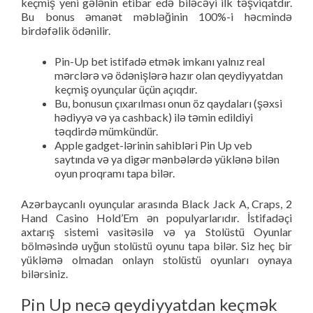
keçmiş yeni gələnin etibar edə biləcəyi ilk təşviqatdır.
Bu bonus əmanət məbləğinin 100%-i həcmində
birdəfəlik ödənilir.
Pin-Up bet istifadə etmək imkanı yalnız real
mərclərə və ödənişlərə hazır olan qeydiyyatdan
keçmiş oyunçular üçün açıqdır.
Bu, bonusun çıxarılması onun öz qaydaları (şəxsi
hədiyyə və ya cashback) ilə təmin edildiyi
təqdirdə mümkündür.
Apple gadget-lərinin sahibləri Pin Up veb
saytında və ya digər mənbələrdə yüklənə bilən
oyun proqramı tapa bilər.
Azərbaycanlı oyunçular arasında Black Jack A, Craps, 2
Hand Casino Hold’Em ən populyarlarıdır. İstifadəçi
axtarış sistemi vasitəsilə və ya Stolüstü Oyunlar
bölməsində uyğun stolüstü oyunu tapa bilər. Siz heç bir
yükləmə olmadan onlayn stolüstü oyunları oynaya
bilərsiniz.
Pin Up necə qeydiyyatdan keçmək