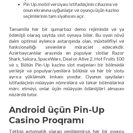
Pin Up mobil versiyası istifadəçinin cihazına və
onun ekranına uyğunlaşır və oyunçu üçün kazino
seçimlərinin tam siyahısını açır.
Tamamilə hər bir qumarbaz demo rejimində və ya
ödənişli olaraq saytda slot oynaya bilər. Bu oyun növü
daim optimal əyləncə axtarışında olan, müxtəlifliyi və
funksionallığı sevənlərə müraciət edəcəkdir.
Azərbaycanlılar arasında ən populyar slotlar Razor
Shark, Sakura, SpaceWars, Deal or Alive 2, Hot Fruits 100
və s. Bütün Pin-Up kazino slot maşınları bir bölmədə
yerləşir və populyar/yenilərə bölünür və hər bir slotu
ayrıca yükləmək imkanı yoxdur. Oyunun qaydaları
istifadəçinin müəyyən nömrələrə və təkər bölmələrinə
mərc etməyi, onlar üçün müəyyən ödənişləri almasını
nəzərdə tutur.
Android üçün Pin-Up
Casino Proqramı
Tətbiq avtomatik olaraq yenilənmirsə, hər bir oyunçu