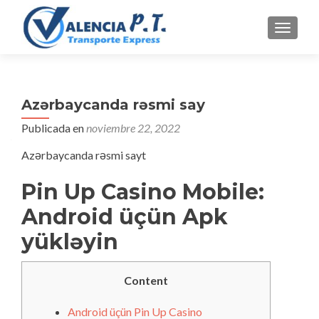
CAMBI
Azərbaycanda rəsmi say
Publicada en
noviembre 22, 2022
Azərbaycanda rəsmi sayt
Pin Up Casino Mobile:
Android üçün Apk
yükləyin
Content
Android üçün Pin Up Casino