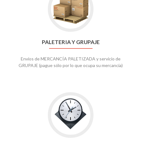
PALETERIA Y GRUPAJE
Envíos de MERCANCÍA PALETIZADA y servicio de
GRUPAJE (pague sólo por lo que ocupa su mercancía)