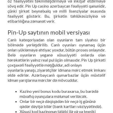
öz fəaliyyətini təkmilləşdirməyə və inkişaf etdirməyə
sövq edir. Pin Up casino azerbaycan fəaliyyəti qanunidir,
çünki şirkət beynəlxalq və milli lisenziyalar əsasında
fəaliyyət göstərir. Bu, şirkətin təhlükəsizliyinə və
etibarlılığına zəmanət verir.
Pin-Up saytının mobil versiyası
Canlı kateqoriyadan olan oyunların tam siyahısı bir
bölmədə yerləşdirilib. Canlı oyunları oynamaq üçün
onları yükləməyə ehtiyac yoxdur, bütün proses onlayndır.
Belə oyunların yeganə xüsusiyyəti onlarda olan
hərəkətlərin yalnız real pul üçün olmasıdır. Pin Up şirkəti
çoxşaxəli fəaliyyətlə məşğuldur, adi onlayn
oyunlarla yanaşı, ziyarətçilər idmana mərc etmək imkanı
əldə edirlər. Azərbaycanlı qumarbazlar üçün müxtəlif
idman yarışlarına mərclər də mövcuddur.
Kazino yeni bonus kodu buraxarsa, bu barədə
müvafiq oyunçulara məlumat veriləcək.
Onlar bir neçə dəqiqədən bir neçə iş gününə
qədər dəyişə bilər (bank kartları vəziyyətində).
Xüsusi kod kazinonun tələbi ilə və ya texniki