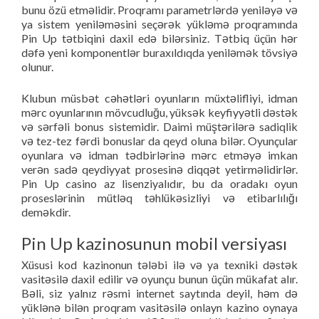
bunu özü etməlidir. Proqramı parametrlərdə yeniləyə və
ya sistem yeniləməsini seçərək yükləmə proqramında
Pin Up tətbiqini daxil edə bilərsiniz. Tətbiq üçün hər
dəfə yeni komponentlər buraxıldıqda yeniləmək tövsiyə
olunur.
Klubun müsbət cəhətləri oyunların müxtəlifliyi, idman
mərc oyunlarının mövcudluğu, yüksək keyfiyyətli dəstək
və sərfəli bonus sistemidir. Daimi müştərilərə sadiqlik
və tez-tez fərdi bonuslar da qeyd oluna bilər. Oyunçular
oyunlara və idman tədbirlərinə mərc etməyə imkan
verən sadə qeydiyyat prosesinə diqqət yetirməlidirlər.
Pin Up casino az lisenziyalıdır, bu da oradakı oyun
proseslərinin mütləq təhlükəsizliyi və etibarlılığı
deməkdir.
Pin Up kazinosunun mobil versiyası
Xüsusi kod kazinonun tələbi ilə və ya texniki dəstək
vasitəsilə daxil edilir və oyunçu bunun üçün mükafat alır.
Bəli, siz yalnız rəsmi internet saytında deyil, həm də
yüklənə bilən proqram vasitəsilə onlayn kazino oynaya