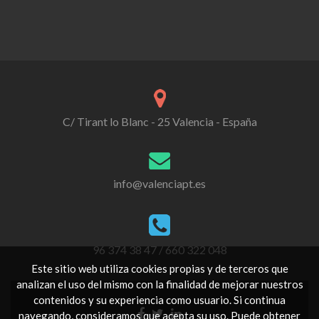
C/ Tirant lo Blanc - 25 Valencia - España
info@valenciapt.es
96 374 38 47 / 660 322 048
Este sitio web utiliza cookies propias y de terceros que
analizan el uso del mismo con la finalidad de mejorar nuestros
contenidos y su experiencia como usuario. Si continua
Go
Go
Go
navegando, consideramos que acepta su uso. Puede obtener