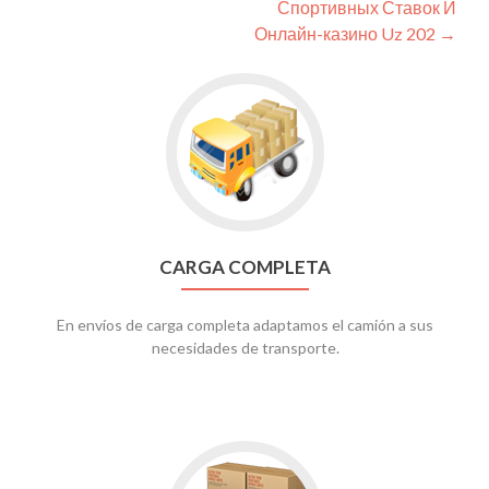
Спортивных Ставок И
Онлайн-казино Uz 202
→
Go
to
CARGA
COMPLETA
CARGA COMPLETA
En envíos de carga completa adaptamos el camión a sus
necesidades de transporte.