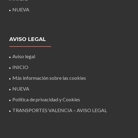
NUEVA
AVISO LEGAL
Aviso legal
INICIO
Más información sobre las cookies
NUEVA
Política de privacidad y Cookies
TRANSPORTES VALENCIA – AVISO LEGAL