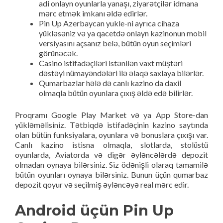
adi onlayn oyunlarla yanaşı, ziyarətçilər idmana
mərc etmək imkanı əldə edirlər.
Pin Up Azerbaycan yukle-ni ayrıca cihaza
yükləsəniz və ya qacetdə onlayn kazinonun mobil
versiyasını açsanız belə, bütün oyun seçimləri
görünəcək.
Casino istifadəçiləri istənilən vaxt müştəri
dəstəyi nümayəndələri ilə əlaqə saxlaya bilərlər.
Qumarbazlar hələ də canlı kazino da daxil
olmaqla bütün oyunlara çıxış əldə edə bilirlər.
Proqramı Google Play Market və ya App Store-dan
yükləməlisiniz. Tətbiqdə istifadəçinin kazino saytında
olan bütün funksiyalara, oyunlara və bonuslara çıxışı var.
Canlı kazino istisna olmaqla, slotlarda, stolüstü
oyunlarda, Aviatorda və digər əyləncələrdə depozit
olmadan oynaya bilərsiniz. Siz ödənişli olaraq tamamilə
bütün oyunları oynaya bilərsiniz. Bunun üçün qumarbaz
depozit qoyur və seçilmiş əyləncəyə real mərc edir.
Android üçün Pin Up