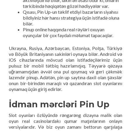
aktivləşdirilə bilər, lakin ən əsası odur ki, onların
tərkibində həqiqətən gözəl hədiyyələr var.
Qısası, Pin Up-un təklif etdiyi bazarların siyahısı
bildiyiniz hər hansı strategiya üçün istifadə oluna
bilər.
Pinup online haqqında real rəyləri oxuyan
oyunçular bir çox faydalı məlumat tapacaqlar.
Ukrayna, Rusiya, Azərbaycan, Estoniya, Polşa, Türkiyə
və Böyük Britaniyanın sakinləri oynaya bilər. Android və
iOS cihazlarında mövcud olan istifadəçilərimiz üçün
pulsuz bir mobil tətbiq hazırlamışıq. Təyyarə qəzaya
uğramamışdan əvvəl ona pul qoymaq və geri çəkmək
lazımdır pinup. Adətən, pin up saytına daxil olan şəxslər
onun bir-birindən maraqlı və qazandıran slot oyunlarını
oynamaq üçün giriş edirlər.
İdman mərcləri Pin Up
Slot oyunları özlüyündə rəngarəng dizayna malik olan
oyun real casinolardakı qumar maşınlarının onlayn
versiyalarıdır. Və biz oyun zamanı bettorun qarşılaşa