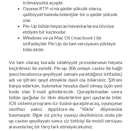
ictimaiyyətə açıqdır.
Oyunun RTP-si nə qədər yüksək olarsa,
qalibiyyət halında ödənişlər bir o qədər yüksək
olar.
Pin-Up bütün həyəcan həvəskarlarına tövsiyə
etdiyim bir kazinodur.
Windows və ya Mac OS ( macbook ) ilə
istifadəçilər Pin Up-ün tam versiyasını yükləyə
biləcəklər.
Və tam olaraq burada səlahiyyət prosedurunun həyata
keçirilməsi ilə eynidir. Pin-up 306 onlayn casino ilə bağlı
şəxsi hesabınıza qeydiyyat zamanı yaratdığınız istifadəçi
adı və şifrəni qeyd etməklə daxil ola bilərsiniz. Şifrəni
bərpa edərkən, bukmekar hesaba daxil olmaq üçün yeni
kodu olan E-mail göndərəcək. Quraşdırmadan sonra
bütün qurğular öz ilkin dəyərlərinə geri qaytarıla bilər.
IOS sistemi proqramı öz-özünə quraşdıracaq, oyunçunun
vəzifəsi yalnız AppStore-da “Yüklə” düyməsinə
basmaqdır. Əgər siz picky oyunçu deyilsinizsə, onda pin
up casino qeydiyyatı sonra siz tətbiqi ilə mobil versiyası
arasında heç bir fərq fark etməyəcəksiniz.