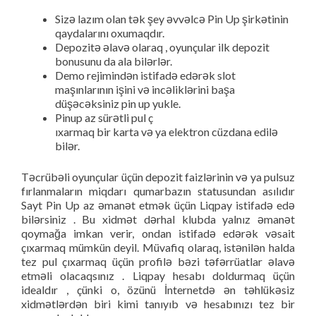
Sizə lazım olan tək şey əvvəlcə Pin Up şirkətinin
qaydalarını oxumaqdır.
Depozitə əlavə olaraq , oyunçular ilk depozit
bonusunu da ala bilərlər.
Demo rejimindən istifadə edərək slot
maşınlarının işini və incəliklərini başa
düşəcəksiniz pin up yukle.
Pinup az sürətli pul ç
ıxarmaq bir karta və ya elektron cüzdana edilə
bilər.
Təcrübəli oyunçular üçün depozit faizlərinin və ya pulsuz
fırlanmaların miqdarı qumarbazın statusundan asılıdır
Sayt Pin Up az əmanət etmək üçün Liqpay istifadə edə
bilərsiniz . Bu xidmət dərhal klubda yalnız əmanət
qoymağa imkan verir, ondan istifadə edərək vəsait
çıxarmaq mümkün deyil. Müvafiq olaraq, istənilən halda
tez pul çıxarmaq üçün profilə bəzi təfərrüatlar əlavə
etməli olacaqsınız . Liqpay hesabı doldurmaq üçün
idealdır , çünki o, özünü İnternetdə ən təhlükəsiz
xidmətlərdən biri kimi tanıyıb və hesabınızı tez bir