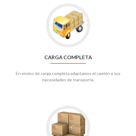
Go
to
CARGA
COMPLETA
CARGA COMPLETA
En envíos de carga completa adaptamos el camión a sus
necesidades de transporte.