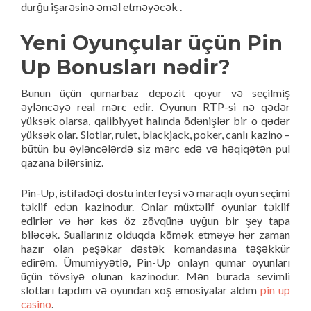
durğu işarəsinə əməl etməyəcək .
Yeni Oyunçular üçün Pin
Up Bonusları nədir?
Bunun üçün qumarbaz depozit qoyur və seçilmiş
əyləncəyə real mərc edir. Oyunun RTP-si nə qədər
yüksək olarsa, qalibiyyət halında ödənişlər bir o qədər
yüksək olar. Slotlar, rulet, blackjack, poker, canlı kazino –
bütün bu əyləncələrdə siz mərc edə və həqiqətən pul
qazana bilərsiniz.
Pin-Up, istifadəçi dostu interfeysi və maraqlı oyun seçimi
təklif edən kazinodur. Onlar müxtəlif oyunlar təklif
edirlər və hər kəs öz zövqünə uyğun bir şey tapa
biləcək. Suallarınız olduqda kömək etməyə hər zaman
hazır olan peşəkar dəstək komandasına təşəkkür
edirəm. Ümumiyyətlə, Pin-Up onlayn qumar oyunları
üçün tövsiyə olunan kazinodur. Mən burada sevimli
slotları tapdım və oyundan xoş emosiyalar aldım
pin up
casino
.