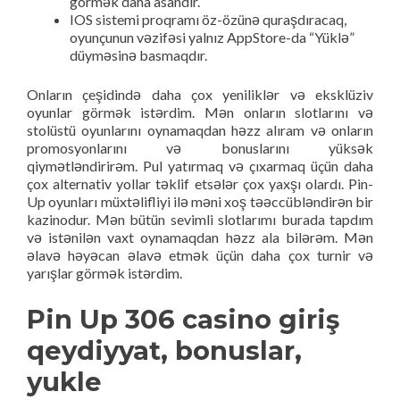
görmək daha asandır.
IOS sistemi proqramı öz-özünə quraşdıracaq,
oyunçunun vəzifəsi yalnız AppStore-da “Yüklə”
düyməsinə basmaqdır.
Onların çeşidində daha çox yeniliklər və eksklüziv
oyunlar görmək istərdim. Mən onların slotlarını və
stolüstü oyunlarını oynamaqdan həzz alıram və onların
promosyonlarını və bonuslarını yüksək
qiymətləndirirəm. Pul yatırmaq və çıxarmaq üçün daha
çox alternativ yollar təklif etsələr çox yaxşı olardı. Pin-
Up oyunları müxtəlifliyi ilə məni xoş təəccübləndirən bir
kazinodur. Mən bütün sevimli slotlarımı burada tapdım
və istənilən vaxt oynamaqdan həzz ala bilərəm. Mən
əlavə həyəcan əlavə etmək üçün daha çox turnir və
yarışlar görmək istərdim.
Pin Up 306 casino giriş
qeydiyyat, bonuslar,
yukle