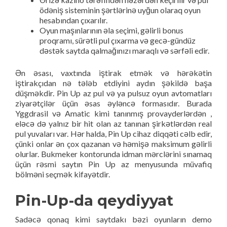
ödəniş sisteminin şərtlərinə uyğun olaraq oyun
hesabından çıxarılır.
Oyun maşınlarının əla seçimi, gəlirli bonus
proqramı, sürətli pul çıxarma və gecə-gündüz
dəstək saytda qalmağınızı maraqlı və sərfəli edir.
Ən əsası, vaxtında iştirak etmək və hərəkətin
iştirakçıdan nə tələb etdiyini aydın şəkildə başa
düşməkdir. Pin Up az pul və ya pulsuz oyun avtomatları
ziyarətçilər üçün əsas əyləncə formasıdır. Burada
Yggdrasil və Amatic kimi tanınmış provayderlərdən ,
eləcə də yalnız bir hit olan az tanınan şirkətlərdən real
pul yuvaları var. Hər halda, Pin Up cihaz diqqəti cəlb edir,
çünki onlar ən çox qazanan və həmişə maksimum gəlirli
olurlar. Bukmeker kontorunda idman mərclərini sınamaq
üçün rəsmi saytın Pin Up az menyusunda müvafiq
bölməni seçmək kifayətdir.
Pin-Up-da qeydiyyat
Sadəcə qonaq kimi saytdakı bəzi oyunların demo