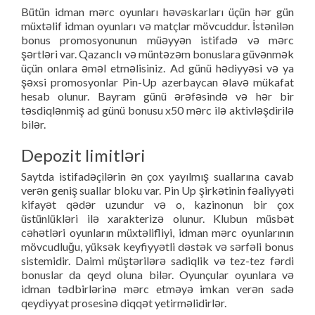
Bütün idman mərc oyunları həvəskarları üçün hər gün
müxtəlif idman oyunları və matçlar mövcuddur. İstənilən
bonus promosyonunun müəyyən istifadə və mərc
şərtləri var. Qazanclı və müntəzəm bonuslara güvənmək
üçün onlara əməl etməlisiniz. Ad günü hədiyyəsi və ya
şəxsi promosyonlar Pin-Up azerbaycan əlavə mükafat
hesab olunur. Bayram günü ərəfəsində və hər bir
təsdiqlənmiş ad günü bonusu x50 mərc ilə aktivləşdirilə
bilər.
Depozit limitləri
Saytda istifadəçilərin ən çox yayılmış suallarına cavab
verən geniş suallar bloku var. Pin Up şirkətinin fəaliyyəti
kifayət qədər uzundur və o, kazinonun bir çox
üstünlükləri ilə xarakterizə olunur. Klubun müsbət
cəhətləri oyunların müxtəlifliyi, idman mərc oyunlarının
mövcudluğu, yüksək keyfiyyətli dəstək və sərfəli bonus
sistemidir. Daimi müştərilərə sadiqlik və tez-tez fərdi
bonuslar da qeyd oluna bilər. Oyunçular oyunlara və
idman tədbirlərinə mərc etməyə imkan verən sadə
qeydiyyat prosesinə diqqət yetirməlidirlər.