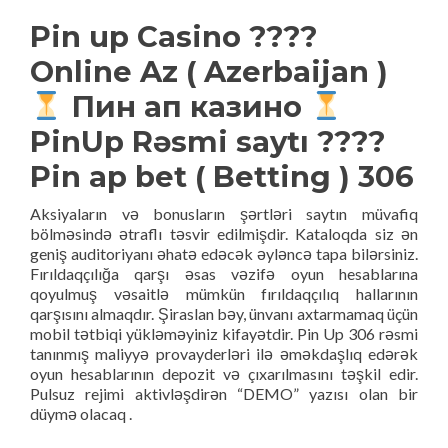
Pin up Casino ????
Online Az ( Azerbaijan )
Пин ап казино
PinUp Rəsmi saytı ????
Pin ap bet ( Betting ) 306
Aksiyaların və bonusların şərtləri saytın müvafiq
bölməsində ətraflı təsvir edilmişdir. Kataloqda siz ən
geniş auditoriyanı əhatə edəcək əyləncə tapa bilərsiniz.
Fırıldaqçılığa qarşı əsas vəzifə oyun hesablarına
qoyulmuş vəsaitlə mümkün fırıldaqçılıq hallarının
qarşısını almaqdır. Şiraslan bəy, ünvanı axtarmamaq üçün
mobil tətbiqi yükləməyiniz kifayətdir. Pin Up 306 rəsmi
tanınmış maliyyə provayderləri ilə əməkdaşlıq edərək
oyun hesablarının depozit və çıxarılmasını təşkil edir.
Pulsuz rejimi aktivləşdirən “DEMO” yazısı olan bir
düymə olacaq .