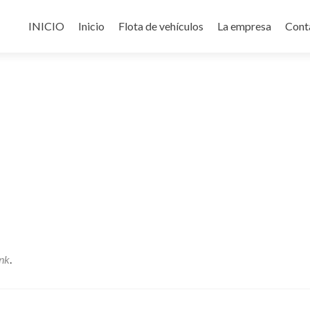
Ir
al
INICIO
Inicio
Flota de vehículos
La empresa
Cont
contenido
nk
.