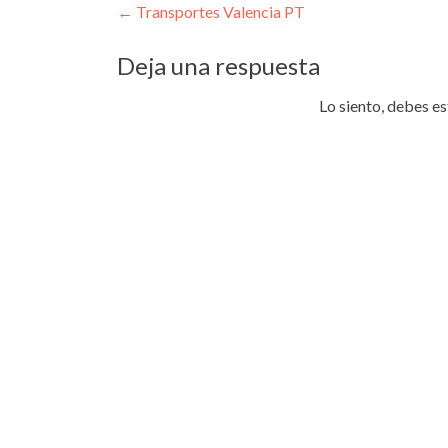
Navegación
←
Transportes Valencia PT
de
Deja una respuesta
entradas
Lo siento, debes e