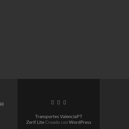
Go
Go
Go
48
to
to
to
Facebook
Twitter
Linkedin
Transportes ValenciaPT
Zerif Lite
Creado con
WordPress