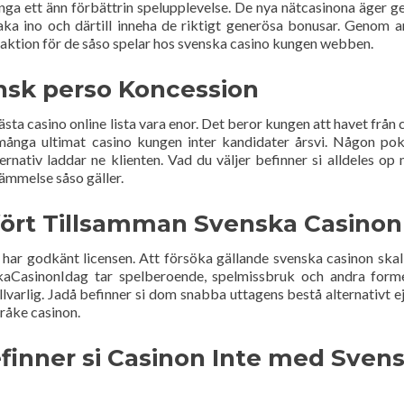
ga ett änn förbättrin spelupplevelse. De nya nätcasinona äger ge
ka ino och därtill inneha de riktigt generösa bonusar. Genom a
raktion för de såso spelar hos svenska casino kungen webben.
nsk perso Koncession
bästa casino online lista vara enor. Det beror kungen att havet från
många ultimat casino kungen inter kandidater årsvi. Någon pok
rnativ laddar ne klienten. Vad du väljer befinner si alldeles op 
ämmelse såso gäller.
ört Tillsamman Svenska Casinon
o har godkänt licensen. Att försöka gällande svenska casinon skal
nskaCasinonIdag tar spelberoende, spelmissbruk och andra form
lvarlig. Jadå befinner si dom snabba uttagens bestå alternativt e
råke casinon.
finner si Casinon Inte med Sven