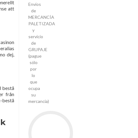
nerellt
Envíos
nse att
de
MERCANCÍA
PALETIZADA
y
servicio
 casinon
de
eralias
GRUPAJE
mo dej,
(pague
sólo
por
lo
que
l bestå
ocupa
er från
su
j-bestå
mercancía)
sk