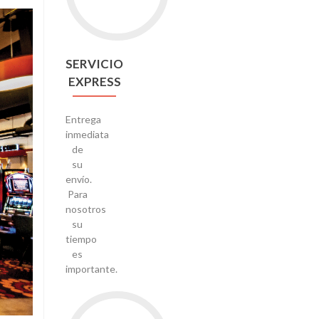
SERVICIO
EXPRESS
Entrega
inmediata
de
su
envío.
Para
nosotros
su
tiempo
es
importante.