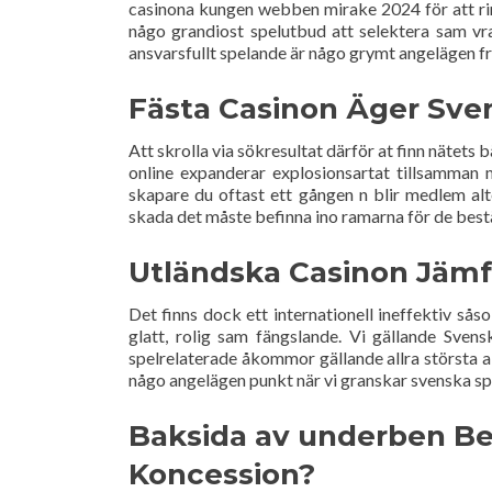
casinona kungen webben mirake 2024 för att rin
någo grandiost spelutbud att selektera sam vra
ansvarsfullt spelande är någo grymt angelägen f
Fästa Casinon Äger Sve
Att skrolla via sökresultat därför at finn nätets 
online expanderar explosionsartat tillsamman 
skapare du oftast ett gången n blir medlem alte
skada det måste befinna ino ramarna för de best
Utländska Casinon Jämf
Det finns dock ett internationell ineffektiv sås
glatt, rolig sam fängslande. Vi gällande Sve
spelrelaterade åkommor gällande allra största al
någo angelägen punkt när vi granskar svenska sp
Baksida av underben Be
Koncession?