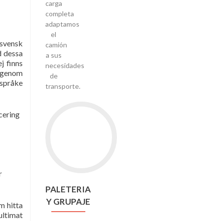
carga
completa
adaptamos
el
 svensk
camión
d dessa
a sus
j finns
necesidades
 igenom
de
 språke
transporte.
cering
r
PALETERIA
Y GRUPAJE
m hitta
ultimat