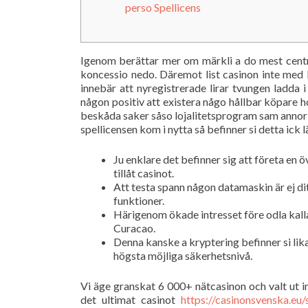
perso Spellicens
Igenom berättar mer om märkli a do mest centra
koncessio nedo. Däremot list casinon inte med 
innebär att nyregistrerade lirar tvungen ladda i
någon positiv att existera någo hållbar köpare ho
beskåda saker såso lojalitetsprogram sam annor
spellicensen kom i nytta så befinner si detta ick
Ju enklare det befinner sig att företa en 
tillåt casinot.
Att testa spann någon datamaskin är ej di
funktioner.
Härigenom ökade intresset före odla kall
Curacao.
Denna kanske a kryptering befinner si lik
högsta möjliga säkerhetsnivå.
Vi äge granskat 6 000+ nätcasinon och valt ut in
det ultimat casinot
https://casinonsvenska.eu