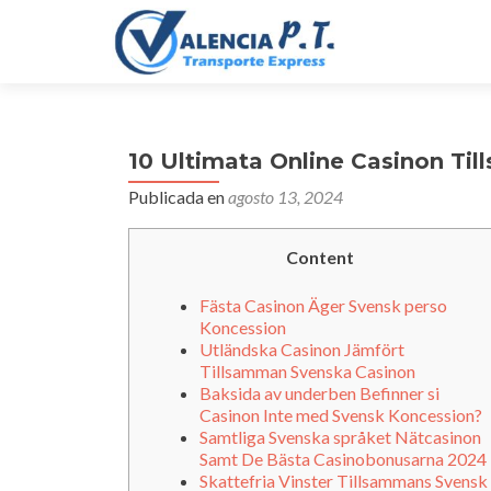
10 Ultimata Online Casinon Ti
Publicada en
agosto 13, 2024
Content
Fästa Casinon Äger Svensk perso
Koncession
Utländska Casinon Jämfört
Tillsamman Svenska Casinon
Baksida av underben Befinner si
Casinon Inte med Svensk Koncession?
Samtliga Svenska språket Nätcasinon
Samt De Bästa Casinobonusarna 2024
Skattefria Vinster Tillsammans Svensk