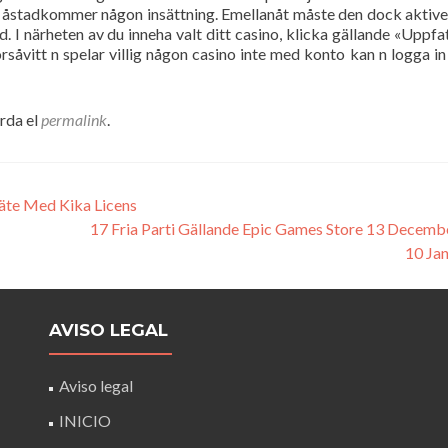
 åstadkommer någon insättning. Emellanåt måste den dock aktive
 I närheten av du inneha valt ditt casino, klicka gällande «Uppfa
örsåvitt n spelar villig någon casino inte med konto kan n logga in
arda el
permalink
.
Näte Med Kika Licens
17 Fria Parti Gällande Epic Games Store 13 Decem
10 Ja
AVISO LEGAL
Aviso legal
INICIO