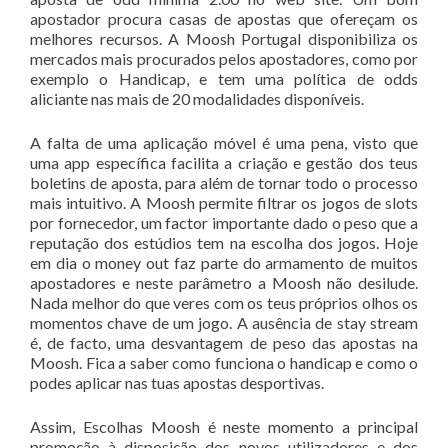
apostador procura casas de apostas que ofereçam os
melhores recursos. A Moosh Portugal disponibiliza os
mercados mais procurados pelos apostadores, como por
exemplo o Handicap, e tem uma política de odds
aliciante nas mais de 20 modalidades disponíveis.
A falta de uma aplicação móvel é uma pena, visto que
uma app específica facilita a criação e gestão dos teus
boletins de aposta, para além de tornar todo o processo
mais intuitivo. A Moosh permite filtrar os jogos de slots
por fornecedor, um factor importante dado o peso que a
reputação dos estúdios tem na escolha dos jogos. Hoje
em dia o money out faz parte do armamento de muitos
apostadores e neste parâmetro a Moosh não desilude.
Nada melhor do que veres com os teus próprios olhos os
momentos chave de um jogo. A ausência de stay stream
é, de facto, uma desvantagem de peso das apostas na
Moosh. Fica a saber como funciona o handicap e como o
podes aplicar nas tuas apostas desportivas.
Assim, Escolhas Moosh é neste momento a principal
promoção à disposição dos novos utilizadores e dos