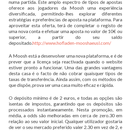
numa partida. Este amplo espectro de tipos de apostas
oferece aos jogadores da Moosh uma experiência
diversificada, permitindo-lhes explorar diferentes
estratégias e preferências de aposta na plataforma. Para
aproveitar esta oferta, terá de completar o registo de
uma nova conta e efetuar uma aposta no valor de 10€ ou
superior, a partir do seu saldo
depositado.
http://www.hofladen-mooshaeusl.com/
A Moosh está a desenvolver uma nova plataforma, e é de
prever que a licença seja reactivada quando o website
estiver pronto a funcionar. Uma das grandes vantagens
desta casa é o facto de não cobrar quaisquer tipos de
taxas de transferência. Ainda assim, com os métodos de
que dispõe, prova ser uma casa muito eficaz e rápida.
O depósito mínimo é de 2 euros, e todas as opções são
isentas de impostos, garantindo que os depósitos são
processados instantaneamente. Nesta promoção, em
média, a odds são melhoradas em cerca de zero.30 em
relação ao seu valor inicial. Qualquer utilizador gostaria
de ver o seu mercado preferido valer 2.30 em vez de 2, e