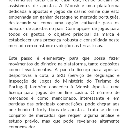
assistentes de apostas. A Moosh é uma plataforma
dedicada a apostas e jogos de casino online que está
empenhada em ganhar destaque no mercado português,
destacando-se como uma opção cativante para os
adeptos de apostas no país. Com opções de jogos para
todos os gostos, o objetivo principal da marca é
estabelecer uma presença robusta e consolidada neste
mercado em constante evolução nas terras lusas.
Este passo é elementary para que possa fazer
movimentos de dinheiro na plataforma, tanto depósitos
como levantamentos. A par da licença para apostas
desportivas à cota, a SRIJ (Serviço de Regulação e
Inspecção de Jogos do Ministério do Turismo de
Portugal) também concedeu à Moosh Apostas uma
licença para jogos de on line casino. O número de
mercados é, como mencionado, interessante e, em
partidas das principais competições, pode chegar aos
one hundred forty tipos de apostas. Trata-se de um
conjunto de mercados que requer alguma análise e
estudo prévio, mas que pode revelar-se altamente
compensador.