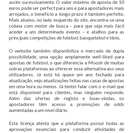
assim sucessivamente. O valor máximo de aposta de 10
euros pode ser perfect para uns e para apostadores mais
arrojados, o benefício a longo prazo é também perfeito.
Mais abaixo, no lado esquerdo do site, encontra-se uma
coluna com motor de busca – para que seja mais fácil
aceder a um determinado evento – e atalhos para as
principais competições de futebol, basquetebol e ténis.
O website também disponibiliza o mercado de dupla
possibilidade, uma opção amplamente well-liked para
apostas de futebol, o que diferencia a Moosh de muitas
outras plataformas ao oferecer essa alternativa aos seus
utilizadores. Jà está há quase um ano fechado para
atualização, vejo atualizações feitas nas casas de apostas
em uma hora ou menos. Jà tentei falar com o e-mail que
está disponível para clientes, mas ninguém responde.
Além das ofertas de registo e boas-vindas, os
apostadores têm acesso a promoções de odds
aumentadas a um nível diário.
Esta licença atesta que a plataforma possui todas as
aprovações essenciais para conduzir atividades de