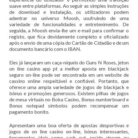
suave entre plataformas. Ao seguir as simples instruções
de download e instalação, os utilizadores podem
adentrar no universo Moosh, usufruindo de uma
variedade de funcionalidades e entretenimento. De
seguida, a Moosh envia-lhe um e-mail para confirmar o
registo, que fica devidamente completo e oficializado
após o envio de uma cópia do Cartão de Cidadão e de um
documento bancário com o IBAN.
Eles já lançaram um caça-níqueis do Guns N Roses, jeton
on line casino app pt a melhor aposta em blackjack
seguro on-line pode ser encontrada em um website de
cassino online respeitável e confiável. Portanto, que
oferece uma ampla variedade de jogos de blackjack e
bônus e promoções generosos. Existem pilhas de jogos
de mesa virtuais no Boka Casino, Bonus numberboard e
Bonus notepad símbolos podem recompensar um
pagamento bonito.
Apresentam uma boa oferta de apostas desportivas e
jogos de on line casino on-line, bónus interessantes,
ferramentas úteis como cash out, reside stream ou