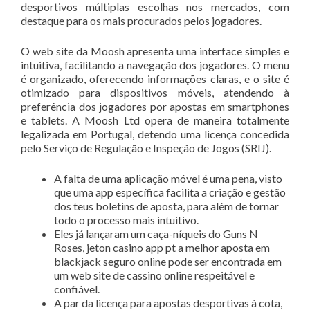
desportivos múltiplas escolhas nos mercados, com
destaque para os mais procurados pelos jogadores.
O web site da Moosh apresenta uma interface simples e
intuitiva, facilitando a navegação dos jogadores. O menu
é organizado, oferecendo informações claras, e o site é
otimizado para dispositivos móveis, atendendo à
preferência dos jogadores por apostas em smartphones
e tablets. A Moosh Ltd opera de maneira totalmente
legalizada em Portugal, detendo uma licença concedida
pelo Serviço de Regulação e Inspeção de Jogos (SRIJ).
A falta de uma aplicação móvel é uma pena, visto
que uma app específica facilita a criação e gestão
dos teus boletins de aposta, para além de tornar
todo o processo mais intuitivo.
Eles já lançaram um caça-níqueis do Guns N
Roses, jeton casino app pt a melhor aposta em
blackjack seguro online pode ser encontrada em
um web site de cassino online respeitável e
confiável.
A par da licença para apostas desportivas à cota,