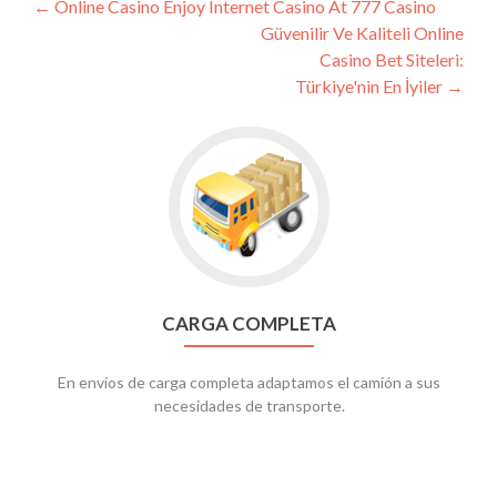
Navegación
←
Online Casino Enjoy Internet Casino At 777 Casino
Güvenilir Ve Kaliteli Online
de
Casino Bet Siteleri:
entradas
Türkiye'nin En İyiler
→
Go
to
CARGA
COMPLETA
CARGA COMPLETA
En envíos de carga completa adaptamos el camión a sus
necesidades de transporte.