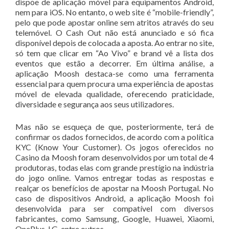
dispõe de aplicação móvel para equipamentos Android,
nem para iOS. No entanto, o web site é “mobile-friendly”,
pelo que pode apostar online sem atritos através do seu
telemóvel. O Cash Out não está anunciado e só fica
disponível depois de colocada a aposta. Ao entrar no site,
só tem que clicar em “Ao Vivo” e brand vê a lista dos
eventos que estão a decorrer. Em última análise, a
aplicação Moosh destaca-se como uma ferramenta
essencial para quem procura uma experiência de apostas
móvel de elevada qualidade, oferecendo praticidade,
diversidade e segurança aos seus utilizadores.
Mas não se esqueça de que, posteriormente, terá de
confirmar os dados fornecidos, de acordo com a política
KYC (Know Your Customer). Os jogos oferecidos no
Casino da Moosh foram desenvolvidos por um total de 4
produtoras, todas elas com grande prestígio na indústria
do jogo online. Vamos entregar todas as respostas e
realçar os benefícios de apostar na Moosh Portugal. No
caso de dispositivos Android, a aplicação Moosh foi
desenvolvida para ser compatível com diversos
fabricantes, como Samsung, Google, Huawei, Xiaomi,
OnePlus, LG, entre outros.