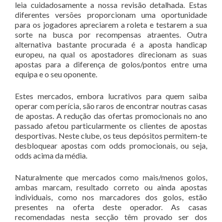
leia cuidadosamente a nossa revisão detalhada. Estas
diferentes versões proporcionam uma oportunidade
para os jogadores apreciarem a roleta e testarem a sua
sorte na busca por recompensas atraentes. Outra
alternativa bastante procurada é a aposta handicap
europeu, na qual os apostadores direcionam as suas
apostas para a diferença de golos/pontos entre uma
equipa e o seu oponente.
Estes mercados, embora lucrativos para quem saiba
operar com perícia, são raros de encontrar noutras casas
de apostas. A redução das ofertas promocionais no ano
passado afetou particularmente os clientes de apostas
desportivas. Neste clube, os teus depósitos permitem-te
desbloquear apostas com odds promocionais, ou seja,
odds acima da média.
Naturalmente que mercados como mais/menos golos,
ambas marcam, resultado correto ou ainda apostas
individuais, como nos marcadores dos golos, estão
presentes na oferta deste operador. As casas
recomendadas nesta secção têm provado ser dos