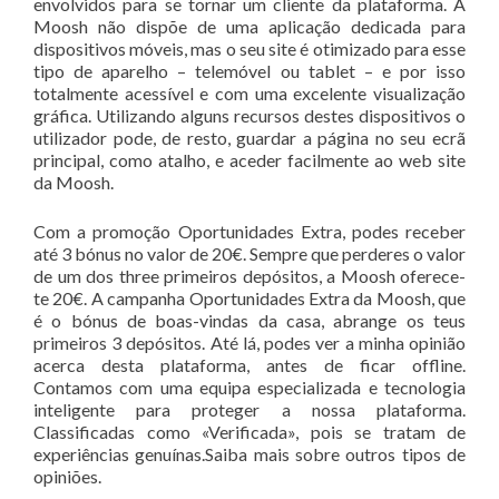
envolvidos para se tornar um cliente da plataforma. A
Moosh não dispõe de uma aplicação dedicada para
dispositivos móveis, mas o seu site é otimizado para esse
tipo de aparelho – telemóvel ou tablet – e por isso
totalmente acessível e com uma excelente visualização
gráfica. Utilizando alguns recursos destes dispositivos o
utilizador pode, de resto, guardar a página no seu ecrã
principal, como atalho, e aceder facilmente ao web site
da Moosh.
Com a promoção Oportunidades Extra, podes receber
até 3 bónus no valor de 20€. Sempre que perderes o valor
de um dos three primeiros depósitos, a Moosh oferece-
te 20€. A campanha Oportunidades Extra da Moosh, que
é o bónus de boas-vindas da casa, abrange os teus
primeiros 3 depósitos. Até lá, podes ver a minha opinião
acerca desta plataforma, antes de ficar offline.
Contamos com uma equipa especializada e tecnologia
inteligente para proteger a nossa plataforma.
Classificadas como «Verificada», pois se tratam de
experiências genuínas.Saiba mais sobre outros tipos de
opiniões.