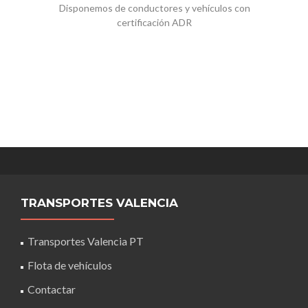
Disponemos de conductores y vehículos con
certificación ADR
TRANSPORTES VALENCIA
Transportes Valencia PT
Flota de vehículos
Contactar