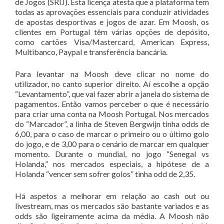
de Jogos (SRIJ). Esta licença atesta que a plataforma tem
todas as aprovações essenciais para conduzir atividades
de apostas desportivas e jogos de azar. Em Moosh, os
clientes em Portugal têm várias opções de depósito,
como cartões Visa/Mastercard, American Express,
Multibanco, Paypal e transferência bancária.
Para levantar na Moosh deve clicar no nome do
utilizador, no canto superior direito. Aí escolhe a opção
“Levantamento”, que vai fazer abrir a janela do sistema de
pagamentos. Então vamos perceber o que é necessário
para criar uma conta na Moosh Portugal. Nos mercados
do “Marcador”, a linha de Steven Bergwijn tinha odds de
6,00, para o caso de marcar o primeiro ou o último golo
do jogo, e de 3,00 para o cenário de marcar em qualquer
momento. Durante o mundial, no jogo “Senegal vs
Holanda,” nos mercados especiais, a hipótese de a
Holanda “vencer sem sofrer golos” tinha odd de 2,35.
Há aspetos a melhorar em relação ao cash out ou
livestream, mas os mercados são bastante variados e as
odds são ligeiramente acima da média. A Moosh não