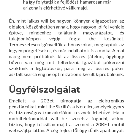
ha így folytatják a fejlődést, hamarosan már
arizona is elérhetővé válik majd.
Én, mint laikus will be nagyon könnyen eligazodtam az
oldalon, köszönhetően annak, hogy nagyon jól fel vehicle
építve, mindenhez találtunk magyarázatot, és
tulajdonképpen végig fogta the kezünket.
Természetesen igényeltük a bónuszokat, megkaptuk az
ingyen pörgetéseket, és már indulhatott is a móka. A mai
napig nem próbáltuk ki az összes játékot, úgyhogy
bőven van még mit felfedezni. Igazából pókerezni
szoktunk a legtöbbször, para még az összes póker
asztalt search engine optimization sikerült kipróbálnunk.
Ügyfélszolgálat
Emellett a 20Bet támogatja az elektronikus
pénztárcákat, mint the Skrill és a Neteller, amelyek gyors
és biztonságos tranzakciókat tesznek lehetővé. Ha a
mobiltelefonoddal will be szeretsz fogadni, akkor
biztos, hogy felcsillan majd a szemed a 20BET mobil
webszájtja láttán. A cég fejlesztői úgy tűnik apait anyait