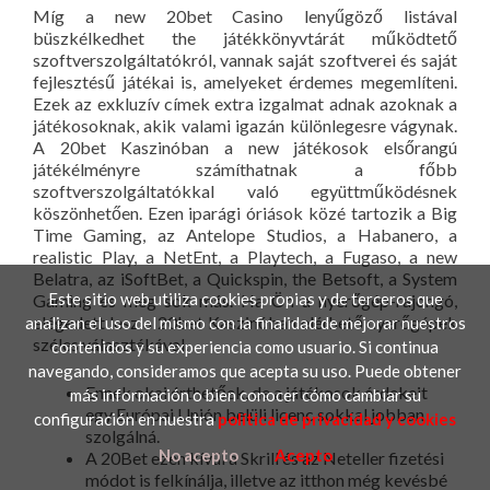
Míg a new 20bet Casino lenyűgöző listával
büszkélkedhet the játékkönyvtárát működtető
szoftverszolgáltatókról, vannak saját szoftverei és saját
fejlesztésű játékai is, amelyeket érdemes megemlíteni.
Ezek az exkluzív címek extra izgalmat adnak azoknak a
játékosoknak, akik valami igazán különlegesre vágynak.
A 20bet Kaszinóban a new játékosok elsőrangú
játékélményre számíthatnak a főbb
szoftverszolgáltatókkal való együttműködésnek
köszönhetően. Ezen iparági óriások közé tartozik a Big
Time Gaming, az Antelope Studios, a Habanero, a
realistic Play, a NetEnt, a Playtech, a Fugaso, a new
Belatra, az iSoftBet, a Quickspin, the Betsoft, a System
Este sitio web utiliza cookies propias y de terceros que
Gaming és még sok más. Ha Ön a nyerőgép-rajongó,
elégedett lesz a 20bet Kaszinóban elérhető nyerőgépek
analizan el uso del mismo con la finalidad de mejorar nuestros
széles választékával.
contenidos y su experiencia como usuario. Si continua
navegando, consideramos que acepta su uso. Puede obtener
Ennek okai érthetőek, de a játékosok érdekeit
más información o bien conocer cómo cambiar su
egy Európai Unión belüli licenc sokkal jobban
configuración en nuestra
política de privacidad y cookies
szolgálná.
No acepto
Acepto
A 20Bet ezen kívül a Skrill és az Neteller fizetési
módot is felkínálja, illetve az itthon még kevésbé