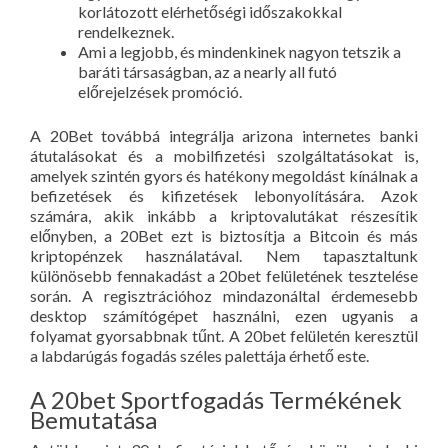
korlátozott elérhetőségi időszakokkal
rendelkeznek.
Ami a legjobb, és mindenkinek nagyon tetszik a
baráti társaságban, az a nearly all futó
előrejelzések promóció.
A 20Bet továbbá integrálja arizona internetes banki
átutalásokat és a mobilfizetési szolgáltatásokat is,
amelyek szintén gyors és hatékony megoldást kínálnak a
befizetések és kifizetések lebonyolítására. Azok
számára, akik inkább a kriptovalutákat részesítik
előnyben, a 20Bet ezt is biztosítja a Bitcoin és más
kriptopénzek használatával. Nem tapasztaltunk
különösebb fennakadást a 20bet felületének tesztelése
során. A regisztrációhoz mindazonáltal érdemesebb
desktop számítógépet használni, ezen ugyanis a
folyamat gyorsabbnak tűnt. A 20bet felületén keresztül
a labdarúgás fogadás széles palettája érhető este.
A 20bet Sportfogadás Termékének
Bemutatása