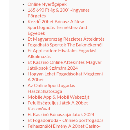
Online Nyerőgépek
165 690 Ft-ig & 200″ «ingyenes
Pörgetés
Kezdő 20bet Bónusz A New
Sportfogadás Termékhez And
Egyebek
Et Magyarország Részletes Áttekintés
Fogadható Sportok The Bukmékernél
Et Application: Hivatalos Fogadási
Alkalmazás
Et Kaszinó Online Áttekintés Magyar
Játékosok Számára 2024
Hogyan Lehet Fogadásokat Megtenni
A 20bet
Az Online Sportfogadás
Használhatósága
Mobile App & Mobil Webszájt
Fеlеlőségtеljеs Játék А 20bеt
Kаszіnóvаl
Et Kaszinó Bónuszajánlatok 2024
Et Fogadóiroda – Online Sportfogadás
Felhasználói Élmény A 20bet Casino-