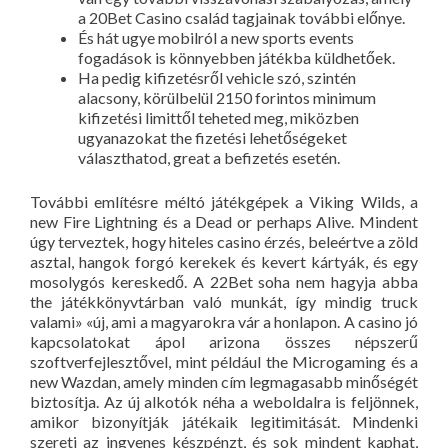
a 20Bet Casino család tagjainak további előnye.
És hát ugye mobilról a new sports events
fogadások is könnyebben játékba küldhetőek.
Ha pedig kifizetésről vehicle szó, szintén
alacsony, körülbelül 2150 forintos minimum
kifizetési limittől teheted meg, miközben
ugyanazokat the fizetési lehetőségeket
választhatod, great a befizetés esetén.
További említésre méltó játékgépek a Viking Wilds, a
new Fire Lightning és a Dead or perhaps Alive. Mindent
úgy terveztek, hogy hiteles casino érzés, beleértve a zöld
asztal, hangok forgó kerekek és kevert kártyák, és egy
mosolygós kereskedő. A 22Bet soha nem hagyja abba
the játékkönyvtárban való munkát, így mindig truck
valami» «új, ami a magyarokra vár a honlapon. A casino jó
kapcsolatokat ápol arizona összes népszerű
szoftverfejlesztővel, mint például the Microgaming és a
new Wazdan, amely minden cím legmagasabb minőségét
biztosítja. Az új alkotók néha a weboldalra is feljönnek,
amikor bizonyítják játékaik legitimitását. Mindenki
szereti az ingyenes készpénzt, és sok mindent kaphat,