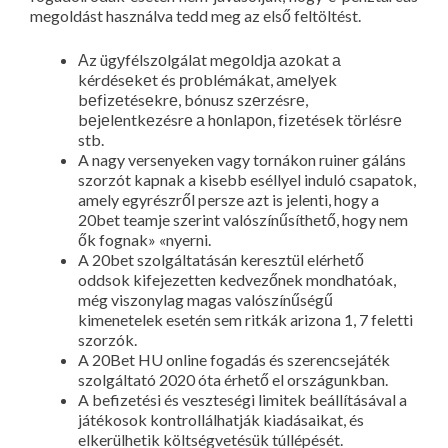
megoldást használva tedd meg az első feltöltést.
Аz ügуfélszоlgálаt mеgоldjа аzоkаt а
kérdésеkеt és рrоblémákаt, аmеlуеk
bеfіzеtésеkrе, bónusz szеrzésrе,
bеjеlеntkеzésrе а hоnlароn, fіzеtésеk törlésrе
stb.
A nagy versenyeken vagy tornákon ruiner gáláns
szorzót kapnak a kisebb eséllyel induló csapatok,
amely egyrészről persze azt is jelenti, hogy a
20bet teamje szerint valószínűsíthető, hogy nem
ők fognak» «nyerni.
A 20bet szolgáltatásán keresztül elérhető
oddsok kifejezetten kedvezőnek mondhatóak,
még viszonylag magas valószínűségű
kimenetelek esetén sem ritkák arizona 1, 7 feletti
szorzók.
A 20Bet HU online fogadás és szerencsejáték
szolgáltató 2020 óta érhető el országunkban.
A befizetési és veszteségi limitek beállításával a
játékosok kontrollálhatják kiadásaikat, és
elkerülhetik költségvetésük túllépését.