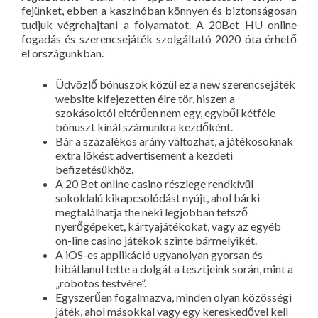
fejünket, ebben a kaszinóban könnyen és biztonságosan
tudjuk végrehajtani a folyamatot. A 20Bet HU online
fogadás és szerencsejáték szolgáltató 2020 óta érhető
el országunkban.
Üdvözlő bónuszok közül ez a new szerencsejáték
website kifejezetten élre tör, hiszen a
szokásoktól eltérően nem egy, egyből kétféle
bónuszt kínál számunkra kezdőként.
Bár a százalékos arány változhat, a játékosoknak
extra lökést advertisement a kezdeti
befizetésükhöz.
A 20 Bet online casino részlege rendkívül
sokoldalú kikapcsolódást nyújt, ahol bárki
megtalálhatja the neki legjobban tetsző
nyerőgépeket, kártyajátékokat, vagy az egyéb
on-line casino játékok szinte bármelyikét.
A iOS-es applikáció ugyanolyan gyorsan és
hibátlanul tette a dolgát a tesztjeink során, mint a
„robotos testvére”.
Egyszerűen fogalmazva, minden olyan közösségi
játék, ahol másokkal vagy egy kereskedővel kell