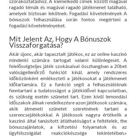
szórakoztatáshoz. A kiemelkedő címek között magával
ragadó témák és magával ragadó játékmenet található,
amelyek biztosan lekötnek. Fogadási követelmények A
bónuszok felhasználása során fontos megérteni a
fogadási követelményeket.
Mit Jelent Az, Hogy A Bónuszok
Visszaforgatása?
Akár újonc, akár tapasztalt játékos, ez az online kaszinó
mindenki számára tartogat valami különlegeset. A
felelősségteljes játék szokásaival összhangban a 20bet
valóságellenőrző funkciót kínál, amely rendszeres
időközönként emlékezteti a játékosokat a játékmenet
időtartamára. Ez a funkció segít a felhasználóknak
fenntartani a tudatosságot a játékidővel kapcsolatban,
és szükség esetén szünetet tart. Ezen kívül lemondási
időszakok állnak rendelkezésre azon játékosok számára,
akik átmeneti szünetet szeretnének tartani a
szerencsejátékokkal. A játékosok nagyra értékelik a
kaszinó által tanúsított átláthatóságot a feltételek, the
bónuszajánlatok, a kifizetési folyamatok és az
ügyfélszolgálat reakciókészsége tekintetében.»