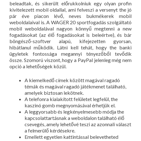
beleadtak, és sikerült előrukkolniuk egy olyan profin
kivitelezett mobil oldallal, ami felveszi a versenyt the jó
pár éve piacon lévő, neves bukmékerek mobil
weboldalaival is. A WAGER 20 sportfogadás szolgáltató
mobil weboldalával nagyon könnyű megtenni a new
fogadásokat (az élő fogadásokat is beleértve), és bár
böngésző-szoftver alapú, kifejezetten gyorsan,
hibátlanul működik. Látni kell tehát, hogy the banki
ügyletek fontossága megannyi tényezőből tevődik
össze. Szomorú viszont, hogy a PayPal jelenleg még nem
opció a lehetőségek közül.
A kiemelkedő címek között magával ragadó
témák és magával ragadó játékmenet található,
amelyek biztosan lekötnek.
A telefonra kialakított felületet legfelül, the
kaszinó gomb megnyomásával érhetjük el.
A leggyorsabb és legkényelmesebb módja the
kapcsolattartásnak a weboldalon található élő
csevegés, amely lehetővé teszi az azonnali választ
a felmerülő kérdésekre.
Emellett egyetlen kattintással belevetheted