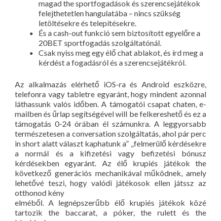
magad the sportfogadások és szerencsejátékok
felejthetetlen hangulatába – nincs szükség
letöltésekre és telepítésekre.
És a cash-out funkció sem biztosított egyelőre a
20BET sportfogadás szolgáltatónál.
Csak nyiss meg egy élő chat ablakot, és írd meg a
kérdést a fogadásról és a szerencsejátékról.
Az alkalmazás elérhető iOS-ra és Android eszközre,
telefonra vagy tabletre egyaránt, hogy mindent azonnal
láthassunk valós időben. A támogatói csapat chaten, e-
mailben és űrlap segítségével will be felkereshető és ez a
támogatás 0-24 órában él számunkra. A leggyorsabb
természetesen a conversation szolgáltatás, ahol pár perc
in short alatt választ kaphatunk a” „felmerülő kérdésekre
a normál és a kifizetési vagy befizetési bónusz
kérdésekben egyaránt. Az élő krupiés játékok the
következő generációs mechanikával működnek, amely
lehetővé teszi, hogy valódi játékosok ellen játssz az
otthonod kény
elméből. A legnépszerűbb élő krupiés játékok közé
tartozik the baccarat, a póker, the rulett és the