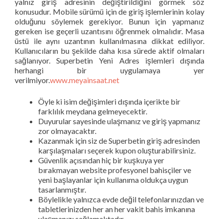
yalnız giriş adresinin değiştirildiğini görmek söz
konusudur. Mobile sürümü için de giriş işlemlerinin kolay
olduğunu söylemek gerekiyor. Bunun için yapmanız
gereken ise geçerli uzantısını öğrenmek olmalıdır. Masa
üstü ile aynı uzantının kullanılmasına dikkat ediliyor.
Kullanıcıların bu şekilde daha kısa sürede aktif olmaları
sağlanıyor. Superbetin Yeni Adres işlemleri dışında
herhangi bir uygulamaya yer
verilmiyor.
www.meyainsaat.net
Öyle ki isim değişimleri dışında içerikte bir
farklılık meydana gelmeyecektir.
Duyurular sayesinde ulaşmanız ve giriş yapmanız
zor olmayacaktır.
Kazanmak için siz de Superbetin giriş adresinden
karşılaşmaları seçerek kupon oluşturabilirsiniz.
Güvenlik açısından hiç bir kuşkuya yer
bırakmayan website profesyonel bahisçiler ve
yeni başlayanlar için kullanıma oldukça uygun
tasarlanmıştır.
Böylelikle yalnızca evde değil telefonlarınızdan ve
tabletlerinizden her an her vakit bahis imkanına
ulaşmanızı sağlamaktadır.