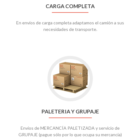
CARGA COMPLETA
En envíos de carga completa adaptamos el camión a sus
necesidades de transporte.
PALETERIA Y GRUPAJE
Envíos de MERCANCÍA PALETIZADA y servicio de
GRUPAJE (pague sólo por lo que ocupa su mercancía)