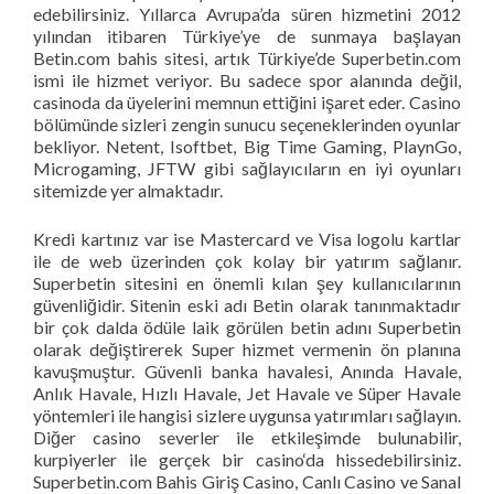
edebilirsiniz. Yıllarca Avrupa’da süren hizmetini 2012
yılından itibaren Türkiye’ye de sunmaya başlayan
Betin.com bahis sitesi, artık Türkiye’de Superbetin.com
ismi ile hizmet veriyor. Bu sadece spor alanında değil,
casinoda da üyelerini memnun ettiğini işaret eder. Casino
bölümünde sizleri zengin sunucu seçeneklerinden oyunlar
bekliyor. Netent, Isoftbet, Big Time Gaming, PlaynGo,
Microgaming, JFTW gibi sağlayıcıların en iyi oyunları
sitemizde yer almaktadır.
Kredi kartınız var ise Mastercard ve Visa logolu kartlar
ile de web üzerinden çok kolay bir yatırım sağlanır.
Superbetin sitesini en önemli kılan şey kullanıcılarının
güvenliğidir. Sitenin eski adı Betin olarak tanınmaktadır
bir çok dalda ödüle laik görülen betin adını Superbetin
olarak değiştirerek Super hizmet vermenin ön planına
kavuşmuştur. Güvenli banka havalesi, Anında Havale,
Anlık Havale, Hızlı Havale, Jet Havale ve Süper Havale
yöntemleri ile hangisi sizlere uygunsa yatırımları sağlayın.
Diğer casino severler ile etkileşimde bulunabilir,
kurpiyerler ile gerçek bir casino‘da hissedebilirsiniz.
Superbetin.com Bahis Giriş Casino, Canlı Casino ve Sanal