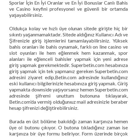
Sporlar İçin En İyi Oranlar ve En İyi Bonuslar Canlı Bahis
ve Casino keyfini profesyonel ve güvenli bir ortamda
yaşayabilirsiniz.
Oldukça kolay ve hızlı üye olunan sitede girişte hiç bir
sıkıntı yaşanmamaktadır. Sitede aldığınız Kullanıcı Adı ve
Şifrenizle giriş işlemlerini tamamlayabilirsiniz. Yüksek
bahis oranları ile bahis oynamak, farklı on line casino ve
slot oyunları ile hem eğlenmek hem kazanmak, spor
alanları ile eğlenceli bahisler yapmak için yeni adrese
giriş yapmak gerekmektedir. Superbetin.com hesabınıza
giriş yapmak için tek yapmanız gereken Superbetin.com
adresini ziyaret edip,Betin.com adresinde kullandığınız
eski kullanıcı bilgilerinizle hesabınıza giriş yapmak. Giriş
yapmakta downside yaşıyorsanız hemen Superbetin.com
adresinde şifremi unuttum butonuna tıklayarak,
Betin.com’da vermiş olduğunıuz mail adresinizle beraber
hesap şifrenizi değiştirebilirsiniz.
Burada en üst bölüme bakıldığı zaman karşınıza hemen
üye ol butonu çıkıyor. O butona tıkladığınız zaman ise
karşınıza bir üye formu beliriyor. Form üzerinde birçok