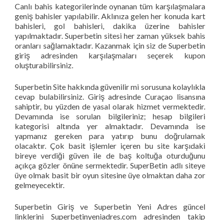
Canlı bahis kategorilerinde oynanan tüm karşılaşmalara
geniş bahisler yapılabilir. Aklınıza gelen her konuda kart
bahisleri, gol bahisleri, dakika üzerine bahisler
yapılmaktadır. Superbetin sitesi her zaman yüksek bahis
oranları sağlamaktadır. Kazanmak için siz de Superbetin
giriş adresinden karşılaşmaları seçerek kupon
oluşturabilirsiniz.
Superbetin Site hakkında güvenilir mi sorusuna kolaylıkla
cevap bulabilirsiniz. Giriş adresinde Curaçao lisansına
sahiptir, bu yüzden de yasal olarak hizmet vermektedir.
Devamında ise sorulan bilgileriniz; hesap bilgileri
kategorisi altında yer almaktadır. Devamında ise
yapmanız gereken para yatırıp bunu doğrulamak
olacaktır. Çok basit işlemler içeren bu site karşıdaki
bireye verdiği güven ile de baş koltuğa oturduğunu
açıkça gözler önüne sermektedir. SuperBetin adlı siteye
üye olmak basit bir oyun sitesine üye olmaktan daha zor
gelmeyecektir.
Superbetin Giriş ve Superbetin Yeni Adres güncel
linklerini Superbetinyeniadres.com adresinden takip