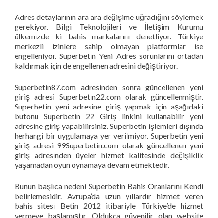
Adres detaylarının ara ara değişime uğradığını söylemek
gerekiyor. Bilgi Teknolojileri ve İletişim Kurumu
ülkemizde ki bahis markalarını denetliyor. Türkiye
merkezli izinlere sahip olmayan platformlar ise
engelleniyor. Superbetin Yeni Adres sorunlarını ortadan
kaldırmak için de engellenen adresini değiştiriyor.
Superbetin87.com adresinden sonra güncellenen yeni
giriş adresi Superbetin22.com olarak güncellenmiştir.
Superbetin yeni adresine giriş yapmak için aşağıdaki
butonu Superbetin 22 Giriş linkini kullanabilir yeni
adresine giriş yapabilirsiniz. Superbetin işlemleri dışında
herhangi bir uygulamaya yer verilmiyor. Superbetin yeni
giriş adresi 99Superbetin.com olarak güncellenen yeni
giriş adresinden üyeler hizmet kalitesinde değişiklik
yaşamadan oyun oynamaya devam etmektedir.
Bunun başlıca nedeni Superbetin Bahis Oranlarını Kendi
belirlemesidir. Avrupa’da uzun yıllardır hizmet veren
bahis sitesi Betin 2012 itibariyle Türkiye’de hizmet
vermeye başlamıştır. Oldukça güvenilir olan website