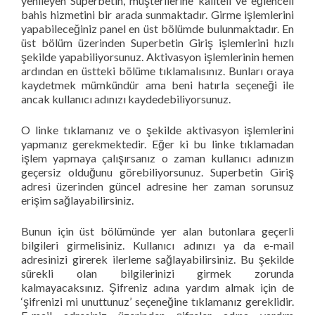
yenileyen Superbetin, müşterilerine kaliteli ve eğlenceli
bahis hizmetini bir arada sunmaktadır. Girme işlemlerini
yapabileceğiniz panel en üst bölümde bulunmaktadır. En
üst bölüm üzerinden Superbetin Giriş işlemlerini hızlı
şekilde yapabiliyorsunuz. Aktivasyon işlemlerinin hemen
ardından en üstteki bölüme tıklamalısınız. Bunları oraya
kaydetmek mümkündür ama beni hatırla seçeneği ile
ancak kullanıcı adınızı kaydedebiliyorsunuz.
O linke tıklamanız ve o şekilde aktivasyon işlemlerini
yapmanız gerekmektedir. Eğer ki bu linke tıklamadan
işlem yapmaya çalışırsanız o zaman kullanıcı adınızın
geçersiz olduğunu görebiliyorsunuz. Superbetin Giriş
adresi üzerinden güncel adresine her zaman sorunsuz
erişim sağlayabilirsiniz.
Bunun için üst bölümünde yer alan butonlara geçerli
bilgileri girmelisiniz. Kullanıcı adınızı ya da e-mail
adresinizi girerek ilerleme sağlayabilirsiniz. Bu şekilde
sürekli olan bilgilerinizi girmek zorunda
kalmayacaksınız. Şifreniz adına yardım almak için de
‘şifrenizi mi unuttunuz’ seçeneğine tıklamanız gereklidir.