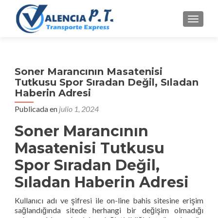
CAMBI
Soner Marancının Masatenisi
Tutkusu Spor Sıradan Değil, Sıladan
Haberin Adresi
Publicada en
julio 1, 2024
Soner Marancının
Masatenisi Tutkusu
Spor Sıradan Değil,
Sıladan Haberin Adresi
Kullanıcı adı ve şifresi ile on-line bahis sitesine erişim
sağlandığında sitede herhangi bir değişim olmadığı