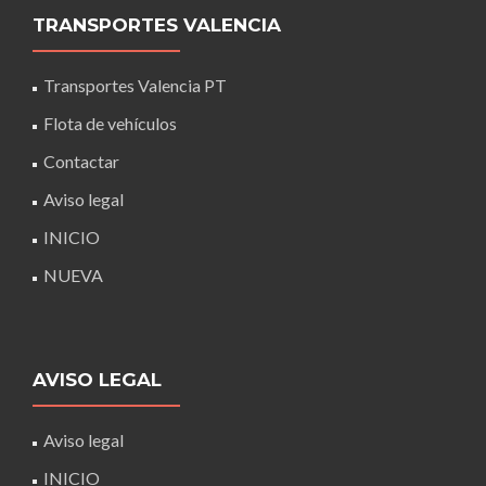
TRANSPORTES VALENCIA
Transportes Valencia PT
Flota de vehículos
Contactar
Aviso legal
INICIO
NUEVA
AVISO LEGAL
Aviso legal
INICIO