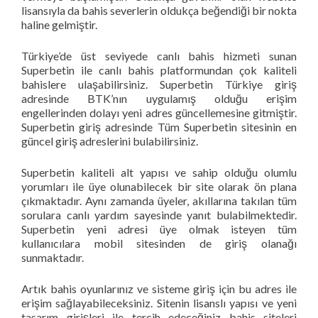
lisansıyla da bahis severlerin oldukça beğendiği bir nokta
haline gelmiştir.
Türkiye’de üst seviyede canlı bahis hizmeti sunan
Superbetin ile canlı bahis platformundan çok kaliteli
bahislere ulaşabilirsiniz. Superbetin Türkiye giriş
adresinde BTK’nın uygulamış olduğu erişim
engellerinden dolayı yeni adres güncellemesine gitmiştir.
Superbetin giriş adresinde Tüm Superbetin sitesinin en
güncel giriş adreslerini bulabilirsiniz.
Superbetin kaliteli alt yapısı ve sahip olduğu olumlu
yorumları ile üye olunabilecek bir site olarak ön plana
çıkmaktadır. Aynı zamanda üyeler, akıllarına takılan tüm
sorulara canlı yardım sayesinde yanıt bulabilmektedir.
Superbetin yeni adresi üye olmak isteyen tüm
kullanıcılara mobil sitesinden de giriş olanağı
sunmaktadır.
Artık bahis oyunlarınız ve sisteme giriş için bu adres ile
erişim sağlayabileceksiniz. Sitenin lisanslı yapısı ve yeni
tasarım girişleri ile tercih edeceğiniz bahis siteleri