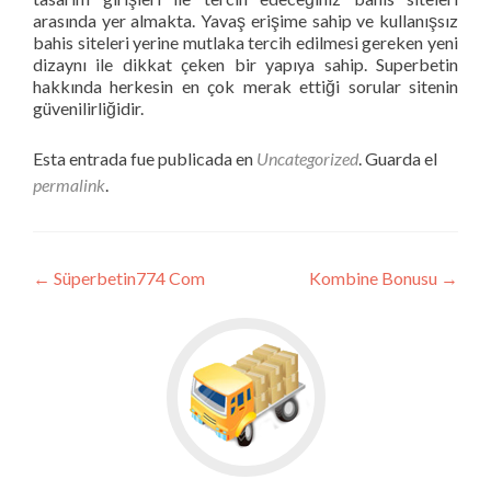
arasında yer almakta. Yavaş erişime sahip ve kullanışsız
bahis siteleri yerine mutlaka tercih edilmesi gereken yeni
dizaynı ile dikkat çeken bir yapıya sahip. Superbetin
hakkında herkesin en çok merak ettiği sorular sitenin
güvenilirliğidir.
Esta entrada fue publicada en
Uncategorized
. Guarda el
permalink
.
Navegación
←
Süperbetin774 Com
Kombine Bonusu
→
de
Go
entradas
to
CARGA
COMPLETA