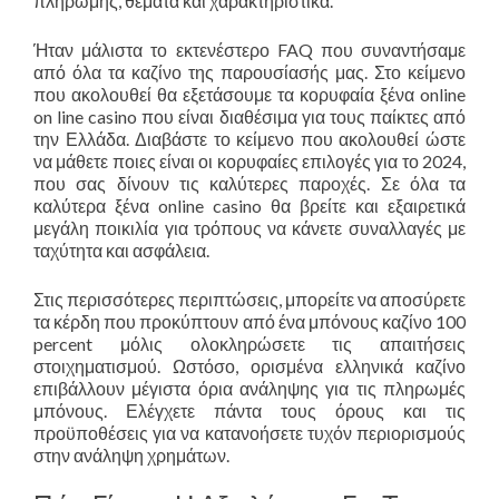
πληρωμής, θέματα και χαρακτηριστικά.
Ήταν μάλιστα το εκτενέστερο FAQ που συναντήσαμε
από όλα τα καζίνο της παρουσίασής μας. Στο κείμενο
που ακολουθεί θα εξετάσουμε τα κορυφαία ξένα online
on line casino που είναι διαθέσιμα για τους παίκτες από
την Ελλάδα. Διαβάστε το κείμενο που ακολουθεί ώστε
να μάθετε ποιες είναι οι κορυφαίες επιλογές για το 2024,
που σας δίνουν τις καλύτερες παροχές. Σε όλα τα
καλύτερα ξένα online casino θα βρείτε και εξαιρετικά
μεγάλη ποικιλία για τρόπους να κάνετε συναλλαγές με
ταχύτητα και ασφάλεια.
Στις περισσότερες περιπτώσεις, μπορείτε να αποσύρετε
τα κέρδη που προκύπτουν από ένα μπόνους καζίνο 100
percent μόλις ολοκληρώσετε τις απαιτήσεις
στοιχηματισμού. Ωστόσο, ορισμένα ελληνικά καζίνο
επιβάλλουν μέγιστα όρια ανάληψης για τις πληρωμές
μπόνους. Ελέγχετε πάντα τους όρους και τις
προϋποθέσεις για να κατανοήσετε τυχόν περιορισμούς
στην ανάληψη χρημάτων.