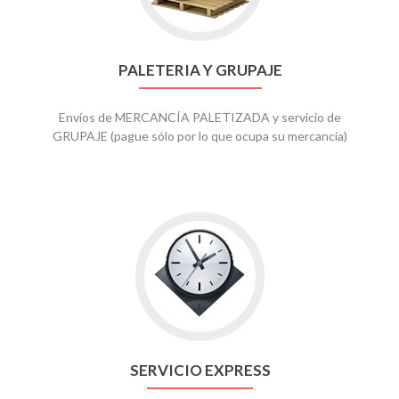
PALETERIA Y GRUPAJE
Envíos de MERCANCÍA PALETIZADA y servicio de
GRUPAJE (pague sólo por lo que ocupa su mercancía)
SERVICIO EXPRESS