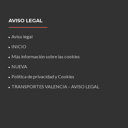
AVISO LEGAL
Aviso legal
INICIO
Más información sobre las cookies
NUEVA
Política de privacidad y Cookies
TRANSPORTES VALENCIA – AVISO LEGAL