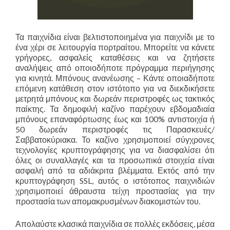
Τα παιχνίδια είναι βελτιστοποιημένα για παιχνίδι με το
ένα χέρι σε λειτουργία πορτραίτου. Μπορείτε να κάνετε
γρήγορες, ασφαλείς καταθέσεις και να ζητήσετε
αναλήψεις από οποιοδήποτε πρόγραμμα περιήγησης
για κινητά. Μπόνους ανανέωσης – Κάντε οποιαδήποτε
επόμενη κατάθεση στον ιστότοπο για να διεκδικήσετε
μετρητά μπόνους και δωρεάν περιστροφές ως τακτικός
παίκτης. Τα δημοφιλή καζίνο παρέχουν εβδομαδιαία
μπόνους επαναφόρτωσης έως και 100% αντιστοιχία ή
50 δωρεάν περιστροφές τις Παρασκευές/
Σαββατοκύριακα. Το καζίνο χρησιμοποιεί σύγχρονες
τεχνολογίες κρυπτογράφησης για να διασφαλίσει ότι
όλες οι συναλλαγές και τα προσωπικά στοιχεία είναι
ασφαλή από τα αδιάκριτα βλέμματα. Εκτός από την
κρυπτογράφηση SSL, αυτός ο ιστότοπος παιχνιδιών
χρησιμοποιεί άθραυστα τείχη προστασίας για την
προστασία των απομακρυσμένων διακομιστών του.
Απολαύστε κλασικά παιχνίδια σε πολλές εκδόσεις, μέσα