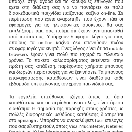
υπάρχει στην αγορά και τις κορυφαίες επιλογές που
έχετε στη διάθεσή σας για να ποντάρετε σε πολύ
διασκεδαστικά παιχνίδια παίζοντας καζίνο on-line. Σε
περίπτωση που έχετε αναρωτηθεί που έχουν πάει οι
εφαρμογές για τις ηλεκτρονικές συσκευές, θα σας
εκπλήξουμε άμα σας πούμε ότι έχουν αντικατασταθεί
από ιστότοπους. Υπάρχουν διάφοροι λόγοι για τους
οποίους τα on-line καζίνο δεν επενδύουν πλέον
σε εφαρμογές για κινητά. Ένας λόγος είναι ότι τα mobile
browsers έχουν γίνει πολύ πιο ισχυρά τα τελευταία
χρόνια. Το πακέτο καλωσορίσματος εκτείνεται στην
πρώτη σας κατάθεση, παρέχοντας χρήματα μπόνους
και δωρεάν περιστροφές για να ξεκινήσετε. Τα μπόνους
επαναφόρτωσης καταθέσεων είναι διαθέσιμα κάθε
εβδομάδα, επεκτείνοντας τον χρόνο παιχνιδιού σας.
Τα εργαλεία υπεύθυνου τζόγου, όπως τα όρια
καταθέσεων και οι περίοδοι αναστολής, είναι άμεσα
διαθέσιμα. Η σημασία της παροχής στους χρήστες με
πολλές διαφορετικές μεθόδους κατάθεσης διατηρείται
στο Spinanga . Μπορείτε να ανακαλύψετε four επιλογές
που σας εξυπηρετούν, όπως Visa, MuchBetter, Neteller,
Revolut και άλλες. Με σύντομους χρόνους επεξεργασίας