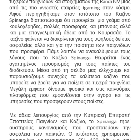
τυχερών παιχνιδιών και στοιχημάτων της Randi NV μιας
από τις πιο γνωστές εταιρείες igaming στον κόσμο.
Αφού περιηγηθήκαμε στον ιστότοπο του Καζίνο
Spinanga διαπιστώσαμε ότι προσφέρει μια γκάμα από
κουλοχέρηδες, πολλές προσφορές και μπόνους αλλά
και μια επαγγελματική άδεια από το Κουρασάο. Το
καζίνο φαίνεται να διακρίνεται για τους υψηλούς δείκτες
ασφαλείας αλλά και για την ποιότητα των παιχνιδιών
που προσφέρει. Πάμε λοιπόν να ανακαλύψουμε τους
λόγους που το Καζίνο Spinanga θεωρείται ένας
αγαπημένος προορισμός για τους παίκτες του
διαδικτύου. Μέσα από τη σελίδα μας ελέγχουμε και
παρουσιάζουμε συνεχώς τα καλύτερα καζίνο που
μπορείτε να βρείτε για να παίξετε σε τυχερά παιχνίδια.
Μεγάλη έμφαση δίνουμε, φυσικά και στις καινούριες
πλατφόρμες που εμφανίζονται στην αγορά και τις
υπηρεσίες που προσφέρουν στους παίκτες.
Με άδεια λειτουργίας από την Κυπριακή Επιτροπή
Εποπτείας Παιγνίων και Καζίνο, το Spinanga τηρεί
αυστηρούς κανονισμούς που προστατεύουν την
ασφάλεια των παικτών. Ο ιστότοπος χρησιμοποιεί
προηγμένη κρυπτογράφηση SSL 128 bit για την