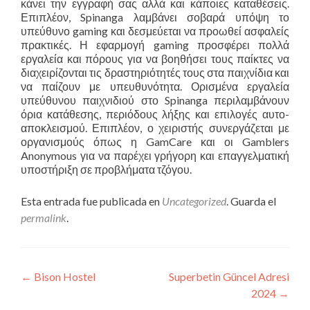
κάνει την εγγραφή σας αλλά και κάποιες καταθέσεις.
Επιπλέον, Spinanga λαμβάνει σοβαρά υπόψη το
υπεύθυνο gaming και δεσμεύεται να προωθεί ασφαλείς
πρακτικές. Η εφαρμογή gaming προσφέρει πολλά
εργαλεία και πόρους για να βοηθήσει τους παίκτες να
διαχειρίζονται τις δραστηριότητές τους στα παιχνίδια και
να παίζουν με υπευθυνότητα. Ορισμένα εργαλεία
υπεύθυνου παιχνιδιού στο Spinanga περιλαμβάνουν
όρια κατάθεσης, περιόδους λήξης και επιλογές αυτο-
αποκλεισμού. Επιπλέον, ο χειριστής συνεργάζεται με
οργανισμούς όπως η GamCare και οι Gamblers
Anonymous για να παρέχει γρήγορη και επαγγελματική
υποστήριξη σε προβλήματα τζόγου.
Esta entrada fue publicada en
Uncategorized
. Guarda el
permalink
.
Navegación
←
Bison Hostel
Superbetin Güncel Adresi
2024
→
de