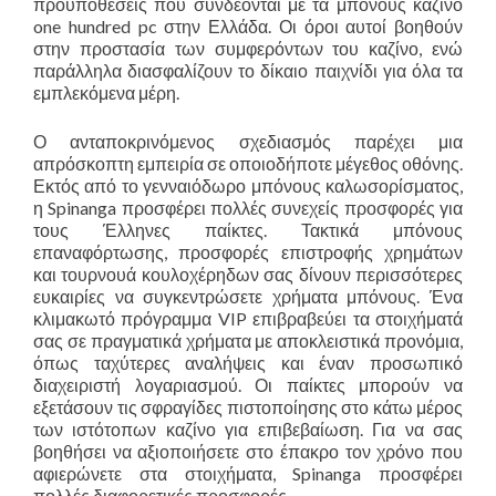
προϋποθέσεις που συνδέονται με τα μπόνους καζίνο
one hundred pc στην Ελλάδα. Οι όροι αυτοί βοηθούν
στην προστασία των συμφερόντων του καζίνο, ενώ
παράλληλα διασφαλίζουν το δίκαιο παιχνίδι για όλα τα
εμπλεκόμενα μέρη.
Ο ανταποκρινόμενος σχεδιασμός παρέχει μια
απρόσκοπτη εμπειρία σε οποιοδήποτε μέγεθος οθόνης.
Εκτός από το γενναιόδωρο μπόνους καλωσορίσματος,
η Spinanga προσφέρει πολλές συνεχείς προσφορές για
τους Έλληνες παίκτες. Τακτικά μπόνους
επαναφόρτωσης, προσφορές επιστροφής χρημάτων
και τουρνουά κουλοχέρηδων σας δίνουν περισσότερες
ευκαιρίες να συγκεντρώσετε χρήματα μπόνους. Ένα
κλιμακωτό πρόγραμμα VIP επιβραβεύει τα στοιχήματά
σας σε πραγματικά χρήματα με αποκλειστικά προνόμια,
όπως ταχύτερες αναλήψεις και έναν προσωπικό
διαχειριστή λογαριασμού. Οι παίκτες μπορούν να
εξετάσουν τις σφραγίδες πιστοποίησης στο κάτω μέρος
των ιστότοπων καζίνο για επιβεβαίωση. Για να σας
βοηθήσει να αξιοποιήσετε στο έπακρο τον χρόνο που
αφιερώνετε στα στοιχήματα, Spinanga προσφέρει
πολλές διαφορετικές προσφορές.