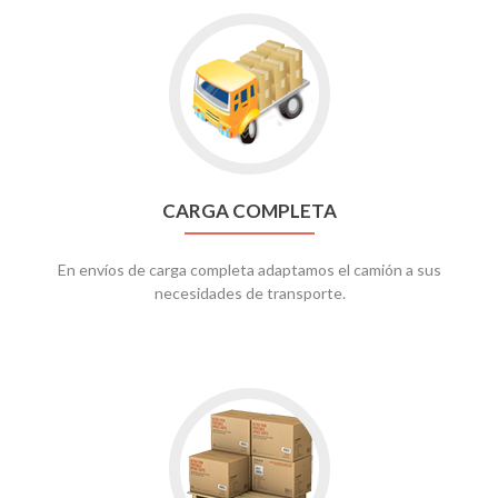
entradas
Go
to
CARGA
COMPLETA
CARGA COMPLETA
En envíos de carga completa adaptamos el camión a sus
necesidades de transporte.