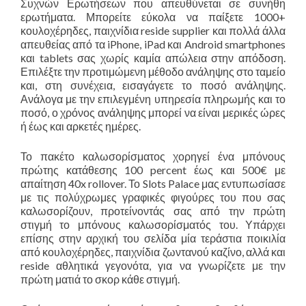
Συχνών Ερωτήσεων που απευθύνεται σε συνήθη
ερωτήματα. Μπορείτε εύκολα να παίξετε 1000+
κουλοχέρηδες, παιχνίδια reside supplier και πολλά άλλα
απευθείας από τα iPhone, iPad και Android smartphones
και tablets σας χωρίς καμία απώλεια στην απόδοση.
Επιλέξτε την προτιμώμενη μέθοδο ανάληψης στο ταμείο
και, στη συνέχεια, εισαγάγετε το ποσό ανάληψης.
Ανάλογα με την επιλεγμένη υπηρεσία πληρωμής και το
ποσό, ο χρόνος ανάληψης μπορεί να είναι μερικές ώρες
ή έως και αρκετές ημέρες.
Το πακέτο καλωσορίσματος χορηγεί ένα μπόνους
πρώτης κατάθεσης 100 percent έως και 500€ με
απαίτηση 40x rollover. Το Slots Palace μας εντυπωσίασε
με τις πολύχρωμες γραφικές φιγούρες του που σας
καλωσορίζουν, προτείνοντάς σας από την πρώτη
στιγμή το μπόνους καλωσορίσματός του. Υπάρχει
επίσης στην αρχική του σελίδα μία τεράστια ποικιλία
από κουλοχέρηδες, παιχνίδια ζωντανού καζίνο, αλλά και
reside αθλητικά γεγονότα, για να γνωρίζετε με την
πρώτη ματιά το σκορ κάθε στιγμή.