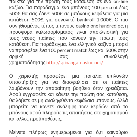
παίκτες για την πρώτη τους κατάθεση σε ένα on-line
καζίνο. Για παράδειγμα, ένα μπόνους 100 percent έως
500€ θα σας έδινε 500€ σε μπόνους κεφάλαια για μια
κατάθεση 500€, για συνολικό bankroll 1.000€. Ο πιο
συνηθισμένος τύπος μπόνους casino one hundred pc, η
προσφορά καλωσορίσματος είναι αποκλειστική για
τους νέους παίκτες που κάνουν την πρώτη τους
κατάθεση. Για παράδειγμα, ένα ελληνικό καζίνο μπορεί
να προσφέρει ένα 100 percent match έως και 500€ στην
αρχική σας συναλλαγή
χρηματοδότησης.
http://spinanga-casino.net/
Ο χειριστής προσφέρει μια ποικιλία επιλογών
υποστήριξης για να διασφαλίσει ότι οι παίκτες
λαμβάνουν την απαραίτητη βοήθεια όταν χρειάζεται.
Αφού εγγραφείτε και κάνετε την πρώτη σας κατάθεση,
θα λάβετε σε μη αναληφθέντα κεφάλαια μπόνους. Αλλά
μπορείτε να κάνετε ανάληψη των κερδών από το
μπόνους αφού πληροίτε τις απαιτήσεις στοιχηματισμού
και άλλες προϋποθέσεις.
Μείνετε πλήρως ενημερωμένοι για ό,τι καινούριο