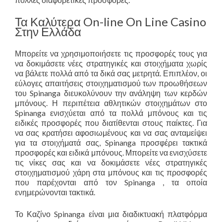
Τα Καλύτερα On-line On Line Casino
Στην Ελλάδα
Μπορείτε να χρησιμοποιήσετε τις προσφορές τους για
να δοκιμάσετε νέες στρατηγικές και στοιχήματα χωρίς
να βάλετε πολλά από τα δικά σας μετρητά. Επιπλέον, οι
εύλογες απαιτήσεις στοιχηματισμού των προωθήσεων
του Spinanga διευκολύνουν την ανάληψη των κερδών
μπόνους. Η περιπέτεια αθλητικών στοιχημάτων στο
Spinanga ενισχύεται από τα πολλά μπόνους και τις
ειδικές προσφορές που διατίθενται στους παίκτες. Για
να σας κρατήσει αφοσιωμένους και να σας ανταμείψει
για τα στοιχήματά σας, Spinanga προσφέρει τακτικά
προσφορές και ειδικά μπόνους. Μπορείτε να ενισχύσετε
τις νίκες σας και να δοκιμάσετε νέες στρατηγικές
στοιχηματισμού χάρη στα μπόνους και τις προσφορές
που παρέχονται από τον Spinanga , τα οποία
ενημερώνονται τακτικά.
Το Καζίνο Spinanga είναι μια διαδικτυακή πλατφόρμα