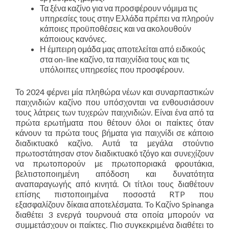
Τα ξένα καζίνο για να προσφέρουν νόμιμα τις
υπηρεσίες τους στην Ελλάδα πρέπει να πληρούν
κάποιες προϋποθέσεις και να ακολουθούν
κάποιους κανόνες.
Η έμπειρη ομάδα μας αποτελείται από ειδικούς
στα on-line καζίνο, τα παιχνίδια τους και τις
υπόλοιπες υπηρεσίες που προσφέρουν.
Το 2024 φέρνει μία πληθώρα νέων και συναρπαστικών
παιχνιδιών καζίνο που υπόσχονται να ενθουσιάσουν
τους λάτρεις των τυχερών παιχνιδιών. Είναι ένα από τα
πρώτα ερωτήματα που θέτουν όλοι οι παίκτες όταν
κάνουν τα πρώτα τους βήματα για παιχνίδι σε κάποιο
διαδικτυακό καζίνο. Αυτά τα μεγάλα στούντιο
πρωτοστάτησαν στον διαδικτυακό τζόγο και συνεχίζουν
να πρωτοπορούν με πρωτοποριακά φρουτάκια,
βελτιστοποιημένη απόδοση και δυνατότητα
αναπαραγωγής από κινητά. Οι τίτλοι τους διαθέτουν
επίσης πιστοποιημένα ποσοστά RTP που
εξασφαλίζουν δίκαια αποτελέσματα. To Καζίνο Spinanga
διαθέτει 3 ενεργά τουρνουά στα οποία μπορούν να
συμμετάσχουν οι παίκτες. Πιο συγκεκριμένα διαθέτει το