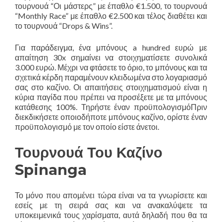
τουρνουά “Οι μάστερς” με έπαθλο €1.500, το τουρνουά
“Monthly Race” με έπαθλο €2.500 και τέλος διαθέτει και
το τουρνουά “Drops & Wins”.
Για παράδειγμα, ένα μπόνους a hundred ευρώ με
απαίτηση 30x σημαίνει να στοιχηματίσετε συνολικά
3.000 ευρώ. Μέχρι να φτάσετε το όριο, το μπόνους και τα
σχετικά κέρδη παραμένουν κλειδωμένα στο λογαριασμό
σας στο καζίνο. Οι απαιτήσεις στοιχηματισμού είναι η
κύρια παγίδα που πρέπει να προσέξετε με τα μπόνους
κατάθεσης 100%. Τηρήστε έναν προϋπολογισμόΠριν
διεκδικήσετε οποιοδήποτε μπόνους καζίνο, ορίστε έναν
προϋπολογισμό με τον οποίο είστε άνετοι.
Τουρνουά Του Καζίνο
Spinanga
Το μόνο που απομένει τώρα είναι να τα γνωρίσετε και
εσείς με τη σειρά σας και να ανακαλύψετε τα
υποκειμενικά τους χαρίσματα, αυτά δηλαδή που θα τα