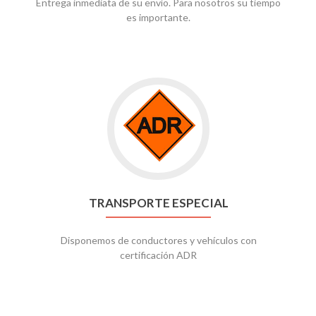
Entrega inmediata de su envío. Para nosotros su tiempo
es importante.
TRANSPORTE ESPECIAL
Disponemos de conductores y vehículos con
certificación ADR