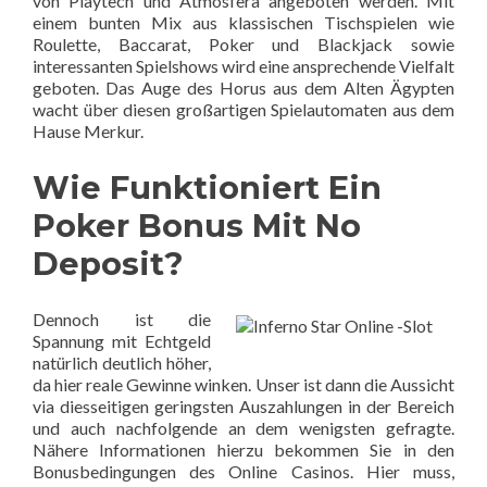
von Playtech und Atmosfera angeboten werden. Mit
einem bunten Mix aus klassischen Tischspielen wie
Roulette, Baccarat, Poker und Blackjack sowie
interessanten Spielshows wird eine ansprechende Vielfalt
geboten. Das Auge des Horus aus dem Alten Ägypten
wacht über diesen großartigen Spielautomaten aus dem
Hause Merkur.
Wie Funktioniert Ein
Poker Bonus Mit No
Deposit?
Dennoch ist die
Spannung mit Echtgeld
natürlich deutlich höher,
da hier reale Gewinne winken. Unser ist dann die Aussicht
via diesseitigen geringsten Auszahlungen in der Bereich
und auch nachfolgende an dem wenigsten gefragte.
Nähere Informationen hierzu bekommen Sie in den
Bonusbedingungen des Online Casinos. Hier muss,