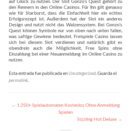
auf Glück zu nutzen. Der Slot Gonzo’s Quest gehört zu
den Rennern in den Online Casinos. Für ihn gilt genauso
wie für Starburst, dass die Einfachheit hier ein echtes
Erfolgsrezept ist. Außerdem hat der Slot ein anderes
Design und nutzt nicht das Walzensystem. Bei Gonzo’s
Quest können Symbole nur von oben nach unten fallen,
was saftige Gewinne bedeutet. Freispiele Casino lassen
sich bei diesem Slot verdienen und natürlich gibt es
obendrein auch die Möglichkeit, Free Spins ohne
Einzahlung bei einer Neuanmeldung im Online Casino zu
nutzen.
Esta entrada fue publicada en
Uncategorized
. Guarda el
permalink
.
Navegación
←
1 250+ Spielautomaten Kostenlos Ohne Anmeldung
Spielen
de
Sizzling Hot Deluxe
→
entradas