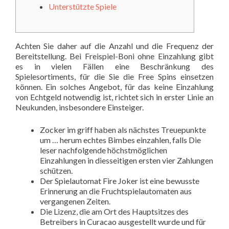
Unterstützte Spiele
Achten Sie daher auf die Anzahl und die Frequenz der
Bereitstellung. Bei Freispiel-Boni ohne Einzahlung gibt
es in vielen Fällen eine Beschränkung des
Spielesortiments, für die Sie die Free Spins einsetzen
können.
Ein solches Angebot, für das keine Einzahlung
von Echtgeld notwendig ist, richtet sich in erster Linie an
Neukunden, insbesondere Einsteiger.
Zocker im griff haben als nächstes Treuepunkte
um … herum echtes Bimbes einzahlen, falls Die
leser nachfolgende höchstmöglichen
Einzahlungen in diesseitigen ersten vier Zahlungen
schützen.
Der Spielautomat Fire Joker ist eine bewusste
Erinnerung an die Fruchtspielautomaten aus
vergangenen Zeiten.
Die Lizenz, die am Ort des Hauptsitzes des
Betreibers in Curacao ausgestellt wurde und für