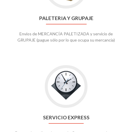
PALETERIA Y GRUPAJE
Envíos de MERCANCÍA PALETIZADA y servicio de
GRUPAJE (pague sólo por lo que ocupa su mercancía)
SERVICIO EXPRESS