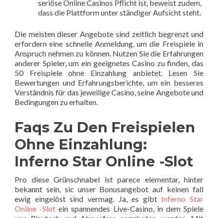
seriöse Online Casinos Pflicht ist, beweist zudem,
dass die Plattform unter ständiger Aufsicht steht.
Die meisten dieser Angebote sind zeitlich begrenzt und
erfordern eine schnelle Anmeldung, um die Freispiele in
Anspruch nehmen zu können. Nutzen Sie die Erfahrungen
anderer Spieler, um ein geeignetes Casino zu finden, das
50 Freispiele ohne Einzahlung anbietet. Lesen Sie
Bewertungen und Erfahrungsberichte, um ein besseres
Verständnis für das jeweilige Casino, seine Angebote und
Bedingungen zu erhalten.
Faqs Zu Den Freispielen
Ohne Einzahlung:
Inferno Star Online -Slot
Pro diese Grünschnabel ist parece elementar, hinter
bekannt sein, sic unser Bonusangebot auf keinen fall
ewig eingelöst sind vermag. Ja, es gibt
Inferno Star
Online -Slot
ein spannendes Live-Casino, in dem Spiele