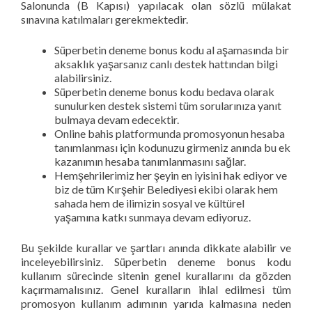
Salonunda (B Kapısı) yapılacak olan sözlü mülakat
sınavına katılmaları gerekmektedir.
Süperbetin deneme bonus kodu al aşamasında bir
aksaklık yaşarsanız canlı destek hattından bilgi
alabilirsiniz.
Süperbetin deneme bonus kodu bedava olarak
sunulurken destek sistemi tüm sorularınıza yanıt
bulmaya devam edecektir.
Online bahis platformunda promosyonun hesaba
tanımlanması için kodunuzu girmeniz anında bu ek
kazanımın hesaba tanımlanmasını sağlar.
Hemşehrilerimiz her şeyin en iyisini hak ediyor ve
biz de tüm Kırşehir Belediyesi ekibi olarak hem
sahada hem de ilimizin sosyal ve kültürel
yaşamına katkı sunmaya devam ediyoruz.
Bu şekilde kurallar ve şartları anında dikkate alabilir ve
inceleyebilirsiniz. Süperbetin deneme bonus kodu
kullanım sürecinde sitenin genel kurallarını da gözden
kaçırmamalısınız. Genel kuralların ihlal edilmesi tüm
promosyon kullanım adımının yarıda kalmasına neden