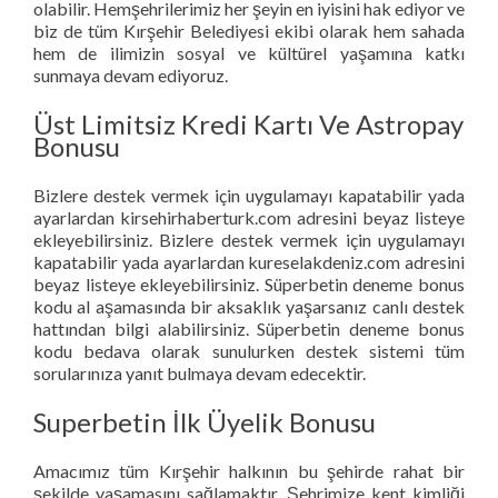
olabilir. Hemşehrilerimiz her şeyin en iyisini hak ediyor ve
biz de tüm Kırşehir Belediyesi ekibi olarak hem sahada
hem de ilimizin sosyal ve kültürel yaşamına katkı
sunmaya devam ediyoruz.
Üst Limitsiz Kredi Kartı Ve Astropay
Bonusu
Bizlere destek vermek için uygulamayı kapatabilir yada
ayarlardan kirsehirhaberturk.com adresini beyaz listeye
ekleyebilirsiniz. Bizlere destek vermek için uygulamayı
kapatabilir yada ayarlardan kureselakdeniz.com adresini
beyaz listeye ekleyebilirsiniz. Süperbetin deneme bonus
kodu al aşamasında bir aksaklık yaşarsanız canlı destek
hattından bilgi alabilirsiniz. Süperbetin deneme bonus
kodu bedava olarak sunulurken destek sistemi tüm
sorularınıza yanıt bulmaya devam edecektir.
Superbetin İlk Üyelik Bonusu
Amacımız tüm Kırşehir halkının bu şehirde rahat bir
şekilde yaşamasını sağlamaktır. Şehrimize kent kimliği