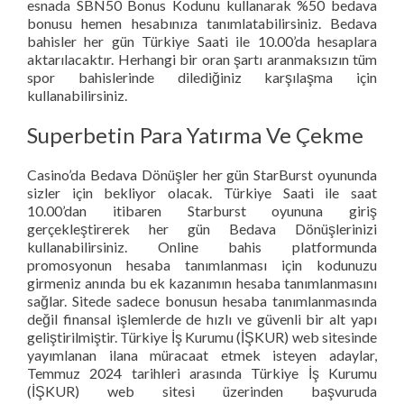
esnada SBN50 Bonus Kodunu kullanarak %50 bedava
bonusu hemen hesabınıza tanımlatabilirsiniz. Bedava
bahisler her gün Türkiye Saati ile 10.00’da hesaplara
aktarılacaktır. Herhangi bir oran şartı aranmaksızın tüm
spor bahislerinde dilediğiniz karşılaşma için
kullanabilirsiniz.
Superbetin Para Yatırma Ve Çekme
Casino’da Bedava Dönüşler her gün StarBurst oyununda
sizler için bekliyor olacak. Türkiye Saati ile saat
10.00’dan itibaren Starburst oyununa giriş
gerçekleştirerek her gün Bedava Dönüşlerinizi
kullanabilirsiniz. Online bahis platformunda
promosyonun hesaba tanımlanması için kodunuzu
girmeniz anında bu ek kazanımın hesaba tanımlanmasını
sağlar. Sitede sadece bonusun hesaba tanımlanmasında
değil finansal işlemlerde de hızlı ve güvenli bir alt yapı
geliştirilmiştir. Türkiye İş Kurumu (İŞKUR) web sitesinde
yayımlanan ilana müracaat etmek isteyen adaylar,
Temmuz 2024 tarihleri arasında Türkiye İş Kurumu
(İŞKUR) web sitesi üzerinden başvuruda