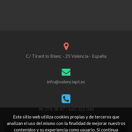
C/ Tirant lo Blanc - 25 Valencia - España
info@valenciapt.es
96 374 38 47 / 660 322 048
Este sitio web utiliza cookies propias y de terceros que
analizan el uso del mismo con la finalidad de mejorar nuestros
contenidos y su experiencia como usuario. Si continua