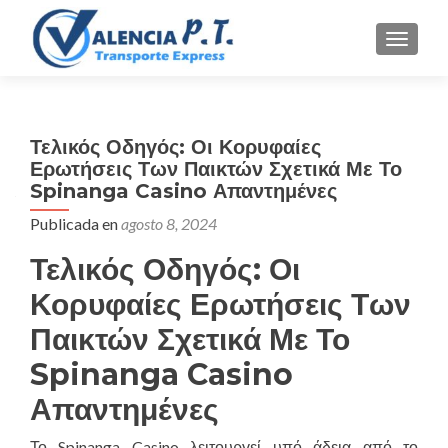
CAMBI
Τελικός Οδηγός: Οι Κορυφαίες
Ερωτήσεις Των Παικτών Σχετικά Με Το
Spinanga Casino Απαντημένες
Publicada en
agosto 8, 2024
Τελικός Οδηγός: Οι
Κορυφαίες Ερωτήσεις Των
Παικτών Σχετικά Με Το
Spinanga Casino
Απαντημένες
Το Spinanga Casino λειτουργεί υπό άδεια από το