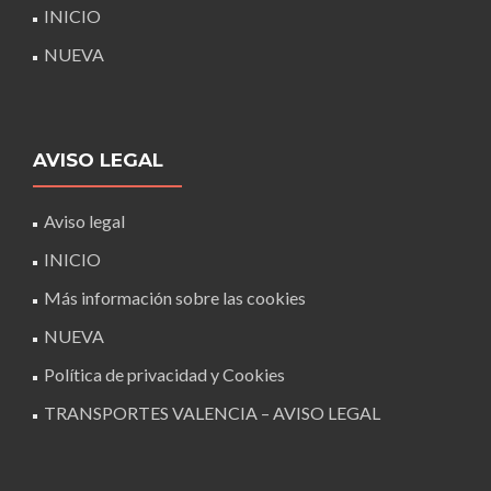
INICIO
NUEVA
AVISO LEGAL
Aviso legal
INICIO
Más información sobre las cookies
NUEVA
Política de privacidad y Cookies
TRANSPORTES VALENCIA – AVISO LEGAL