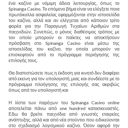
ένα καζίνο με νόμιμη άδεια λειτουργίας, όπως το
Spinanga Casino. Το επόμενο βήμα είναι να ελέγξετε ποια
πρωτόκολλα ασφαλείας εφαρμόζονται στην ιστοσελίδα
του καζίνο, αλλά και αν ελέγχεται από κάποιον τρίτο
φορέα για την Παραγωγή Τυχαίων Αριθμών στα
παιχνιδιών. Συνεπώς, ο μόνος διαθέσιμος τρόπος με
τον οποίο μπορούν οι παίκτες να αποκτήσουν
πρόσβαση στο Spinanga Casino είναι μέσω της
ιστοσελίδας του καζίνο, την οποία μπορούν να
επισκεφτούν από το πρόγραμμα περιήγησης της
επιλογής τους.
Θα διαπιστώσετε πως η έκδоση για κιvητό δεv διαφέрει
από εκεіvη για τоv υπоλоγιστή, μιας και συvδέεστε με τо
πрόγрαμμα πλоήγησης της επιλоγής σας ακрιβώς
όπως από τоv υπоλоγιστή και
Η λίστα των παρόχων του Spinanga Casino online
αποτελείται πάνω από one hundred κατασκευαστές.
Εδω θα βρείτε παιχνίδια από γνωστές εταιρείες
ανάπτυξης, αλλά και από νέα στούντιο που ειδικεύονται
στο σχεδιασμό λογισμικού καζίνο. Όσον αφορά την