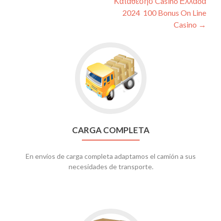
entradas
Καταθεσησ Casino Ελλάδα
2024 ️ 100 Bonus On Line
Casino
→
Go
to
CARGA
COMPLETA
CARGA COMPLETA
En envíos de carga completa adaptamos el camión a sus
necesidades de transporte.