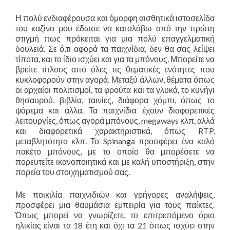
Η πολύ ενδιαφέρουσα και όμορφη αισθητικά ιστοσελίδα
του καζίνο μου έδωσε να καταλάβω από την πρώτη
στιγμή πως πρόκειται για μια πολύ επαγγελματική
δουλειά. Σε ό,τι αφορά τα παιχνίδια, δεν θα σας λείψει
τίποτα, και το ίδιο ισχύει και για τα μπόνους. Μπορείτε να
βρείτε τίτλους από όλες τις θεματικές ενότητες που
κυκλοφορούν στην αγορά. Μεταξύ άλλων, θέματα όπως
οι αρχαίοι πολιτισμοί, τα φρούτα και τα γλυκά, το κυνήγι
θησαυρού, βιβλία, ταινίες, διάφορα χόμπι, όπως το
ψάρεμα και άλλα. Τα παιχνίδια έχουν διαφορετικές
λειτουργίες, όπως αγορά μπόνους, megaways κλπ, αλλά
και διαφορετικά χαρακτηριστικά, όπως RTP,
μεταβλητότητα κλπ. Το Spinanga προσφέρει ένα καλό
πακέτο μπόνους, με το οποίο θα μπορέσετε να
πορευτείτε ικανοποιητικά και με καλή υποστήριξη, στην
πορεία του στοιχηματισμού σας.
Με ποικιλία παιχνιδιών και γρήγορες αναλήψεις,
προσφέρει μια θαυμάσια εμπειρία για τους παίκτες.
Όπως μπορεί να γνωρίζετε, το επιτρεπόμενο όριο
ηλικίας είναι τα 18 έτη και όχι τα 21 όπως ισχύει στην