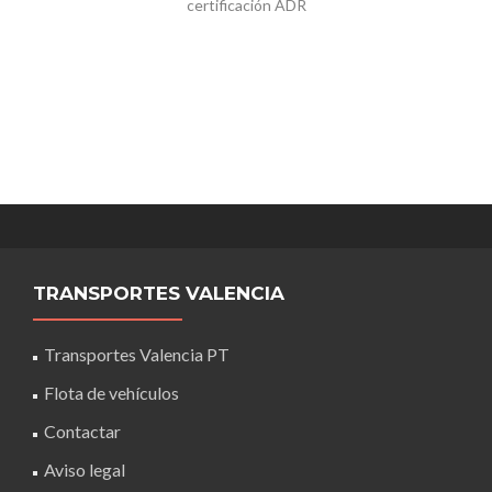
certificación ADR
TRANSPORTES VALENCIA
Transportes Valencia PT
Flota de vehículos
Contactar
Aviso legal