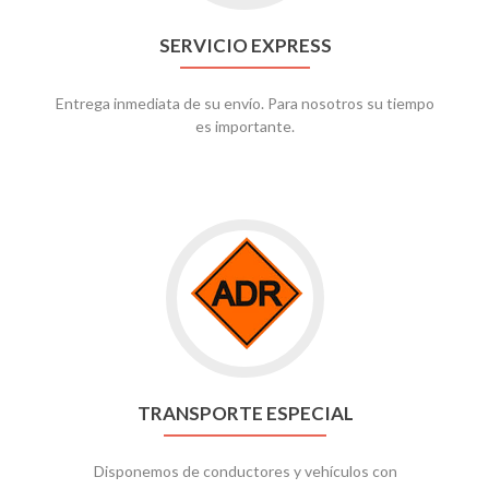
SERVICIO EXPRESS
Entrega inmediata de su envío. Para nosotros su tiempo
es importante.
TRANSPORTE ESPECIAL
Disponemos de conductores y vehículos con