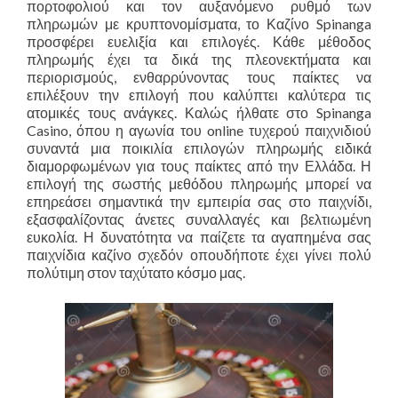
πορτοφολιού και τον αυξανόμενο ρυθμό των
πληρωμών με κρυπτονομίσματα, το Καζίνο Spinanga
προσφέρει ευελιξία και επιλογές. Κάθε μέθοδος
πληρωμής έχει τα δικά της πλεονεκτήματα και
περιορισμούς, ενθαρρύνοντας τους παίκτες να
επιλέξουν την επιλογή που καλύπτει καλύτερα τις
ατομικές τους ανάγκες. Καλώς ήλθατε στο Spinanga
Casino, όπου η αγωνία του online τυχερού παιχνιδιού
συναντά μια ποικιλία επιλογών πληρωμής ειδικά
διαμορφωμένων για τους παίκτες από την Ελλάδα. Η
επιλογή της σωστής μεθόδου πληρωμής μπορεί να
επηρεάσει σημαντικά την εμπειρία σας στο παιχνίδι,
εξασφαλίζοντας άνετες συναλλαγές και βελτιωμένη
ευκολία. Η δυνατότητα να παίζετε τα αγαπημένα σας
παιχνίδια καζίνο σχεδόν οπουδήποτε έχει γίνει πολύ
πολύτιμη στον ταχύτατο κόσμο μας.