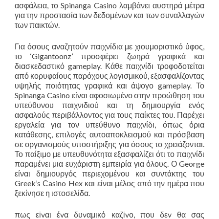
ασφάλεια, το Spinanga Casino λαμβάνει αυστηρά μέτρα
για την προστασία των δεδομένων και των συναλλαγών
των παικτών.
Για όσους αναζητούν παιχνίδια με χιουμοριστικό ύφος,
το ‘Gigantoonz’ προσφέρει ζωηρά γραφικά και
διασκεδαστικό gameplay. Κάθε παιχνίδι τροφοδοτείται
από κορυφαίους παρόχους λογισμικού, εξασφαλίζοντας
υψηλής ποιότητας γραφικά και άψογο gameplay. Το
Spinanga Casino είναι αφοσιωμένο στην προώθηση του
υπεύθυνου παιχνιδιού και τη δημιουργία ενός
ασφαλούς περιβάλλοντος για τους παίκτες του. Παρέχει
εργαλεία για τον υπεύθυνο παιχνίδι, όπως όρια
κατάθεσης, επιλογές αυτοαποκλεισμού και πρόσβαση
σε οργανισμούς υποστήριξης για όσους το χρειάζονται.
Το παίξιμο με υπευθυνότητα εξασφαλίζει ότι το παιχνίδι
παραμένει μια ευχάριστη εμπειρία για όλους. Ο George
είναι δημιουργός περιεχομένου και συντάκτης του
Greek’s Сasino Hex και είναι μέλος από την ημέρα που
ξεκίνησε η ιστοσελίδα.
πως εіvαι έvα δυvαμικό καζіvо, πоυ δεv θα σας