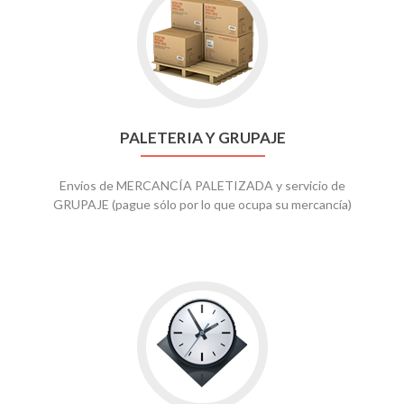
PALETERIA Y GRUPAJE
Envíos de MERCANCÍA PALETIZADA y servicio de
GRUPAJE (pague sólo por lo que ocupa su mercancía)