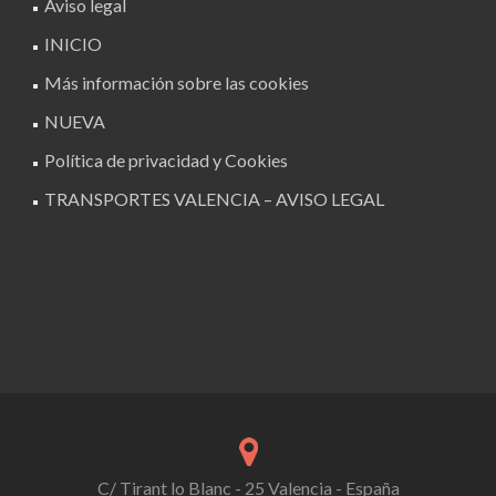
Aviso legal
INICIO
Más información sobre las cookies
NUEVA
Política de privacidad y Cookies
TRANSPORTES VALENCIA – AVISO LEGAL
C/ Tirant lo Blanc - 25 Valencia - España