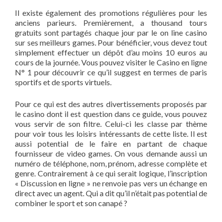
Il existe également des promotions régulières pour les
anciens parieurs. Premièrement, a thousand tours
gratuits sont partagés chaque jour par le on line casino
sur ses meilleurs games. Pour bénéficier, vous devez tout
simplement effectuer un dépôt d’au moins 10 euros au
cours de la journée. Vous pouvez visiter le Casino en ligne
N° 1 pour découvrir ce qu’il suggest en termes de paris
sportifs et de sports virtuels.
Pour ce qui est des autres divertissements proposés par
le casino dont il est question dans ce guide, vous pouvez
vous servir de son filtre. Celui-ci les classe par thème
pour voir tous les loisirs intéressants de cette liste. Il est
aussi potential de le faire en partant de chaque
fournisseur de video games. On vous demande aussi un
numéro de téléphone, nom, prénom, adresse complète et
genre. Contrairement à ce qui serait logique, l’inscription
« Discussion en ligne » ne renvoie pas vers un échange en
direct avec un agent. Qui a dit qu’il n’était pas potential de
combiner le sport et son canapé ?