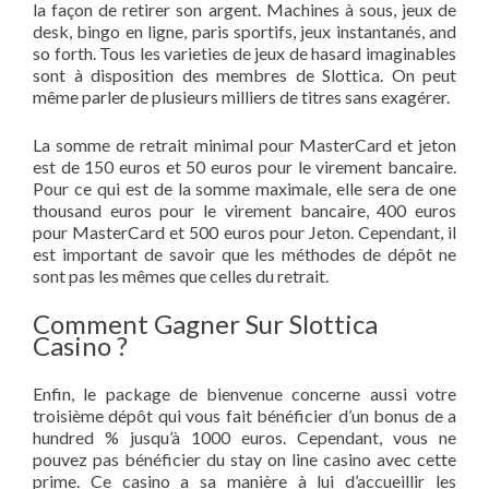
la façon de retirer son argent. Machines à sous, jeux de
desk, bingo en ligne, paris sportifs, jeux instantanés, and
so forth. Tous les varieties de jeux de hasard imaginables
sont à disposition des membres de Slottica. On peut
même parler de plusieurs milliers de titres sans exagérer.
La somme de retrait minimal pour MasterCard et jeton
est de 150 euros et 50 euros pour le virement bancaire.
Pour ce qui est de la somme maximale, elle sera de one
thousand euros pour le virement bancaire, 400 euros
pour MasterCard et 500 euros pour Jeton. Cependant, il
est important de savoir que les méthodes de dépôt ne
sont pas les mêmes que celles du retrait.
Comment Gagner Sur Slottica
Casino ?
Enfin, le package de bienvenue concerne aussi votre
troisième dépôt qui vous fait bénéficier d’un bonus de a
hundred % jusqu’à 1000 euros. Cependant, vous ne
pouvez pas bénéficier du stay on line casino avec cette
prime. Ce casino a sa manière à lui d’accueillir les