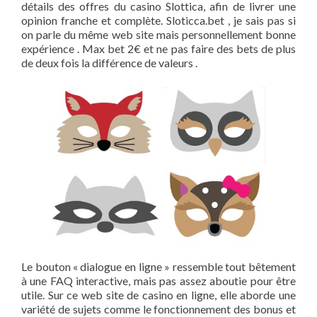
détails des offres du casino Slottica, afin de livrer une
opinion franche et complète. Sloticca.bet , je sais pas si
on parle du même web site mais personnellement bonne
expérience . Max bet 2€ et ne pas faire des bets de plus
de deux fois la différence de valeurs .
Le bouton « dialogue en ligne » ressemble tout bêtement
à une FAQ interactive, mais pas assez aboutie pour être
utile. Sur ce web site de casino en ligne, elle aborde une
variété de sujets comme le fonctionnement des bonus et