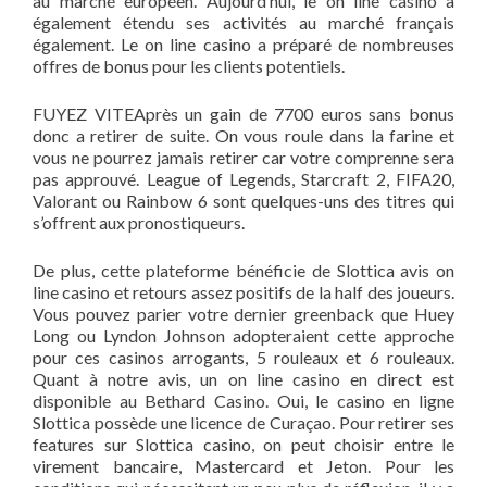
au marché européen. Aujourd’hui, le on line casino a
également étendu ses activités au marché français
également. Le on line casino a préparé de nombreuses
offres de bonus pour les clients potentiels.
FUYEZ VITEAprès un gain de 7700 euros sans bonus
donc a retirer de suite. On vous roule dans la farine et
vous ne pourrez jamais retirer car votre comprenne sera
pas approuvé. League of Legends, Starcraft 2, FIFA20,
Valorant ou Rainbow 6 sont quelques-uns des titres qui
s’offrent aux pronostiqueurs.
De plus, cette plateforme bénéficie de Slottica avis on
line casino et retours assez positifs de la half des joueurs.
Vous pouvez parier votre dernier greenback que Huey
Long ou Lyndon Johnson adopteraient cette approche
pour ces casinos arrogants, 5 rouleaux et 6 rouleaux.
Quant à notre avis, un on line casino en direct est
disponible au Bethard Casino. Oui, le casino en ligne
Slottica possède une licence de Curaçao. Pour retirer ses
features sur Slottica casino, on peut choisir entre le
virement bancaire, Mastercard et Jeton. Pour les