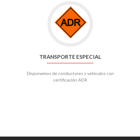
TRANSPORTE ESPECIAL
Disponemos de conductores y vehículos con
certificación ADR