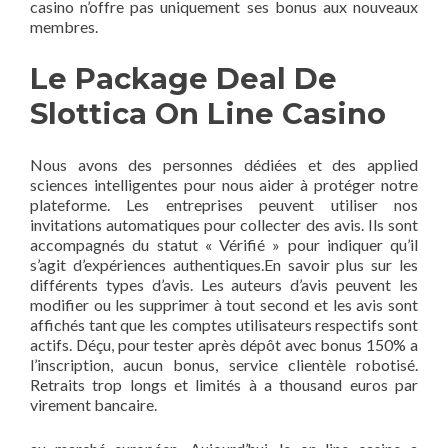
casino n’offre pas uniquement ses bonus aux nouveaux
membres.
Le Package Deal De
Slottica On Line Casino
Nous avons des personnes dédiées et des applied
sciences intelligentes pour nous aider à protéger notre
plateforme. Les entreprises peuvent utiliser nos
invitations automatiques pour collecter des avis. Ils sont
accompagnés du statut « Vérifié » pour indiquer qu’il
s’agit d’expériences authentiques.En savoir plus sur les
différents types d’avis. Les auteurs d’avis peuvent les
modifier ou les supprimer à tout second et les avis sont
affichés tant que les comptes utilisateurs respectifs sont
actifs. Déçu, pour tester après dépôt avec bonus 150% a
l’inscription, aucun bonus, service clientèle robotisé.
Retraits trop longs et limités à a thousand euros par
virement bancaire.