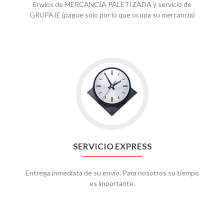
Envíos de MERCANCÍA PALETIZADA y servicio de
GRUPAJE (pague sólo por lo que ocupa su mercancía)
SERVICIO EXPRESS
Entrega inmediata de su envío. Para nosotros su tiempo
es importante.