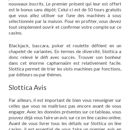
nouveaux inscrits. Le premier présent qui leur est offert
est le bonus sans dépôt. Celui-ci est de 50 tours gratuits
que vous allez utiliser sur l’une des machines à sous
sélectionnée par la maison. Pour en profiter, vous devez
tout simplement ouvrir et confirmer votre compte sur ce
casino.
Blackjack, baccara, poker et roulette défilent en un
chapelet de variantes. En termes de diversité, Slottica a
donc relevé le défi avec succès. Trouver son bonheur
dans cet énorme capharnaüm est relativement facile.
Slottica permet de trier les slots machines par fonctions,
par éditeurs ou par thèmes.
Slottica Avis
Par ailleurs, il est important de bien vous renseigner sur
celles que vous ne maîtrisez pas encore avant de vous
engager. Avec les données présentes sur ce tableau, vous
pouvez déjà vous faire un avis sur ce on line casino online.
Avant de vous livrer tous les détails sur Slottica on line
casino, il est essential de vous faire un premier avis en