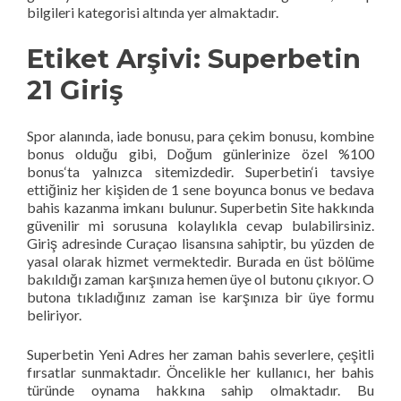
bilgileri kategorisi altında yer almaktadır.
Etiket Arşivi: Superbetin
21 Giriş
Spor alanında, iade bonusu, para çekim bonusu, kombine
bonus olduğu gibi, Doğum günlerinize özel %100
bonus‘ta yalnızca sitemizdedir. Superbetin‘i tavsiye
ettiğiniz her kişiden de 1 sene boyunca bonus ve bedava
bahis kazanma imkanı bulunur. Superbetin Site hakkında
güvenilir mi sorusuna kolaylıkla cevap bulabilirsiniz.
Giriş adresinde Curaçao lisansına sahiptir, bu yüzden de
yasal olarak hizmet vermektedir. Burada en üst bölüme
bakıldığı zaman karşınıza hemen üye ol butonu çıkıyor. O
butona tıkladığınız zaman ise karşınıza bir üye formu
beliriyor.
Superbetin Yeni Adres her zaman bahis severlere, çeşitli
fırsatlar sunmaktadır. Öncelikle her kullanıcı, her bahis
türünde oynama hakkına sahip olmaktadır. Bu