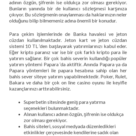
adının özgün, şifrenin ise oldukça zor olması gerekiyor.
Bunların yanında bir de kullanıcı sözleşmesi karşınıza
çıkıyor. Bu sözleşmenin onaylanması da haklarınızın neler
olduğunu bilip bilmemeniz adına önemli bir konudur.
Para çekim işlemlerinde de Banka havalesi ve jeton
cüzdan kullanılmaktadır. Jeton kart ve jeton cüzdan
sistemi 10 TL ‘den başlayarak yatırımlarınızı kabul eder.
Eğer kripto paranız var ise bir çok farklı kripto para ile
yatırım sağlanır. Bir çok bahis severin kullandığı popüler
yatırım yöntemi Papara ‘da aktiftir. Anında Papara ya da
Papara yöntemleri ile papara hesabına sahip olan her
bahis sever siteye yatırım yapabilmektedir. Poker, Rulet,
Bakara ve daha bir çok on line casino oyunu ile keyifle
kazançlarınızı arttırabilirsiniz.
Superbetin sitesinde geniş para yatırma
seçenekleri bulunmaktadır.
Alınan kullanıcı adının özgün, şifrenin ise oldukça
zor olması gerekiyor.
Bahis siteleri, sosyal medyada düzenledikleri
etkinlikler çerçevesinde kendilerine sadık olan