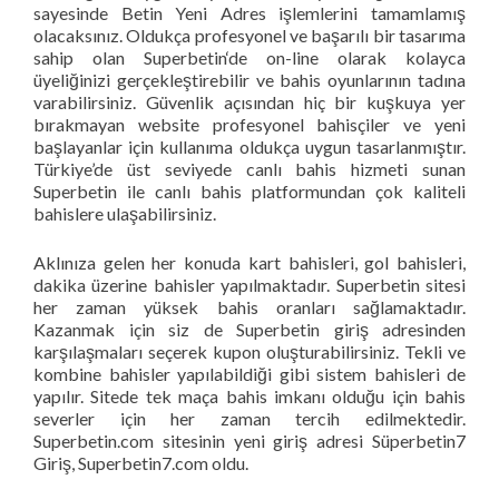
sayesinde Betin Yeni Adres işlemlerini tamamlamış
olacaksınız. Oldukça profesyonel ve başarılı bir tasarıma
sahip olan Superbetin‘de on-line olarak kolayca
üyeliğinizi gerçekleştirebilir ve bahis oyunlarının tadına
varabilirsiniz. Güvenlik açısından hiç bir kuşkuya yer
bırakmayan website profesyonel bahisçiler ve yeni
başlayanlar için kullanıma oldukça uygun tasarlanmıştır.
Türkiye’de üst seviyede canlı bahis hizmeti sunan
Superbetin ile canlı bahis platformundan çok kaliteli
bahislere ulaşabilirsiniz.
Aklınıza gelen her konuda kart bahisleri, gol bahisleri,
dakika üzerine bahisler yapılmaktadır. Superbetin sitesi
her zaman yüksek bahis oranları sağlamaktadır.
Kazanmak için siz de Superbetin giriş adresinden
karşılaşmaları seçerek kupon oluşturabilirsiniz. Tekli ve
kombine bahisler yapılabildiği gibi sistem bahisleri de
yapılır. Sitede tek maça bahis imkanı olduğu için bahis
severler için her zaman tercih edilmektedir.
Superbetin.com sitesinin yeni giriş adresi Süperbetin7
Giriş, Superbetin7.com oldu.