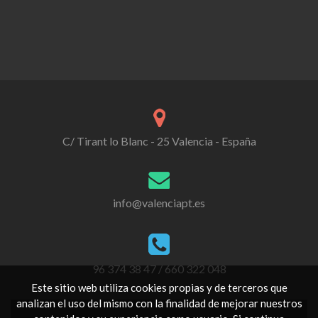
C/ Tirant lo Blanc - 25 Valencia - España
info@valenciapt.es
96 374 38 47 / 660 322 048
Este sitio web utiliza cookies propias y de terceros que
analizan el uso del mismo con la finalidad de mejorar nuestros