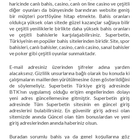
haricinde canlı bahis, casino, canlı on line casino ve çeşitli
diğer oyunları da bünyesinde barındıran website geniş
bir müşteri portföyüne hitap etmekte. Bahis oranları
oldukça yüksek olan sitede güzel kazançlar sağlaya bilir
ve çeşitli yeniliklerle birlikte daha yüksek bahis oranları
ve çeşitli bahislerle karşılaşabilirsiniz. Superbetin,
Türkiye’nin en popüler bahis sitelerinden biridir. Site, spor
bahisleri, canlı bahisler, casino, canlı casino, sanal bahisler
ve poker gibi çeşitli oyunlar sunmaktadır.
E-mail adresiniz üzerinden şifreler adına yardım
alacaksınız. Gizlilik unsurlarına bağlı olarak bu konuda ki
çalışmaların maillerden yürütülmesine özen gösterildiğini
de söylemeliyiz. Superbetin Türkiye giriş adresinde
BTK’nın uygulamış olduğu erişim engellerinden dolayı
yeni adres güncellemesine gitmiştir. Superbetin giriş
adresinde Tüm Superbetin sitesinin en güncel giriş
adreslerini bulabilirsiniz. En güvenilir giriş adresi olan
sitemizde anında Güncel olan tüm bonuslardan ve yeni
giriş adreslerinden anında haberiniz olsun.
Buradan sorumlu bahis ya da genel koşullarına göz