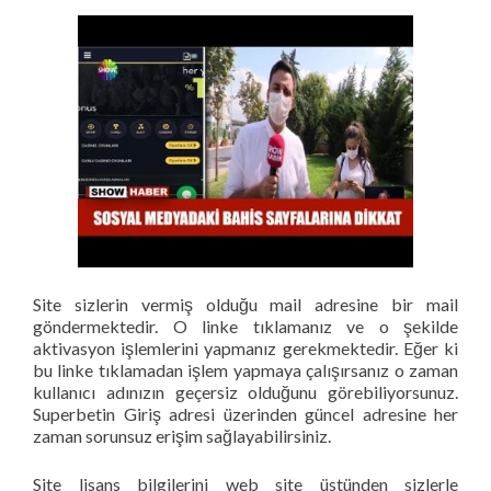
Site sizlerin vermiş olduğu mail adresine bir mail
göndermektedir. O linke tıklamanız ve o şekilde
aktivasyon işlemlerini yapmanız gerekmektedir. Eğer ki
bu linke tıklamadan işlem yapmaya çalışırsanız o zaman
kullanıcı adınızın geçersiz olduğunu görebiliyorsunuz.
Superbetin Giriş adresi üzerinden güncel adresine her
zaman sorunsuz erişim sağlayabilirsiniz.
Site lisans bilgilerini web site üstünden sizlerle