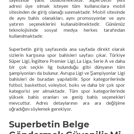
adresi üye olmak isteyen tüm kullanıcılara mobil
sitesinden de giriş olanağı sunmaktadır. Mobil sitesinde
de aynı bahis olanakları, aynı promosyonlar ve aynı
yatırım seçeneklerini kullanabilmektedir. Günümüz
teknolojisinde sosyal medya herkes tarafından
kullanılmaktadır.
Superbetin giriş sayfasında ana sayfada direkt olarak
sizlerin karşısına spor bahisleri sayfası çıkar. Türkiye
Süper Ligi, İngiltere Premier Ligi, La Liga, Serie A ve daha
bir çok seçkin lig bulunduğu gibi dünyanın tüm
şampiyonları da bulunur. Avrupa Ligi ve Şampiyonlar Ligi
bahisleri de buradan yapılabilir. Spor kategorilerinde
futbol, basketbol, voleybol, boks ve daha bir çok spor
kategorisi yer almaktadır. Tüm spor kategorilerinde
yüksek bahis oranları ve geniş bahis seçenekleri
mevcuttur. Adres detaylarının ara ara değişime
uğradığını söylemek gerekiyor.
Superbetin Belge