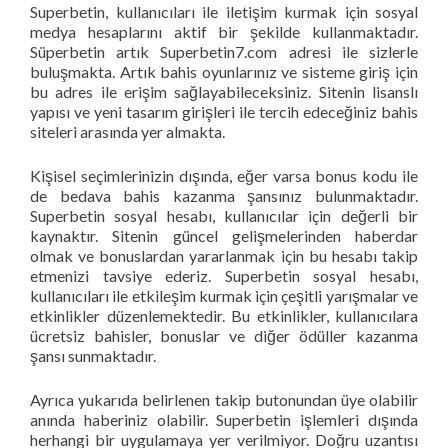
Superbetin, kullanıcıları ile iletişim kurmak için sosyal
medya hesaplarını aktif bir şekilde kullanmaktadır.
Süperbetin artık Superbetin7.com adresi ile sizlerle
buluşmakta. Artık bahis oyunlarınız ve sisteme giriş için
bu adres ile erişim sağlayabileceksiniz. Sitenin lisanslı
yapısı ve yeni tasarım girişleri ile tercih edeceğiniz bahis
siteleri arasında yer almakta.
Kişisel seçimlerinizin dışında, eğer varsa bonus kodu ile
de bedava bahis kazanma şansınız bulunmaktadır.
Superbetin sosyal hesabı, kullanıcılar için değerli bir
kaynaktır. Sitenin güncel gelişmelerinden haberdar
olmak ve bonuslardan yararlanmak için bu hesabı takip
etmenizi tavsiye ederiz. Superbetin sosyal hesabı,
kullanıcıları ile etkileşim kurmak için çeşitli yarışmalar ve
etkinlikler düzenlemektedir. Bu etkinlikler, kullanıcılara
ücretsiz bahisler, bonuslar ve diğer ödüller kazanma
şansı sunmaktadır.
Ayrıca yukarıda belirlenen takip butonundan üye olabilir
anında haberiniz olabilir. Superbetin işlemleri dışında
herhangi bir uygulamaya yer verilmiyor. Doğru uzantısı