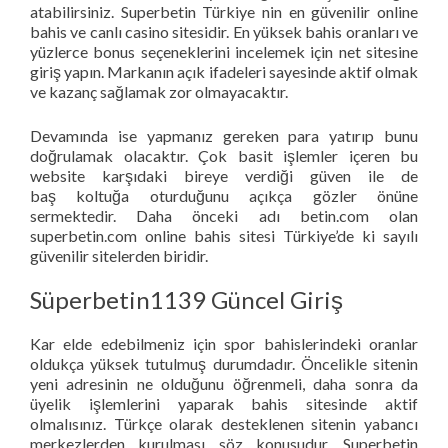
atabilirsiniz. Superbetin Türkiye nin en güvenilir online
bahis ve canlı casino sitesidir. En yüksek bahis oranları ve
yüzlerce bonus seçeneklerini incelemek için net sitesine
giriş yapın. Markanın açık ifadeleri sayesinde aktif olmak
ve kazanç sağlamak zor olmayacaktır.
Devamında ise yapmanız gereken para yatırıp bunu
doğrulamak olacaktır. Çok basit işlemler içeren bu
website karşıdaki bireye verdiği güven ile de
baş koltuğa oturduğunu açıkça gözler önüne
sermektedir. Daha önceki adı betin.com olan
superbetin.com online bahis sitesi Türkiye’de ki sayılı
güvenilir sitelerden biridir.
Süperbetin1139 Güncel Giriş
Kar elde edebilmeniz için spor bahislerindeki oranlar
oldukça yüksek tutulmuş durumdadır. Öncelikle sitenin
yeni adresinin ne olduğunu öğrenmeli, daha sonra da
üyelik işlemlerini yaparak bahis sitesinde aktif
olmalısınız. Türkçe olarak desteklenen sitenin yabancı
merkezlerden kurulması söz konusudur. Superbetin