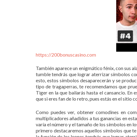
https://200bonuscasino.com
También aparece un enigmático fénix, con sus ala
tumble tendrás que lograr aterrizar símbolos c
esto, estos símbolos desaparecerán y se produc
tipo de tragaperras, te recomendamos que prueb
Tiger en la que bailarás hasta el cansancio. En e
que si eres fan de lo retro, pues estás en el sitio c
Como puedes ver, obtener comodines en combi
multiplicadores añadidos a tus ganancias en est
varía el número y el tamaño de los símbolos en l
primero destacaremos aquellos símbolos que te 
la función de los leones tendrás que lograr ater