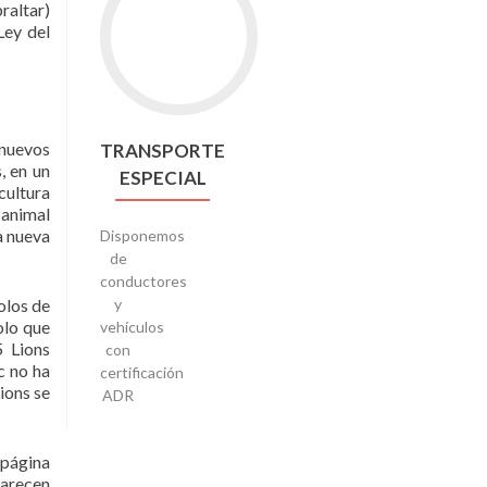
raltar)
Ley del
 nuevos
TRANSPORTE
, en un
ESPECIAL
cultura
 animal
a nueva
Disponemos
de
conductores
olos de
y
olo que
vehículos
5 Lions
con
c no ha
certificación
ions se
ADR
 página
parecen