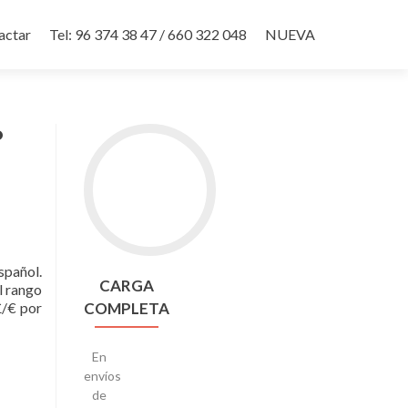
actar
Tel: 96 374 38 47 / 660 322 048
NUEVA
o
Go
to
CARGA
COMPLETA
spañol.
CARGA
l rango
£/€ por
COMPLETA
En
envíos
de