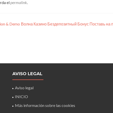
arda el
permalink
.
tion & Demo
Волна Казино Бездепозитный Бонус Поставь на 
AVISO LEGAL
Aviso legal
INICIO
Más información sobre las cookies