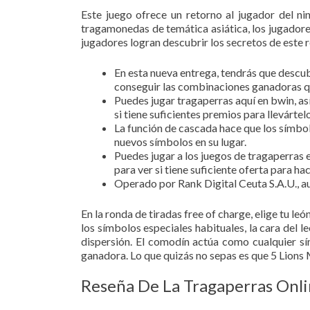
Este juego ofrece un retorno al jugador del nin
tragamonedas de temática asiática, los jugadores
jugadores logran descubrir los secretos de este r
En esta nueva entrega, tendrás que descub
conseguir las combinaciones ganadoras qu
Puedes jugar tragaperras aquí en bwin, a
si tiene suficientes premios para llevártel
La función de cascada hace que los símb
nuevos símbolos en su lugar.
Puedes jugar a los juegos de tragaperras
para ver si tiene suficiente oferta para hac
Operado por Rank Digital Ceuta S.A.U., a
En la ronda de tiradas free of charge, elige tu l
los símbolos especiales habituales, la cara del
dispersión. El comodín actúa como cualquier sí
ganadora. Lo que quizás no sepas es que 5 Lions 
Reseña De La Tragaperras Onl