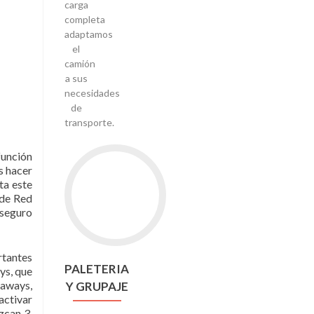
carga
completa
adaptamos
el
camión
a sus
necesidades
de
transporte.
función
s hacer
ta este
 de Red
aseguro
rtantes
PALETERIA
ys, que
gaways,
Y GRUPAJE
activar
zcan 3,