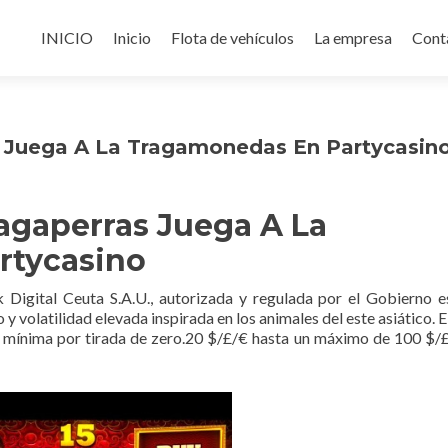
Ir
al
INICIO
Inicio
Flota de vehículos
La empresa
Cont
contenido
 Juega A La Tragamonedas En Partycasin
agaperras Juega A La
rtycasino
gital Ceuta S.A.U., autorizada y regulada por el Gobierno e
olatilidad elevada inspirada en los animales del este asiático. E
a mínima por tirada de zero.20 $/£/€ hasta un máximo de 100 $/