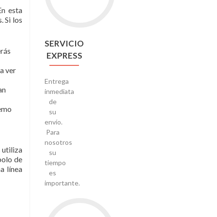
En esta
 Si los
SERVICIO
erás
EXPRESS
a ver
Entrega
an
inmediata
de
demo
su
envío.
Para
nosotros
utiliza
su
bolo de
tiempo
a línea
es
importante.