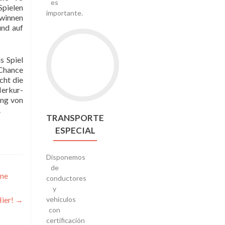
es
Spielen
importante.
ewinnen
und auf
s Spiel
 Chance
cht die
Merkur-
ung von
.
TRANSPORTE
ESPECIAL
Disponemos
de
hne
conductores
y
Hier!
→
vehículos
con
certificación