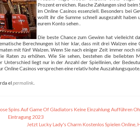
Prozent erreichen. Rasche Zahlungen sind beim 
im Online Casinos essenziell. Besonders bei G
wollt ihr die Summe schnell ausgezahlt haben 
eurem Konto sehen .
Die beste Chance zum Gewinn hat vielleicht da
matische Berechnungen ist hier klar, dass mit drei Walzen eine
omaten mit fünf Walzen. Wenn Sie nach einiger Zeit immer noch ni
 die Raten zu erhöhen. Wie Sie sehen, bestehen die beliebten 
r Unterschied liegt nur in der Anzahl der Spiellinien, der Bedeut
r Online Casinos versprechen eine relativ hohe Auszahlungsquote
arda el
permalink
.
ose Spins Auf Game Of Gladiators Keine Einzahlung Aufführen O
Eintragung 2023
Jetzt Lucky Lady's Charm Kostenlos Spielen Online, 