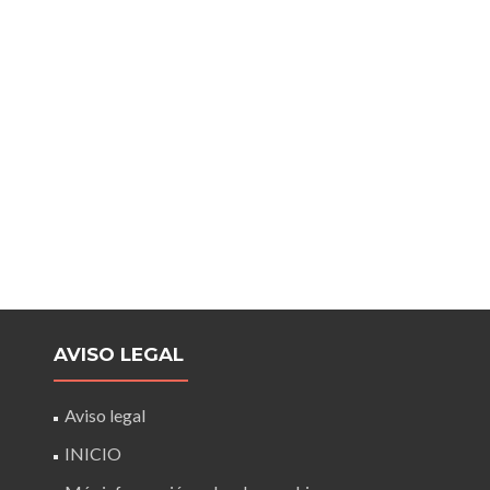
AVISO LEGAL
Aviso legal
INICIO