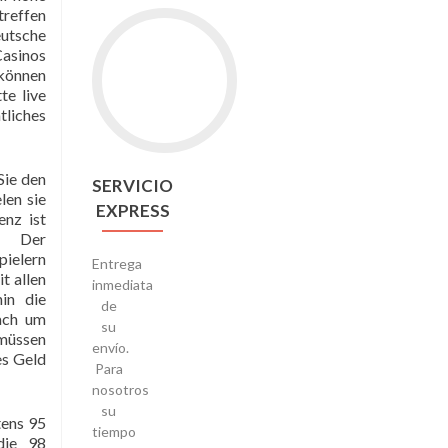
treffen
eutsche
Casinos
 können
te live
tliches
Sie den
SERVICIO
len sie
EXPRESS
enz ist
r. Der
pielern
Entrega
t allen
inmediata
in die
de
each um
su
 müssen
envío.
es Geld
Para
nosotros
su
tens 95
tiempo
die 98