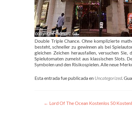
Double Triple Chance. Ohne komplizierte mathe
besteht, schneller zu gewinnen als bei Spielaut
gleichen Zeichen herausfallen, versuchen Sie,
Spielutomaten zumeist aus klassischen Slots. De
Symbolen und den Risikospielen. Alle neue Merku
Esta entrada fue publicada en
Uncategorized
. Gu
Navegación
←
Lord Of The Ocean Kostenlos 50 Kostenl
de
entradas