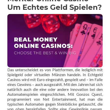
Um Echtes Geld Spielen?
Das unterscheidet es von Plattformen, die lediglich mit
Spielgeld oder virtuellen Münzen handeln. In Echtgeld
Casinos wird mit Euro eingezahlt, gespielt und – im Falle
eines Gewinns – auch ausgezahlt. Mit den Jahren hat sich
natürlich auch die eine oder andere Innovation bei den
Automatenspielen eingeschlichen. Mit Gonzos Quest,
programmiert von Net Entertainment, hat man die
typischen Automaten gegen Steinblöcke getauscht, die
von oben hereinfallen. Sollte eine Gewinnlinie passen,