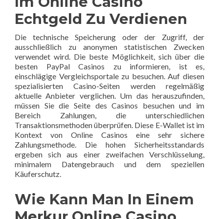
Im Online Casino
Echtgeld Zu Verdienen
Die technische Speicherung oder der Zugriff, der
ausschließlich zu anonymen statistischen Zwecken
verwendet wird. Die beste Möglichkeit, sich über die
besten PayPal Casinos zu informieren, ist es,
einschlägige Vergleichsportale zu besuchen. Auf diesen
spezialisierten Casino-Seiten werden regelmäßig
aktuelle Anbieter verglichen. Um das herauszufinden,
müssen Sie die Seite des Casinos besuchen und im
Bereich Zahlungen, die unterschiedlichen
Transaktionsmethoden überprüfen. Diese E-Wallet ist im
Kontext von Online Casinos eine sehr sichere
Zahlungsmethode. Die hohen Sicherheitsstandards
ergeben sich aus einer zweifachen Verschlüsselung,
minimalem Datengebrauch und dem speziellen
Käuferschutz.
Wie Kann Man In Einem
Merkur Online Casino