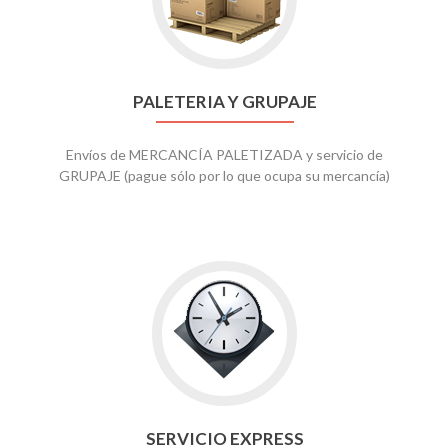
PALETERIA Y GRUPAJE
Envíos de MERCANCÍA PALETIZADA y servicio de
GRUPAJE (pague sólo por lo que ocupa su mercancía)
SERVICIO EXPRESS