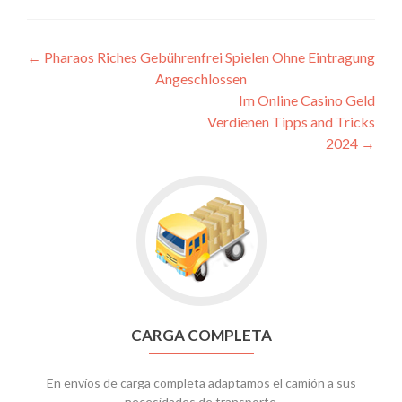
Navegación
←
Pharaos Riches Gebührenfrei Spielen Ohne Eintragung
Angeschlossen
de
Im Online Casino Geld
entradas
Verdienen Tipps and Tricks
2024
→
Go
to
CARGA
COMPLETA
CARGA COMPLETA
En envíos de carga completa adaptamos el camión a sus
necesidades de transporte.