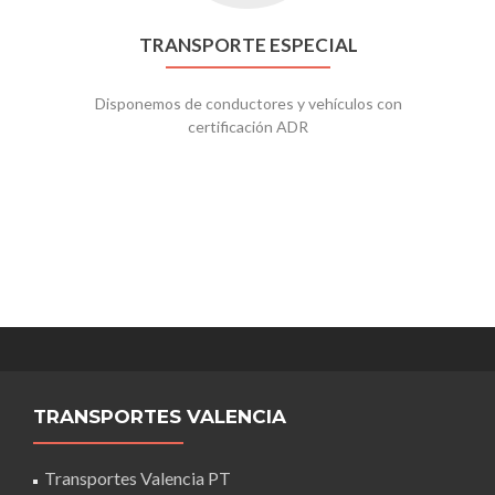
TRANSPORTE ESPECIAL
Disponemos de conductores y vehículos con
certificación ADR
TRANSPORTES VALENCIA
Transportes Valencia PT