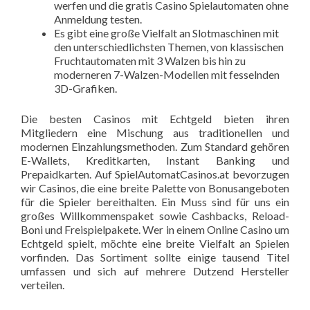
werfen und die gratis Casino Spielautomaten ohne
Anmeldung testen.
Es gibt eine große Vielfalt an Slotmaschinen mit
den unterschiedlichsten Themen, von klassischen
Fruchtautomaten mit 3 Walzen bis hin zu
moderneren 7-Walzen-Modellen mit fesselnden
3D-Grafiken.
Die besten Casinos mit Echtgeld bieten ihren
Mitgliedern eine Mischung aus traditionellen und
modernen Einzahlungsmethoden. Zum Standard gehören
E-Wallets, Kreditkarten, Instant Banking und
Prepaidkarten. Auf SpielAutomatCasinos.at bevorzugen
wir Casinos, die eine breite Palette von Bonusangeboten
für die Spieler bereithalten. Ein Muss sind für uns ein
großes Willkommenspaket sowie Cashbacks, Reload-
Boni und Freispielpakete. Wer in einem Online Casino um
Echtgeld spielt, möchte eine breite Vielfalt an Spielen
vorfinden. Das Sortiment sollte einige tausend Titel
umfassen und sich auf mehrere Dutzend Hersteller
verteilen.