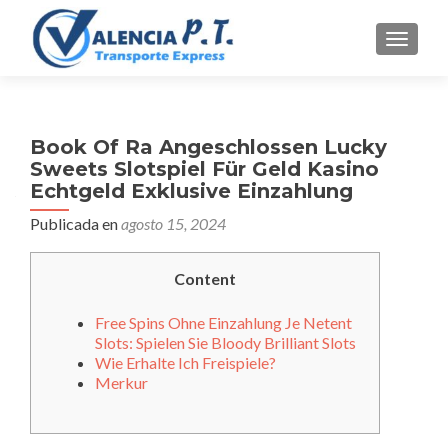
CAMBI
Book Of Ra Angeschlossen Lucky
Sweets Slotspiel Für Geld Kasino
Echtgeld Exklusive Einzahlung
Publicada en
agosto 15, 2024
Content
Free Spins Ohne Einzahlung Je Netent
Slots: Spielen Sie Bloody Brilliant Slots
Wie Erhalte Ich Freispiele?
Merkur