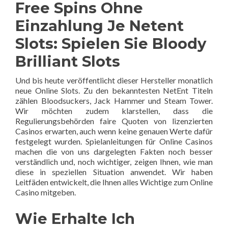
Free Spins Ohne
Einzahlung Je Netent
Slots: Spielen Sie Bloody
Brilliant Slots
Und bis heute veröffentlicht dieser Hersteller monatlich
neue Online Slots. Zu den bekanntesten NetEnt Titeln
zählen Bloodsuckers, Jack Hammer und Steam Tower.
Wir möchten zudem klarstellen, dass die
Regulierungsbehörden faire Quoten von lizenzierten
Casinos erwarten, auch wenn keine genauen Werte dafür
festgelegt wurden. Spielanleitungen für Online Casinos
machen die von uns dargelegten Fakten noch besser
verständlich und, noch wichtiger, zeigen Ihnen, wie man
diese in speziellen Situation anwendet. Wir haben
Leitfäden entwickelt, die Ihnen alles Wichtige zum Online
Casino mitgeben.
Wie Erhalte Ich