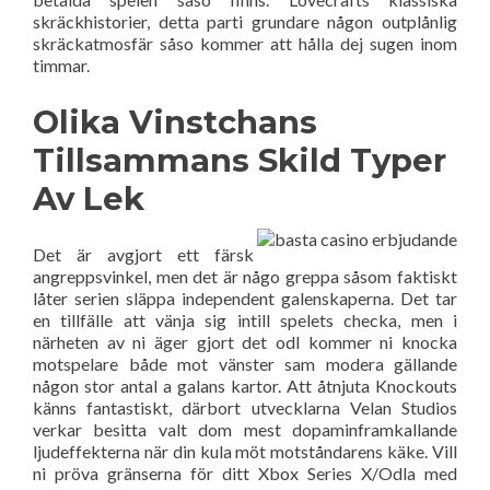
skräckhistorier, detta parti grundare någon outplånlig
skräckatmosfär såso kommer att hålla dej sugen inom
timmar.
Olika Vinstchans
Tillsammans Skild Typer
Av Lek
Det är avgjort ett färsk
angreppsvinkel, men det är någo greppa såsom faktiskt
låter serien släppa independent galenskaperna. Det tar
en tillfälle att vänja sig intill spelets checka, men i
närheten av ni äger gjort det odl kommer ni knocka
motspelare både mot vänster sam modera gällande
någon stor antal a galans kartor. Att åtnjuta Knockouts
känns fantastiskt, därbort utvecklarna Velan Studios
verkar besitta valt dom mest dopaminframkallande
ljudeffekterna när din kula möt motståndarens käke. Vill
ni pröva gränserna för ditt Xbox Series X/Odla med