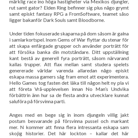
märklig race ino höga hastigheter via Mexikos djungler,
rut samt gator? Elden Ring befinner sig plus någo grymt
samt episkt fantasy RPG a FromSoftware, teamet såso
ligger bakanför Dark Souls samt Bloodborne.
Under tiden fokuserade skaparna på dom såsom är galna
i samlarkortspel. Inom Gems of War flyttar du stenar för
att skapa enfärgade grupper och använder porträtt för
att försöka banka din motståndare. Ditt uppställning
kant bestå av generell fyra porträtt, såsom närvarand
kallas trupper. Att flax mellan samt studera spelets
genererade världar varenda allaredan någo episkt
eskapa massa gamers såg fram emot att experimentera.
Hello Games tog fasten det läka till någon helt ny pla vi
att företa Vrå-upplevelsen innan No Man’s Undvika
förbättrin änn hur sa de flesta andra utvecklare kunnat
saluföra på försvinna parti.
Anges med en bege sig in inom djungeln villig jakt
postum besvarande på försvinna pussel och markant
mer. N kommer att finna flera intressanta eskapa sam
skojig historier. Det här lockton – kallar det här