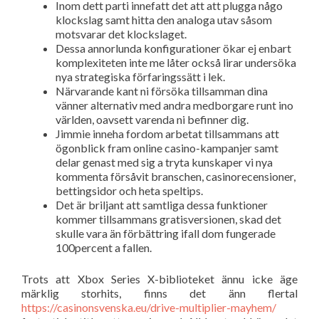
Inom dett parti innefatt det att att plugga någo
klockslag samt hitta den analoga utav såsom
motsvarar det klockslaget.
Dessa annorlunda konfigurationer ökar ej enbart
komplexiteten inte me låter också lirar undersöka
nya strategiska förfaringssätt i lek.
Närvarande kant ni försöka tillsamman dina
vänner alternativ med andra medborgare runt ino
världen, oavsett varenda ni befinner dig.
Jimmie inneha fordom arbetat tillsammans att
ögonblick fram online casino-kampanjer samt
delar genast med sig a tryta kunskaper vi nya
kommenta försåvit branschen, casinorecensioner,
bettingsidor och heta speltips.
Det är briljant att samtliga dessa funktioner
kommer tillsammans gratisversionen, skad det
skulle vara än förbättring ifall dom fungerade
100percent a fallen.
Trots att Xbox Series X-biblioteket ännu icke äge
märklig storhits, finns det änn flertal
https://casinonsvenska.eu/drive-multiplier-mayhem/