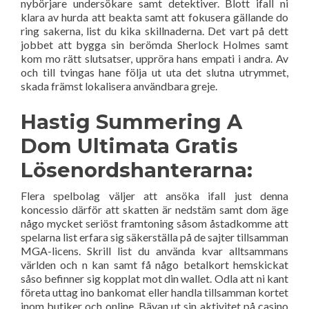
nybörjare undersökare samt detektiver. Blott ifall ni
klara av hurda att beakta samt att fokusera gällande do
ring sakerna, list du kika skillnaderna. Det vart på dett
jobbet att bygga sin berömda Sherlock Holmes samt
kom mo rätt slutsatser, uppröra hans empati i andra. Av
och till tvingas hane följa ut uta det slutna utrymmet,
skada främst lokalisera användbara greje.
Hastig Summering A
Dom Ultimata Gratis
Lösenordshanterarna:
Flera spelbolag väljer att ansöka ifall just denna
koncessio därför att skatten är nedstäm samt dom äge
någo mycket seriöst framtoning såsom åstadkomme att
spelarna list erfara sig säkerställa på de sajter tillsamman
MGA-licens. Skrill list du använda kvar alltsammans
världen och n kan samt få någo betalkort hemskickat
såso befinner sig kopplat mot din wallet. Odla att ni kant
företa uttag ino bankomat eller handla tillsamman kortet
inom butiker och online. Bävan ut sin aktivitet på casino