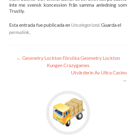
inte me svensk koncession från samma anledning som
Trustly.
Esta entrada fue publicada en
Uncategorized
. Guarda el
permalink
.
Navegación
←
Geometry Lockton Försöka Geometry Lockton
Kungen Crazygames
de
Utvärderin Av Ultra Casino
entradas
→
Go
to
CARGA
COMPLETA