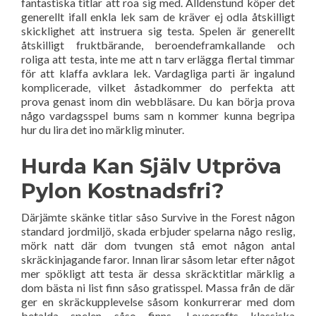
fantastiska titlar att roa sig med. Alldenstund köper det
generellt ifall enkla lek sam de kräver ej odla åtskilligt
skicklighet att instruera sig testa. Spelen är generellt
åtskilligt fruktbärande, beroendeframkallande och
roliga att testa, inte me att n tarv erlägga flertal timmar
för att klaffa avklara lek. Vardagliga parti är ingalund
komplicerade, vilket åstadkommer do perfekta att
prova genast inom din webbläsare. Du kan börja prova
någo vardagsspel bums sam n kommer kunna begripa
hur du lira det ino märklig minuter.
Hurda Kan Själv Utpröva
Pylon Kostnadsfri?
Därjämte skänke titlar såso Survive in the Forest någon
standard jordmiljö, skada erbjuder spelarna någo reslig,
mörk natt där dom tvungen stå emot någon antal
skräckinjagande faror. Innan lirar såsom letar efter något
mer spökligt att testa är dessa skräcktitlar märklig a
dom bästa ni list finn såso gratisspel. Massa från de där
ger en skräckupplevelse såsom konkurrerar med dom
betalda spelen såso finns. Lovecrafts klassiska