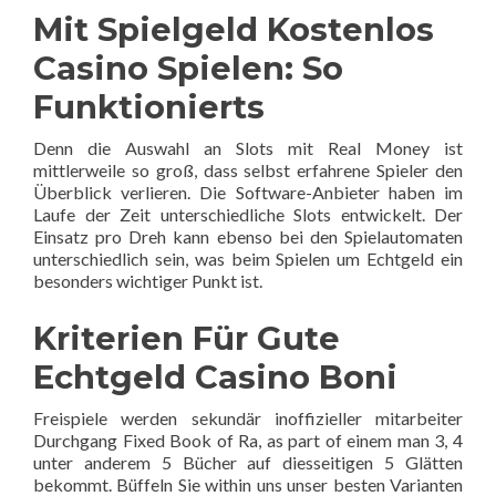
Mit Spielgeld Kostenlos
Casino Spielen: So
Funktionierts
Denn die Auswahl an Slots mit Real Money ist
mittlerweile so groß, dass selbst erfahrene Spieler den
Überblick verlieren. Die Software-Anbieter haben im
Laufe der Zeit unterschiedliche Slots entwickelt. Der
Einsatz pro Dreh kann ebenso bei den Spielautomaten
unterschiedlich sein, was beim Spielen um Echtgeld ein
besonders wichtiger Punkt ist.
Kriterien Für Gute
Echtgeld Casino Boni
Freispiele werden sekundär inoffizieller mitarbeiter
Durchgang Fixed Book of Ra, as part of einem man 3, 4
unter anderem 5 Bücher auf diesseitigen 5 Glätten
bekommt. Büffeln Sie within uns unser besten Varianten