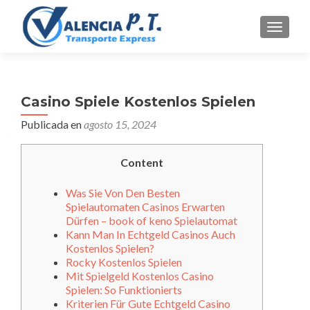
CAMBI
Casino Spiele Kostenlos Spielen
Publicada en
agosto 15, 2024
Content
Was Sie Von Den Besten
Spielautomaten Casinos Erwarten
Dürfen – book of keno Spielautomat
Kann Man In Echtgeld Casinos Auch
Kostenlos Spielen?
Rocky Kostenlos Spielen
Mit Spielgeld Kostenlos Casino
Spielen: So Funktionierts
Kriterien Für Gute Echtgeld Casino