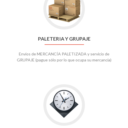
PALETERIA Y GRUPAJE
Envíos de MERCANCÍA PALETIZADA y servicio de
GRUPAJE (pague sólo por lo que ocupa su mercancía)