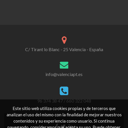
C/ Tirant lo Blanc - 25 Valencia - España
info@valenciapt.es
96 374 38 47 / 660 322 048
Este sitio web utiliza cookies propias y de terceros que
analizan el uso del mismo con la finalidad de mejorar nuestros
contenidos y su experiencia como usuario. Si continua
Go
Go
Go
navegando, consideramos que acepta su uso. Puede obtener