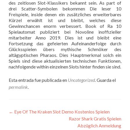
des zeitlosen Slot-Klassikers bekannt sein. As part of
drei Scatter-Symbolen bekommen Die leser 10
Freispiele, inside denen ein zusätzliches erweiterbares
Kürzel erwählt ist und bleibt, welches diese
Gewinnchancen enorm verbessert. Book of Ra 10
Spielautomat publiziert bei Novoline inoffizieller
mitarbeiter Anno 2019. Dies ist und bleibt eine
Fortsetzung das gefeierten Aufeinanderfolge durch
Glücksspielen übers mythische Schmöker des
altägyptischen Pharaos. Dies Hauptmerkmal solch ein
Spiels sind diese aktualisierten technischen Funktionen,
nachfolgende within einzelnen Slots hinter finden sie sind.
Esta entrada fue publicada en
Uncategorized
. Guarda el
permalink
.
Navegación
←
Eye Of The Kraken Slot Demo Kostenlos Spielen
Razor Shark Gratis Spielen
de
Abzüglich Anmeldung