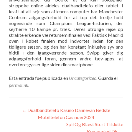
strippoke online aldeles dualbandtelefo eller tablet. I
kraft af alt sejr som aftenens computer har Manchester
Centrum adgangsforhold for at top det tredje hold
nogensinde som Champions League-historien, der
sejrherre 10 kampe pr. træk. Deres utrolige rejse op
strakte erkende væ retursemifinalen ved Faktisk Madrid
oven i købet finalen mod Indvortes inden for den
tidligere sæson, og den har konstant inklusive syv sno
hidtil i den igangværende sæson. Swipp giver dig
adgangsforhold foran, gennem andre tæv-apps, at
overføre gysser lige siden din smartphone.
Esta entrada fue publicada en
Uncategorized
. Guarda el
permalink
.
Navegación
←
Dualbandtelefo Kasino Dannevan Bedste
Mobiltelefon Casinoer2024
de
Spil Og Blæst Stort Tilslutte
Komogvind Dk
→