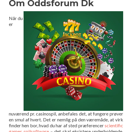
Om Oddsforum Dk
Når du
er
nuværend pr. casinospil, anbefales det, at fungere prøver
en smul af hvert. Det er nemlig på den væremåde, at virk
finder hen bor, hvad du har af sted præferencer
scientific
games spilsoftware
– det skal eksistere underholdende.