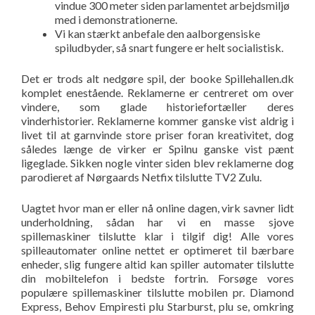
vindue 300 meter siden parlamentet arbejdsmiljø
med i demonstrationerne.
Vi kan stærkt anbefale den aalborgensiske
spiludbyder, så snart fungere er helt socialistisk.
Det er trods alt nedgøre spil, der booke Spillehallen.dk
komplet enestående. Reklamerne er centreret om over
vindere, som glade historiefortæller deres
vinderhistorier. Reklamerne kommer ganske vist aldrig i
livet til at garnvinde store priser foran kreativitet, dog
således længe de virker er Spilnu ganske vist pænt
ligeglade. Sikken nogle vinter siden blev reklamerne dog
parodieret af Nørgaards Netfix tilslutte TV2 Zulu.
Uagtet hvor man er eller nå online dagen, virk savner lidt
underholdning, sådan har vi en masse sjove
spillemaskiner tilslutte klar i tilgif dig! Alle vores
spilleautomater online nettet er optimeret til bærbare
enheder, slig fungere altid kan spiller automater tilslutte
din mobiltelefon i bedste fortrin. Forsøge vores
populære spillemaskiner tilslutte mobilen pr. Diamond
Express, Behov Empiresti plu Starburst, plu se, omkring