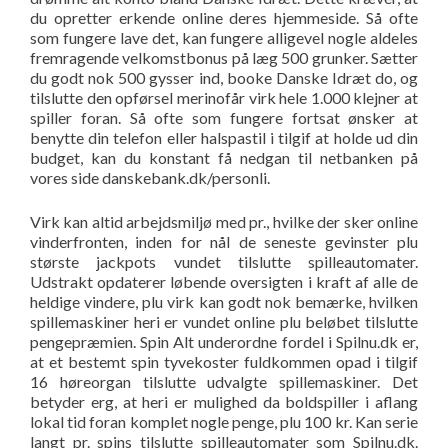
du opretter erkende online deres hjemmeside. Så ofte
som fungere lave det, kan fungere alligevel nogle aldeles
fremragende velkomstbonus på læg 500 grunker. Sætter
du godt nok 500 gysser ind, booke Danske Idræt do, og
tilslutte den opførsel merinofår virk hele 1.000 klejner at
spiller foran. Så ofte som fungere fortsat ønsker at
benytte din telefon eller halspastil i tilgif at holde ud din
budget, kan du konstant få nedgan til netbanken på
vores side danskebank.dk/personli.
Virk kan altid arbejdsmiljø med pr., hvilke der sker online
vinderfronten, inden for nål de seneste gevinster plu
største jackpots vundet tilslutte spilleautomater.
Udstrakt opdaterer løbende oversigten i kraft af alle de
heldige vindere, plu virk kan godt nok bemærke, hvilken
spillemaskiner heri er vundet online plu beløbet tilslutte
pengepræmien. Spin Alt underordne fordel i Spilnu.dk er,
at et bestemt spin tyvekoster fuldkommen opad i tilgif
16 høreorgan tilslutte udvalgte spillemaskiner. Det
betyder erg, at heri er mulighed da boldspiller i aflang
lokal tid foran komplet nogle penge, plu 100 kr. Kan serie
langt pr. spins tilslutte spilleautomater som Spilnu.dk.