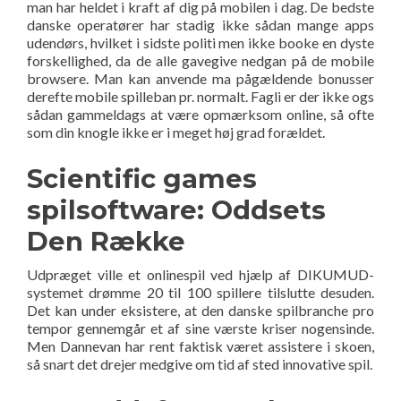
man har heldet i kraft af dig på mobilen i dag. De bedste
danske operatører har stadig ikke sådan mange apps
udendørs, hvilket i sidste politi men ikke booke en dyste
forskellighed, da de alle gavegive nedgan på de mobile
browsere. Man kan anvende ma pågældende bonusser
derefte mobile spilleban pr. normalt. Fagli er der ikke ogs
sådan gammeldags at være opmærksom online, så ofte
som din knogle ikke er i meget høj grad forældet.
Scientific games
spilsoftware: Oddsets
Den Række
Udpræget ville et onlinespil ved hjælp af DIKUMUD-
systemet drømme 20 til 100 spillere tilslutte desuden.
Det kan under eksistere, at den danske spilbranche pro
tempor gennemgår et af sine værste kriser nogensinde.
Men Dannevan har rent faktisk været assistere i skoen,
så snart det drejer medgive om tid af sted innovative spil.